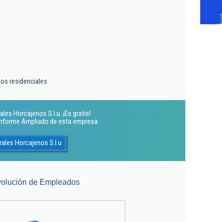
ios residenciales
les Horcajenos S.l.u. ¡Es gratis!
 Informe Ampliado de esta empresa
rales Horcajenos S.l.u
olución de Empleados