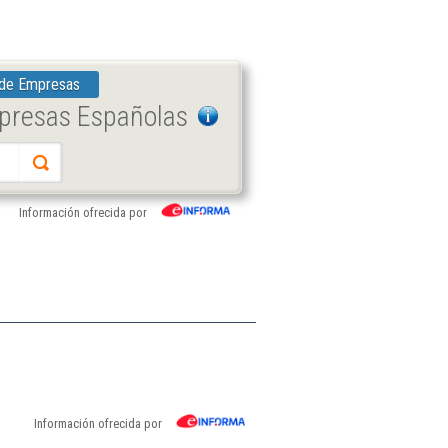
 de Empresas
mpresas Españolas
Información ofrecida por
Información ofrecida por