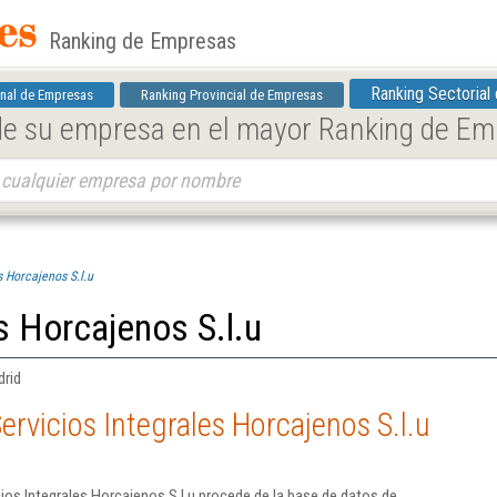
Ranking de Empresas
Ranking Sectorial
nal de Empresas
Ranking Provincial de Empresas
 de su empresa en el mayor Ranking de E
s Horcajenos S.l.u
s Horcajenos S.l.u
drid
rvicios Integrales Horcajenos S.l.u
ios Integrales Horcajenos S.l.u procede de la base de datos de