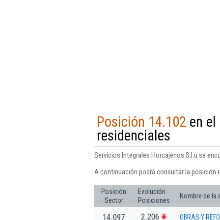
Posición 14.102
en el 
residenciales
Servicios Integrales Horcajenos S.l.u se enc
A continuación podrá consultar la posición e
Posición
Evolución
Nombre de la
Sector
Posiciones
2.206
14.097
OBRAS Y REFO