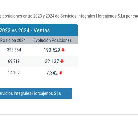
 posiciones entre 2023 y 2024 de Servicios Integrales Horcajenos S.l.u por ca
2023 vs 2024 - Ventas
Posición 2024
Evolución Posiciones
190.529
398.854
32.137
69.719
7.342
14.102
rvicios Integrales Horcajenos S.l.u