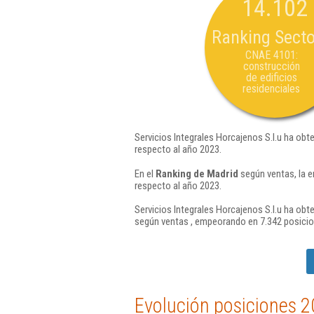
14.102
Ranking Secto
CNAE 4101:
construcción
de edificios
residenciales
Servicios Integrales Horcajenos S.l.u ha obt
respecto al año 2023.
En el
Ranking de Madrid
según ventas, la e
respecto al año 2023.
Servicios Integrales Horcajenos S.l.u ha obt
según ventas , empeorando en 7.342 posicio
Evolución posiciones 2