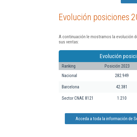
Evolución posiciones 2
A continuación le mostramos la evolución de
sus ventas:
Evolución posic
Ranking
Posición 2023
Nacional
282.949
Barcelona
42.381
Sector CNAE 8121
1.210
Acceda a toda la información de S