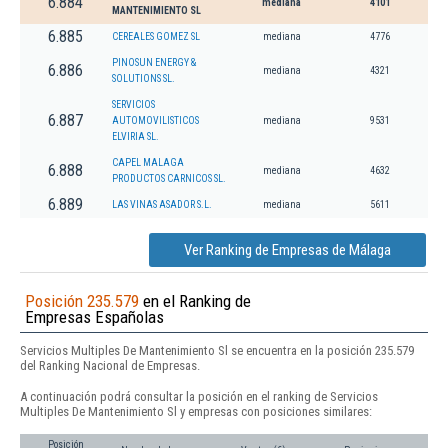
6.884
mediana
4101
MANTENIMIENTO SL
6.885
CEREALES GOMEZ SL
mediana
4776
PINOSUN ENERGY &
6.886
mediana
4321
SOLUTIONS SL.
SERVICIOS
6.887
AUTOMOVILISTICOS
mediana
9531
ELVIRIA SL.
CAPEL MALAGA
6.888
mediana
4632
PRODUCTOS CARNICOS SL.
6.889
LAS VINAS ASADOR S.L.
mediana
5611
Ver Ranking de Empresas de Málaga
Posición 235.579
en el Ranking de
Empresas Españolas
Servicios Multiples De Mantenimiento Sl se encuentra en la posición 235.579
del Ranking Nacional de Empresas.
A continuación podrá consultar la posición en el ranking de Servicios
Multiples De Mantenimiento Sl y empresas con posiciones similares:
Posición