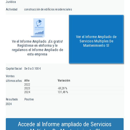
Jurídica
Actividad
construcción de edificios residenciales
Ver el Informe Ampliado de
Servicios Multiples De
Ve el Informe Ampliado. ¡Es gratis!
Regístrese en eInforma y le
Mantenimiento Sl
regalamos el Informe Ampliado de
esta empresa
Capital Social
De 0 a 3.100 €
Ventas
Año
Variación
últimos años
2022
2023
-69,28 %
2024
131,48 %
Resultado
Positivo
2024
Accede al Informe ampliado de Servicios