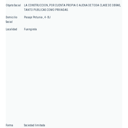
Objeto Social
LA CONSTRUCCION, POR CUENTA PROPIA O AJENA DE TODA CLASE DE OBRAS,
TANTO PUBLICAS COMO PRIVADAS.
Domicilio
Pasaje Petunia , 4 - BJ
Social
Localidad
Fuengirola
Forma
Sociedad limitada