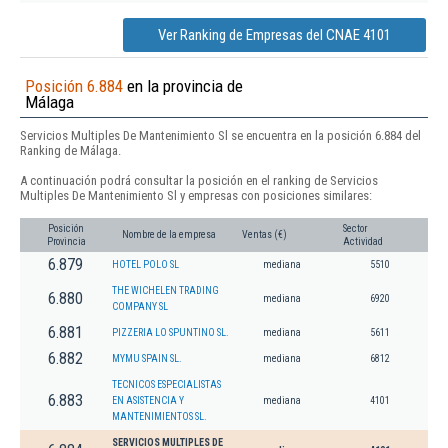
Ver Ranking de Empresas del CNAE 4101
Posición 6.884
en la provincia de
Málaga
Servicios Multiples De Mantenimiento Sl se encuentra en la posición 6.884 del
Ranking de Málaga.
A continuación podrá consultar la posición en el ranking de Servicios
Multiples De Mantenimiento Sl y empresas con posiciones similares:
Posición
Sector
Nombre de la empresa
Ventas (€)
Provincia
Actividad
6.879
HOTEL POLO SL
mediana
5510
THE WICHELEN TRADING
6.880
mediana
6920
COMPANY SL
6.881
PIZZERIA LO SPUNTINO SL.
mediana
5611
6.882
MYMU SPAIN SL.
mediana
6812
TECNICOS ESPECIALISTAS
6.883
EN ASISTENCIA Y
mediana
4101
MANTENIMIENTOS SL.
SERVICIOS MULTIPLES DE