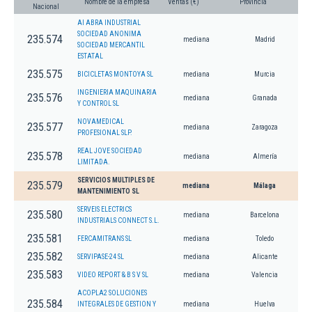
Nombre de la empresa
Ventas (€)
Provincia
Nacional
AI ABRA INDUSTRIAL
SOCIEDAD ANONIMA
235.574
mediana
Madrid
SOCIEDAD MERCANTIL
ESTATAL
235.575
BICICLETAS MONTOYA SL
mediana
Murcia
INGENIERIA MAQUINARIA
235.576
mediana
Granada
Y CONTROL SL
NOVAMEDICAL
235.577
mediana
Zaragoza
PROFESIONAL SLP.
REAL JOVE SOCIEDAD
235.578
mediana
Almería
LIMITADA.
SERVICIOS MULTIPLES DE
235.579
mediana
Málaga
MANTENIMIENTO SL
SERVEIS ELECTRICS
235.580
mediana
Barcelona
INDUSTRIALS CONNECT S.L.
235.581
FERCAMITRANS SL
mediana
Toledo
235.582
SERVIPASE-24 SL
mediana
Alicante
235.583
VIDEO REPORT & B S V SL
mediana
Valencia
ACOPLA2 SOLUCIONES
235.584
INTEGRALES DE GESTION Y
mediana
Huelva