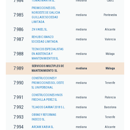
7.984
TOMAS MARTIN SL.
mediana
Cádiz
PROMOCIONES DEL
NOROESTE DE GALICIA
7.985
mediana
Pontevedra
GUILLADE SOCIEDAD
LIMITADA.
7.986
ZN VASEL SL.
mediana
Alicante
REHUBIC IRANZO
7.987
mediana
Valencia
SOCIEDAD LIMITADA.
TECNICOS ESPECIALISTAS
7.988
EN ASISTENCIA Y
mediana
Málaga
MANTENIMIENTOS SL.
SERVICIOS MULTIPLES DE
7.989
mediana
Málaga
MANTENIMIENTO SL
CONSTRUCCIONES Y
7.990
PROMOCIONES SOL OESTE
mediana
Tenerife
SL UNIPERSONAL
CONSTRUCCIONES HNOS
7.991
mediana
Palencia
FRECHILLA PEREZ SL
7.992
TEJADOS GARRAF 2018 S.L.
mediana
Barcelona
OBRAS Y REFORMAS
7.993
mediana
Tenerife
INDECO SL.
7.994
ARCAM XABIA SL.
mediana
Alicante