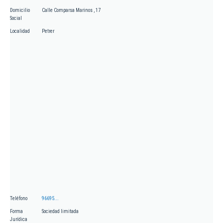
Domicilio
Calle Comparsa Marinos , 17
Social
Localidad
Petrer
Teléfono
96695...
Forma
Sociedad limitada
Jurídica