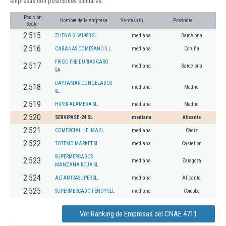
empresas con posiciones similares:
Posición
Nombre de la empresa
Ventas (€)
Provincia
Sector
2.515
ZHENG.S. W1980 SL.
mediana
Barcelona
2.516
CABANAS COMESANO S.L.
mediana
Coruña
FRIGO FREIDURIAS CARO
2.517
mediana
Barcelona
SA
DAYTAMAR CONGELADOS
2.518
mediana
Madrid
SL.
2.519
HIPER ALAMEDA SL.
mediana
Madrid
2.520
SERVIPASE-24 SL
mediana
Alicante
2.521
COMERCIAL HEI MA SL
mediana
Cádiz
2.522
TOTEMO MARKET SL.
mediana
Castellon
SUPERMERCADOS
2.523
mediana
Zaragoza
MANZANA ROJA SL
2.524
ALTAMIRASUPER SL.
mediana
Alicante
2.525
SUPERMERCADO FENOY SLL
mediana
Córdoba
Ver Ranking de Empresas del CNAE 4711