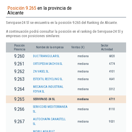
Posición 9.265
en la provincia de
Alicante
Servipase-24 Sl se encuentra en la posición 9.265 del Ranking de Alicante.
A continuación podrá consultar la posición en el ranking de Servipase-24 Sl y
empresas con posiciones similares:
Posición
Sector
Nombre de la empresa
Ventas (€)
Provincia
Actividad
9.260
DUC TRIANGULAR SL
mediana
6820
9.261
ORTOPEDIA SACH 06 SL
mediana
4774
9.262
ZN VASEL SL.
mediana
4101
9.263
ESTEXTIL RECYCLING SL.
mediana
4641
MECANICA INDUSTRIAL
9.264
mediana
3312
FEYVA SL
9.265
SERVIPASE-24 SL
mediana
4711
SERVICORD MEDITERRANEA
9.266
mediana
8110
SL.
AUTOCHAPA CANASTELL
9.267
mediana
9531
SL
MORILLAS & RUIZ