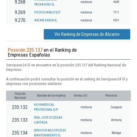
9.268
mediana
4649
PACKAGING SL.
9.269
STUDIOGARAJE SLP.
mediana
7111
9.270
ARCAM XABIA SL.
mediana
4101
Ver Ranking de Empresas de Alicante
Posición 235.137
en el Ranking de
Empresas Españolas
Servipase-24 Sl se encuentra en la posición 235.137 del Ranking Nacional de
Empresas.
A continuación podrá consultar la posición en el ranking de Servipase-24 Sl y
empresas con posiciones similares:
Posición
Nombre de la empresa
Ventas (€)
Provincia
Nacional
NOVAMEDICAL
235.132
mediana
Zaragoza
PROFESIONAL SLP.
REAL JOVE SOCIEDAD
235.133
mediana
Almería
LIMITADA.
SERVICIOS MULTIPLES DE
235.134
mediana
Málaga
MANTENIMIENTO SL