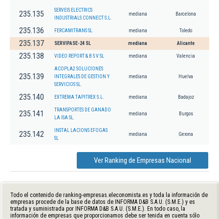
SERVEIS ELECTRICS
235.135
mediana
Barcelona
INDUSTRIALS CONNECT S.L.
235.136
FERCAMITRANS SL
mediana
Toledo
235.137
SERVIPASE-24 SL
mediana
Alicante
235.138
VIDEO REPORT & B S V SL
mediana
Valencia
ACOPLA2 SOLUCIONES
235.139
INTEGRALES DE GESTION Y
mediana
Huelva
SERVICIOS SL.
235.140
EXTREMA TAPITREX S.L.
mediana
Badajoz
TRANSPORTES DE GANADO
235.141
mediana
Burgos
LA ISA SL.
INSTAL LACIONS EFOGAS
235.142
mediana
Gerona
SL
Ver Ranking de Empresas Nacional
Todo el contenido de ranking-empresas.eleconomista.es y toda la información de
empresas procede de la base de datos de INFORMA D&B S.A.U. (S.M.E.) y es
tratada y suministrada por INFORMA D&B S.A.U. (S.M.E.). En todo caso, la
información de empresas que proporcionamos debe ser tenida en cuenta sólo