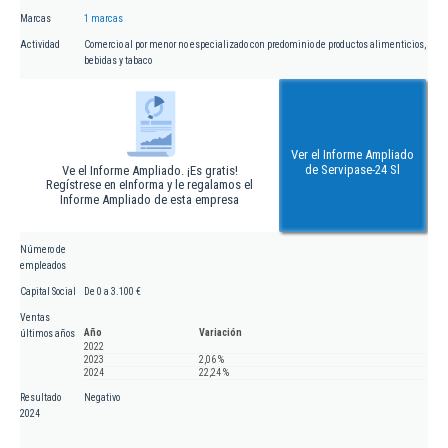
Marcas
1 marcas
Actividad
Comercio al por menor no especializado con predominio de productos alimenticios,
bebidas y tabaco
Ver el Informe Ampliado
de Servipase-24 Sl
Ve el Informe Ampliado. ¡Es gratis!
Regístrese en eInforma y le regalamos el
Informe Ampliado de esta empresa
Número de
empleados
Capital Social
De 0 a 3.100 €
Ventas
Año
Variación
últimos años
2022
2023
2,06 %
2024
22,24 %
Resultado
Negativo
2024