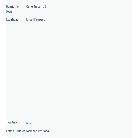
Domicilio
Calle Treball , 6
Social
Localidad
Lliça D'amunt
Teléfono
625.....
Forma Jurídica
Sociedad limitada