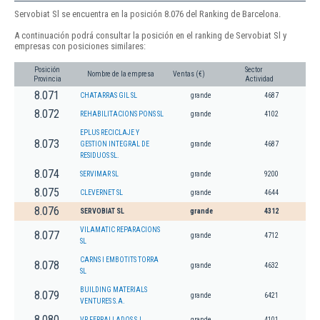
Servobiat Sl se encuentra en la posición 8.076 del Ranking de Barcelona.
A continuación podrá consultar la posición en el ranking de Servobiat Sl y
empresas con posiciones similares:
Posición
Sector
Nombre de la empresa
Ventas (€)
Provincia
Actividad
8.071
CHATARRAS GIL SL
grande
4687
8.072
REHABILITACIONS PONS SL
grande
4102
EPLUS RECICLAJE Y
8.073
GESTION INTEGRAL DE
grande
4687
RESIDUOS SL.
8.074
SERVIMAR SL
grande
9200
8.075
CLEVERNET SL
grande
4644
8.076
SERVOBIAT SL
grande
4312
VILAMATIC REPARACIONS
8.077
grande
4712
SL
CARNS I EMBOTITS TORRA
8.078
grande
4632
SL
BUILDING MATERIALS
8.079
grande
6421
VENTURES S.A.
8.080
VR FERRALLADOS S.L.
grande
4101