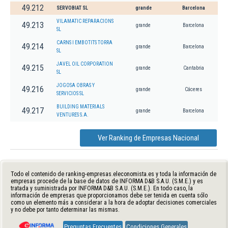
49.212
SERVOBIAT SL
grande
Barcelona
VILAMATIC REPARACIONS
49.213
grande
Barcelona
SL
CARNS I EMBOTITS TORRA
49.214
grande
Barcelona
SL
JAVEL OIL CORPORATION
49.215
grande
Cantabria
SL
JOGOSA OBRAS Y
49.216
grande
Cáceres
SERVICIOS SL
BUILDING MATERIALS
49.217
grande
Barcelona
VENTURES S.A.
Ver Ranking de Empresas Nacional
Todo el contenido de ranking-empresas.eleconomista.es y toda la información de
empresas procede de la base de datos de INFORMA D&B S.A.U. (S.M.E.) y es
tratada y suministrada por INFORMA D&B S.A.U. (S.M.E.). En todo caso, la
información de empresas que proporcionamos debe ser tenida en cuenta sólo
como un elemento más a considerar a la hora de adoptar decisiones comerciales
y no debe por tanto determinar las mismas.
Preguntas Frecuentes
Condiciones Generales