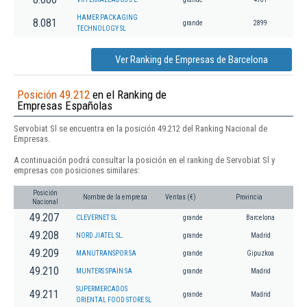
HAMER PACKAGING
8.081
grande
2899
TECHNOLOGY SL
Ver Ranking de Empresas de Barcelona
Posición 49.212
en el Ranking de
Empresas Españolas
Servobiat Sl se encuentra en la posición 49.212 del Ranking Nacional de
Empresas.
A continuación podrá consultar la posición en el ranking de Servobiat Sl y
empresas con posiciones similares:
Posición
Nombre de la empresa
Ventas (€)
Provincia
Nacional
49.207
CLEVERNET SL
grande
Barcelona
49.208
NORD JIATEL SL.
grande
Madrid
49.209
MANUTRANSPOR SA
grande
Gipuzkoa
49.210
MUNTERS SPAIN SA
grande
Madrid
SUPERMERCADOS
49.211
grande
Madrid
ORIENTAL FOOD STORE SL