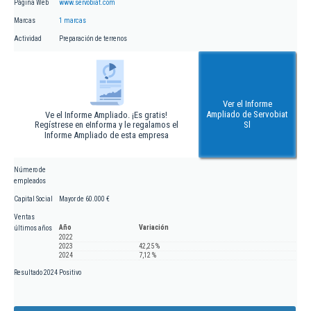
Página Web
www.servobiat.com
Marcas
1 marcas
Actividad
Preparación de terrenos
Ver el Informe
Ampliado de Servobiat
Ve el Informe Ampliado. ¡Es gratis!
Regístrese en eInforma y le regalamos el
Sl
Informe Ampliado de esta empresa
Número de
empleados
Capital Social
Mayor de 60.000 €
Ventas
Año
Variación
últimos años
2022
2023
42,25 %
2024
7,12 %
Resultado 2024
Positivo