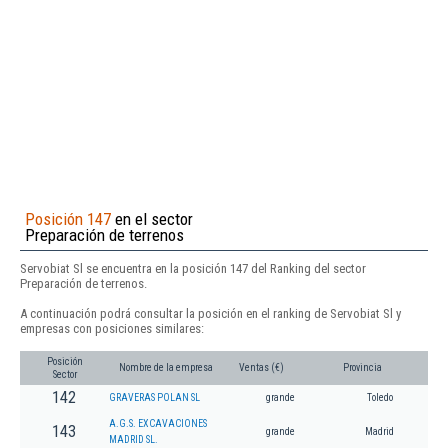
Posición 147
en el sector
Preparación de terrenos
Servobiat Sl se encuentra en la posición 147 del Ranking del sector
Preparación de terrenos.
A continuación podrá consultar la posición en el ranking de Servobiat Sl y
empresas con posiciones similares:
Posición
Nombre de la empresa
Ventas (€)
Provincia
Sector
142
GRAVERAS POLAN SL
grande
Toledo
A.G.S. EXCAVACIONES
143
grande
Madrid
MADRID SL.