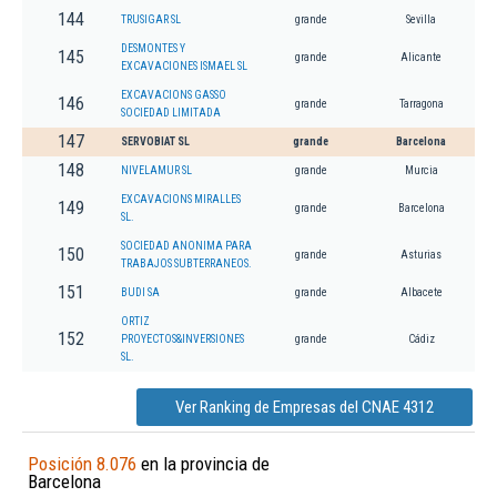
144
TRUSIGAR SL
grande
Sevilla
DESMONTES Y
145
grande
Alicante
EXCAVACIONES ISMAEL SL
EXCAVACIONS GASSO
146
grande
Tarragona
SOCIEDAD LIMITADA
147
SERVOBIAT SL
grande
Barcelona
148
NIVELAMUR SL
grande
Murcia
EXCAVACIONS MIRALLES
149
grande
Barcelona
SL.
SOCIEDAD ANONIMA PARA
150
grande
Asturias
TRABAJOS SUBTERRANEOS.
151
BUDI SA
grande
Albacete
ORTIZ
152
PROYECTOS&INVERSIONES
grande
Cádiz
SL.
Ver Ranking de Empresas del CNAE 4312
Posición 8.076
en la provincia de
Barcelona