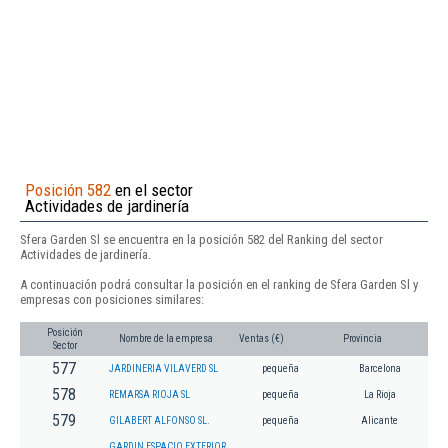
Posición 582
en el sector
Actividades de jardinería
Sfera Garden Sl se encuentra en la posición 582 del Ranking del sector
Actividades de jardinería.
A continuación podrá consultar la posición en el ranking de Sfera Garden Sl y
empresas con posiciones similares:
Posición
Nombre de la empresa
Ventas (€)
Provincia
Sector
577
JARDINERIA VILAVERD SL
pequeña
Barcelona
578
REMARSA RIOJA SL
pequeña
La Rioja
579
GILABERT ALFONSO SL.
pequeña
Alicante
GARDIN ESPACIO EXTERIOR