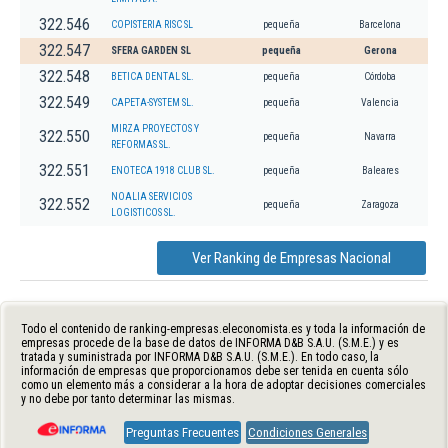
322.546
COPISTERIA RISC SL
pequeña
Barcelona
322.547
SFERA GARDEN SL
pequeña
Gerona
322.548
BETICA DENTAL SL.
pequeña
Córdoba
322.549
CAPETA-SYSTEM SL.
pequeña
Valencia
MIRZA PROYECTOS Y
322.550
pequeña
Navarra
REFORMAS SL.
322.551
ENOTECA 1918 CLUB SL.
pequeña
Baleares
NOALIA SERVICIOS
322.552
pequeña
Zaragoza
LOGISTICOS SL.
Ver Ranking de Empresas Nacional
Todo el contenido de ranking-empresas.eleconomista.es y toda la información de
empresas procede de la base de datos de INFORMA D&B S.A.U. (S.M.E.) y es
tratada y suministrada por INFORMA D&B S.A.U. (S.M.E.). En todo caso, la
información de empresas que proporcionamos debe ser tenida en cuenta sólo
como un elemento más a considerar a la hora de adoptar decisiones comerciales
y no debe por tanto determinar las mismas.
Preguntas Frecuentes
Condiciones Generales