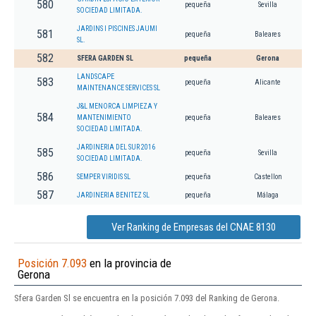
580
pequeña
Sevilla
SOCIEDAD LIMITADA.
JARDINS I PISCINES JAUMI
581
pequeña
Baleares
SL.
582
SFERA GARDEN SL
pequeña
Gerona
LANDSCAPE
583
pequeña
Alicante
MAINTENANCE SERVICES SL
J&L MENORCA LIMPIEZA Y
584
MANTENIMIENTO
pequeña
Baleares
SOCIEDAD LIMITADA.
JARDINERIA DEL SUR 2016
585
pequeña
Sevilla
SOCIEDAD LIMITADA.
586
SEMPER VIRIDIS SL
pequeña
Castellon
587
JARDINERIA BENITEZ SL
pequeña
Málaga
Ver Ranking de Empresas del CNAE 8130
Posición 7.093
en la provincia de
Gerona
Sfera Garden Sl se encuentra en la posición 7.093 del Ranking de Gerona.