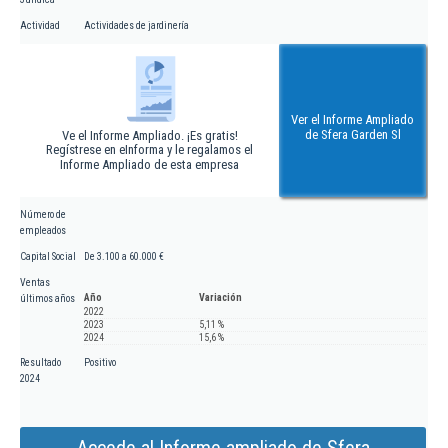
Actividad
Actividades de jardinería
Ver el Informe Ampliado
de Sfera Garden Sl
Ve el Informe Ampliado. ¡Es gratis!
Regístrese en eInforma y le regalamos el
Informe Ampliado de esta empresa
Número de
empleados
Capital Social
De 3.100 a 60.000 €
Ventas
Año
Variación
últimos años
2022
2023
5,11 %
2024
15,6 %
Resultado
Positivo
2024