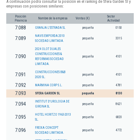
A continuación podrá consultar la posición en el ranking de Sfera Garden Sl y
empresas con posiciones similares:
Posición
Sector
Nombre de la empresa
Ventas (€)
Provincia
Actividad
7.088
GRANJA L'ESTRADA SL
pequeña
0150
NAVIS EMPORDA 2010
7.089
pequeña
3315
SOCIEDAD LIMITADA.
2024 OLOT DUALES
CONSTRUCCIONES &
7.090
pequeña
4101
REFORMAS SOCIEDAD
LIMITADA.
CONSTRUCCIONES B&B
7.091
pequeña
4101
2020 SL.
7.092
MARMINA CORP S.L.
pequeña
4781
7.093
SFERA GARDEN SL
pequeña
8130
INSTITUT D'UROLOGIA DE
7.094
pequeña
8621
GIRONA SL
HOTEL HORITZO 1963-2013
7.095
pequeña
6820
SL.
FREIXA CONCEPT
7.096
pequeña
4772
SOCIEDAD LIMITADA.