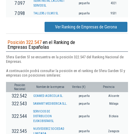
ISERN INSTAL LACIONS I
7.097
pequeña
4321
SERVEIS SL
7.098
TALLERS J OLMO SL
pequeña
9531
Ver Ranking de Empresas de Gerona
Posición 322.547
en el Ranking de
Empresas Españolas
Sfera Garden Sl se encuentra en la posición 322.547 del Ranking Nacional de
Empresas.
A continuación podrá consultar la posición en el ranking de Sfera Garden Sl y
empresas con posiciones similares:
Posición
Nombre de la empresa
Ventas (€)
Provincia
Nacional
322.542
GEAMED AGRICOLA SL.
pequeña
Alicante
322.543
SAMARIT MEDIBERICA SLL.
pequeña
Málaga
SERVICIOS DE
322.544
DISTRIBUCION
pequeña
Bizkaia
EUSKOBISFAR SL
NUEVEDEBEZ SOCIEDAD
322.545
pequeña
Zaragoza
LIMITADA.