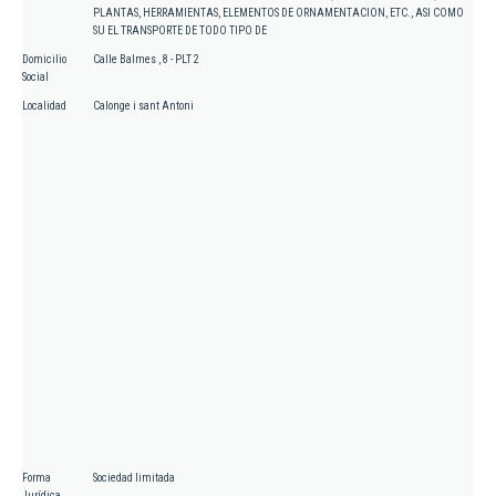
PLANTAS, HERRAMIENTAS, ELEMENTOS DE ORNAMENTACION, ETC., ASI COMO
SU EL TRANSPORTE DE TODO TIPO DE
Domicilio
Calle Balmes , 8 - PLT 2
Social
Localidad
Calonge i sant Antoni
Forma
Sociedad limitada
Jurídica