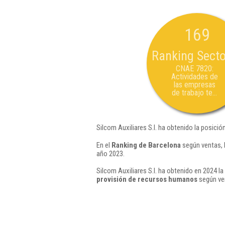
169
Ranking Secto
CNAE 7820:
Actividades de
las empresas
de trabajo te...
Silcom Auxiliares S.l. ha obtenido la posició
En el
Ranking de Barcelona
según ventas, l
año 2023.
Silcom Auxiliares S.l. ha obtenido en 2024 la
provisión de recursos humanos
según ven