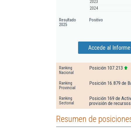
2023
2024
Resultado
Positivo
2025
Accede al Informe 
Posición 107.213
Ranking
Nacional
Posición 16.879 de B
Ranking
Provincial
Posición 169 de Activ
Ranking
provisión de recurso
Sectorial
Resumen de posiciones 