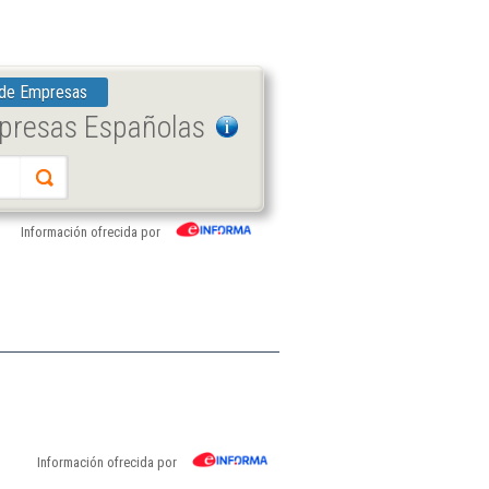
 de Empresas
mpresas Españolas
Información ofrecida por
Información ofrecida por