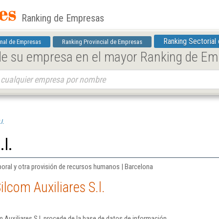
Ranking de Empresas
Ranking Sectorial
nal de Empresas
Ranking Provincial de Empresas
 de su empresa en el mayor Ranking de E
l.
.l.
oral y otra provisión de recursos humanos | Barcelona
lcom Auxiliares S.l.
 Auxiliares S.l. procede de la base de datos de información