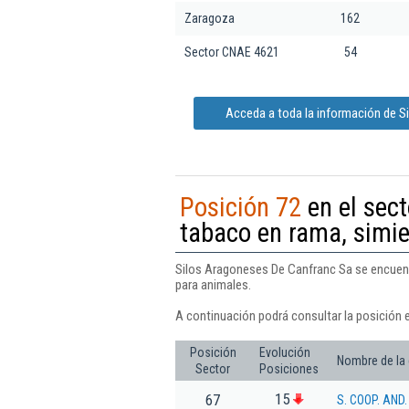
Zaragoza
162
Sector CNAE 4621
54
Acceda a toda la información de 
Posición 72
en el sect
tabaco en rama, simie
Silos Aragoneses De Canfranc Sa se encuentr
para animales.
A continuación podrá consultar la posición 
Posición
Evolución
Nombre de la
Sector
Posiciones
15
67
S. COOP. AND