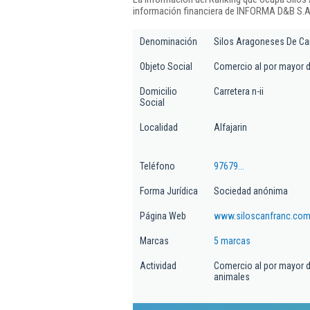
información financiera de INFORMA D&B S.A.
Denominación
Silos Aragoneses De Ca
Objeto Social
Comercio al por mayor d
Domicilio
Carretera n-ii
Social
Localidad
Alfajarin
Teléfono
97679...
Forma Jurídica
Sociedad anónima
Página Web
www.siloscanfranc.co
Marcas
5 marcas
Actividad
Comercio al por mayor d
animales