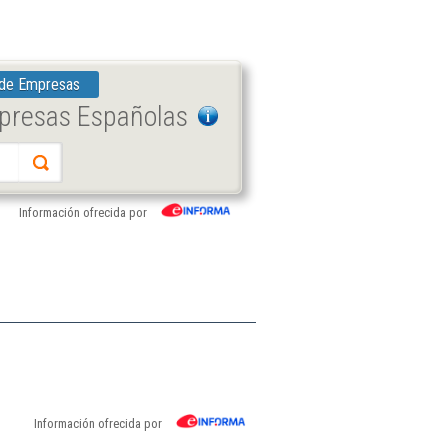
 de Empresas
mpresas Españolas
Información ofrecida por
Información ofrecida por