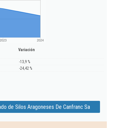
2023
2024
Variación
-13,9 %
-24,42 %
ado de Silos Aragoneses De Canfranc Sa