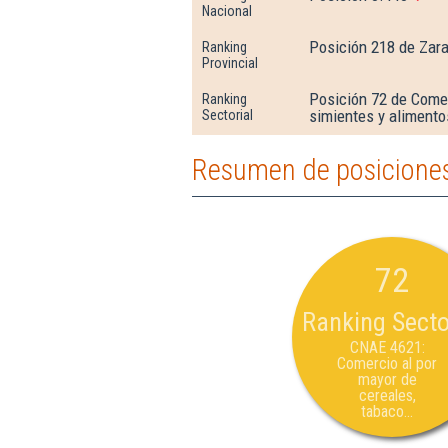
Nacional
Posición 218 de Zar
Ranking
Provincial
Posición 72 de Comer
Ranking
simientes y alimento
Sectorial
Resumen de posiciones
72
Ranking Secto
CNAE 4621:
Comercio al por
mayor de
cereales,
tabaco...