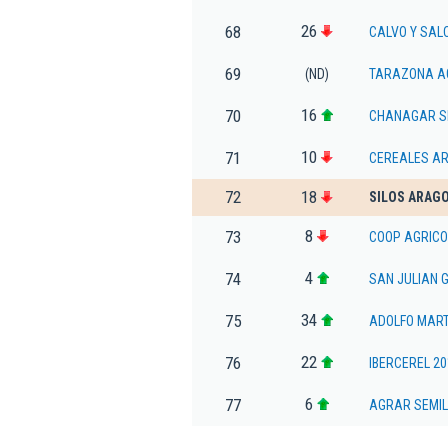
26
68
CALVO Y SAL
69
(ND)
TARAZONA AG
16
70
CHANAGAR S
10
71
CEREALES A
72
18
SILOS ARAG
8
73
COOP AGRICO
4
74
SAN JULIAN 
34
75
ADOLFO MART
22
76
IBERCEREL 20
6
77
AGRAR SEMIL