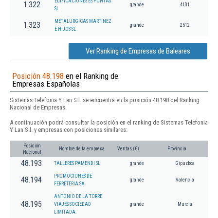
EDIFICACIONES ES PONTAS
1.322
grande
4101
SL
METALURGICAS MARTINEZ
1.323
grande
2512
E HIJOS SL
Ver Ranking de Empresas de Baleares
Posición 48.198
en el Ranking de
Empresas Españolas
Sistemas Telefonia Y Lan S.l. se encuentra en la posición 48.198 del Ranking
Nacional de Empresas.
A continuación podrá consultar la posición en el ranking de Sistemas Telefonia
Y Lan S.l. y empresas con posiciones similares:
Posición
Nombre de la empresa
Ventas (€)
Provincia
Nacional
48.193
TALLERES PAMENDI SL
grande
Gipuzkoa
PROMOCIONES DE
48.194
grande
Valencia
FERRETERIA SA
ANTONIO DE LA TORRE
48.195
VIAJES SOCIEDAD
grande
Murcia
LIMITADA.