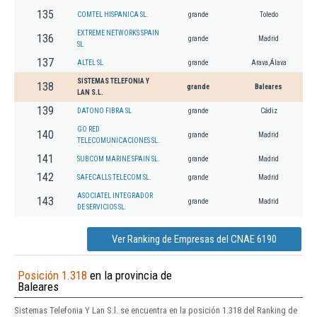
135
COMTEL HISPANICA SL.
grande
Toledo
EXTREME NETWORKS SPAIN
136
grande
Madrid
SL
137
ALTEL SL
grande
Arava,Álava
SISTEMAS TELEFONIA Y
138
grande
Baleares
LAN S.L.
139
DATONO FIBRA SL
grande
Cádiz
GO RED
140
grande
Madrid
TELECOMUNICACIONES SL.
141
SUBCOM MARINE SPAIN SL.
grande
Madrid
142
SAFECALLS TELECOM SL.
grande
Madrid
ASOCIATEL INTEGRADOR
143
grande
Madrid
DE SERVICIOS SL.
Ver Ranking de Empresas del CNAE 6190
Posición 1.318
en la provincia de
Baleares
Sistemas Telefonia Y Lan S.l. se encuentra en la posición 1.318 del Ranking de