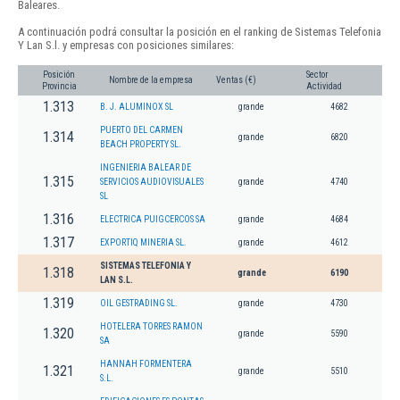
Baleares.
A continuación podrá consultar la posición en el ranking de Sistemas Telefonia
Y Lan S.l. y empresas con posiciones similares:
Posición
Sector
Nombre de la empresa
Ventas (€)
Provincia
Actividad
1.313
B. J. ALUMINOX SL
grande
4682
PUERTO DEL CARMEN
1.314
grande
6820
BEACH PROPERTY SL.
INGENIERIA BALEAR DE
1.315
SERVICIOS AUDIOVISUALES
grande
4740
SL
1.316
ELECTRICA PUIGCERCOS SA
grande
4684
1.317
EXPORTIQ MINERIA SL.
grande
4612
SISTEMAS TELEFONIA Y
1.318
grande
6190
LAN S.L.
1.319
OIL GESTRADING SL.
grande
4730
HOTELERA TORRES RAMON
1.320
grande
5590
SA
HANNAH FORMENTERA
1.321
grande
5510
S.L.