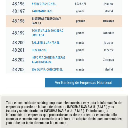
48.196
BERRY'S FASHION SL.
4.928.471
Huelva
48.197
TABIMANCHA SL
grande
Madrid
SISTEMAS TELEFONIA Y
48.198
grande
Baleares
LAN S.L.
TOWER VALLEY SOCIEDAD
48.199
grande
Cantabria
LIMITADA.
48.200
TALLERES LUANFRA SL
grande
Murcia
48.201
COSECAN SL
grande
Tenerife
IMPORTACIONES MADERAS
48.202
grande
Zaragoza
ARAGONESAS SL
48.203
SOY OLIVIA CONCEPTS SL.
grande
Madrid
Ver Ranking de Empresas Nacional
Todo el contenido de ranking-empresas.eleconomista.es y toda la información de
empresas procede de la base de datos de INFORMA D&B S.A.U. (S.M.E.) y es
tratada y suministrada por INFORMA D&B S.A.U. (S.M.E.). En todo caso, la
información de empresas que proporcionamos debe ser tenida en cuenta sólo
como un elemento más a considerar a la hora de adoptar decisiones comerciales
y no debe por tanto determinar las mismas.