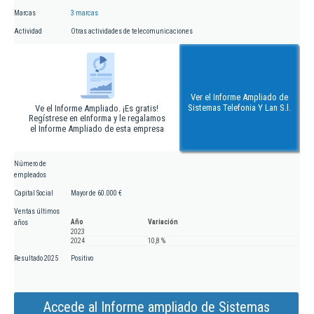
Marcas
3 marcas
Actividad
Otras actividades de telecomunicaciones
Ver el Informe Ampliado de
Sistemas Telefonia Y Lan S.l.
Ve el Informe Ampliado. ¡Es gratis!
Regístrese en eInforma y le regalamos
el Informe Ampliado de esta empresa
Número de
empleados
Capital Social
Mayor de 60.000 €
Ventas últimos
Año
Variación
años
2023
2024
10,8 %
Resultado 2025
Positivo
Accede al Informe ampliado de Sistemas