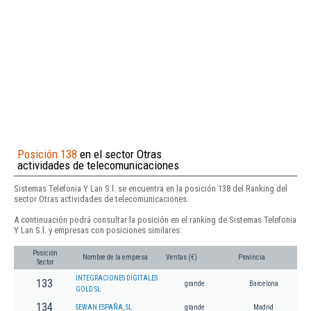
Posición 138
en el sector Otras
actividades de telecomunicaciones
Sistemas Telefonia Y Lan S.l. se encuentra en la posición 138 del Ranking del
sector Otras actividades de telecomunicaciones.
A continuación podrá consultar la posición en el ranking de Sistemas Telefonia
Y Lan S.l. y empresas con posiciones similares:
Posición
Nombre de la empresa
Ventas (€)
Provincia
Sector
INTEGRACIONES DIGITALES
133
grande
Barcelona
GOLD SL
134
SEWAN ESPAÑA, SL.
grande
Madrid