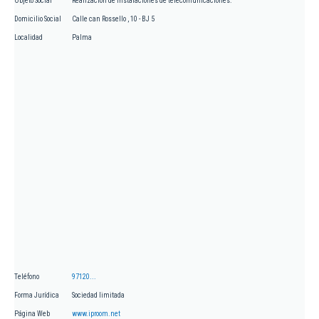
Objeto Social
Realización de instalaciones de telecomunicaciones.
Domicilio Social
Calle can Rossello , 10 - BJ 5
Localidad
Palma
Teléfono
97120...
Forma Jurídica
Sociedad limitada
Página Web
www.iproom.net