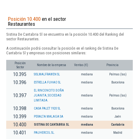
Posición 10.400
en el sector
Restaurantes
Sistina De Cantabria Sl se encuentra en la posición 10.400 del Ranking del
sector Restaurantes.
A continuación podrá consultar la posición en el ranking de Sistina De
Cantabria Sl y empresas con posiciones similares:
Posición
Nombre de la empresa
Ventas (€)
Provincia
Sector
10.395
SISLMALFRAWEN SL
mediana
Palmas (las)
10.396
ESTRELLA FUHAO SL
mediana
Barcelona
EL RINCONCITO DOÑA
10.397
JUANITA, SOCIEDAD
mediana
Palmas (las)
LIMITADA.
10.398
CASA PALET 1920 SL
mediana
Barcelona
10.399
PERALTA MALAGA SA
mediana
Jaén
10.400
SISTINA DE CANTABRIA SL
mediana
Cantabria
10.401
PAUHERCOL SL.
mediana
Madrid