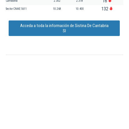
16
Cantabria
2.302
2.318
132
Sector CNAE 5611
10.268
10.400
Acceda a toda la información de Sistina De Cantabria
Sl