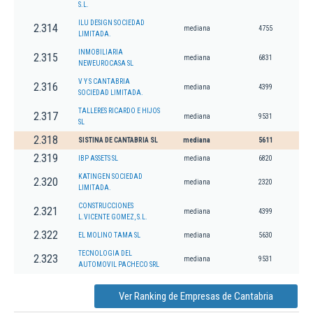
S.L.
ILU DESIGN SOCIEDAD
2.314
mediana
4755
LIMITADA.
INMOBILIARIA
2.315
mediana
6831
NEWEUROCASA SL
V Y S CANTABRIA
2.316
mediana
4399
SOCIEDAD LIMITADA.
TALLERES RICARDO E HIJOS
2.317
mediana
9531
SL
2.318
SISTINA DE CANTABRIA SL
mediana
5611
2.319
IBP ASSETS SL
mediana
6820
KATINGEN SOCIEDAD
2.320
mediana
2320
LIMITADA.
CONSTRUCCIONES
2.321
mediana
4399
L.VICENTE GOMEZ, S.L.
2.322
EL MOLINO TAMA SL
mediana
5630
TECNOLOGIA DEL
2.323
mediana
9531
AUTOMOVIL PACHECO SRL
Ver Ranking de Empresas de Cantabria