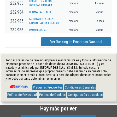
RODRIGUEZ VALDES
232.933
mediana
Asturias
SOCIEDAD LIMITADA
232.934
OLUMA CAPITAL SL
mediana
Madrid
AUTOTALLER Y GRUA
232.935
mediana
Granada
RAMON GARCIA E HIJOS SL
232.936
PAUHERCOL SL.
mediana
Madrid
Ver Ranking de Empresas Nacional
Todo el contenido de ranking-empresas.eleconomista.es y toda la información de
empresas procede de la base de datos de INFORMA D&B S.A.U. (S.M.E.) y es
tratada y suministrada por INFORMA D&B S.A.U. (S.M.E.). En todo caso, la
información de empresas que proporcionamos debe ser tenida en cuenta sólo
como un elemento más a considerar a la hora de adoptar decisiones comerciales
y no debe por tanto determinar las mismas.
Preguntas Frecuentes
Condiciones Generales
Política de Privacidad
Política de Cookies
Configuración de cookies
Hay más por ver