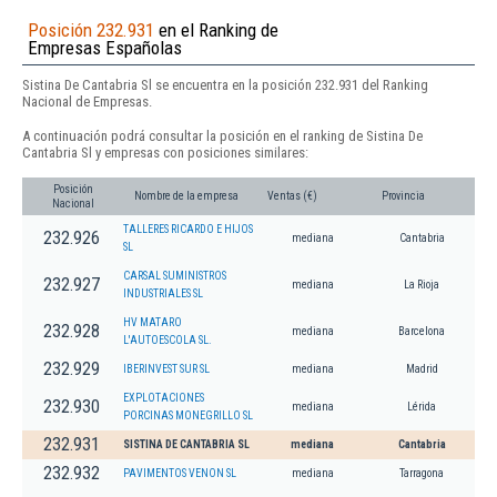
Posición 232.931
en el Ranking de
Empresas Españolas
Sistina De Cantabria Sl se encuentra en la posición 232.931 del Ranking
Nacional de Empresas.
A continuación podrá consultar la posición en el ranking de Sistina De
Cantabria Sl y empresas con posiciones similares:
Posición
Nombre de la empresa
Ventas (€)
Provincia
Nacional
TALLERES RICARDO E HIJOS
232.926
mediana
Cantabria
SL
CARSAL SUMINISTROS
232.927
mediana
La Rioja
INDUSTRIALES SL
HV MATARO
232.928
mediana
Barcelona
L'AUTOESCOLA SL.
232.929
IBERINVEST SUR SL
mediana
Madrid
EXPLOTACIONES
232.930
mediana
Lérida
PORCINAS MONEGRILLO SL
232.931
SISTINA DE CANTABRIA SL
mediana
Cantabria
232.932
PAVIMENTOS VENON SL
mediana
Tarragona