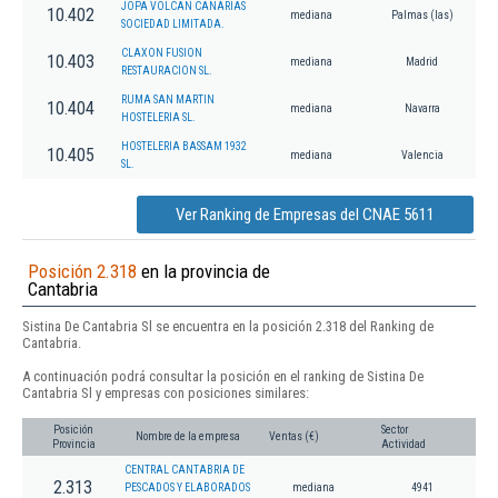
JOPA VOLCAN CANARIAS
10.402
mediana
Palmas (las)
SOCIEDAD LIMITADA.
CLAXON FUSION
10.403
mediana
Madrid
RESTAURACION SL.
RUMA SAN MARTIN
10.404
mediana
Navarra
HOSTELERIA SL.
HOSTELERIA BASSAM 1932
10.405
mediana
Valencia
SL.
Ver Ranking de Empresas del CNAE 5611
Posición 2.318
en la provincia de
Cantabria
Sistina De Cantabria Sl se encuentra en la posición 2.318 del Ranking de
Cantabria.
A continuación podrá consultar la posición en el ranking de Sistina De
Cantabria Sl y empresas con posiciones similares:
Posición
Sector
Nombre de la empresa
Ventas (€)
Provincia
Actividad
CENTRAL CANTABRIA DE
2.313
PESCADOS Y ELABORADOS
mediana
4941