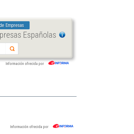
 de Empresas
mpresas Españolas
Información ofrecida por
Información ofrecida por