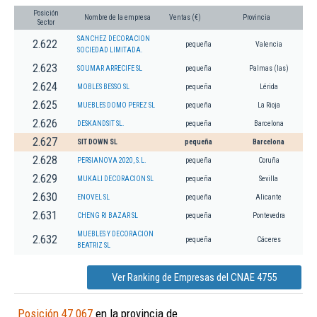
Posición
Nombre de la empresa
Ventas (€)
Provincia
Sector
SANCHEZ DECORACION
2.622
pequeña
Valencia
SOCIEDAD LIMITADA.
2.623
SOUMAR ARRECIFE SL
pequeña
Palmas (las)
2.624
MOBLES BESSO SL
pequeña
Lérida
2.625
MUEBLES DOMO PEREZ SL
pequeña
La Rioja
2.626
DESKANDSIT SL.
pequeña
Barcelona
2.627
SIT DOWN SL
pequeña
Barcelona
2.628
PERSIANOVA 2020, S.L.
pequeña
Coruña
2.629
MUKALI DECORACION SL
pequeña
Sevilla
2.630
ENOVEL SL
pequeña
Alicante
2.631
CHENG RI BAZAR SL
pequeña
Pontevedra
MUEBLES Y DECORACION
2.632
pequeña
Cáceres
BEATRIZ SL
Ver Ranking de Empresas del CNAE 4755
Posición 47.067
en la provincia de