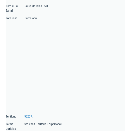
Domicilio
Calle Mallorca , 331
Social
Localidad
Barcelona
Teléfono
93207...
Forma
Sociedad limitada unipersonal
Jurídica