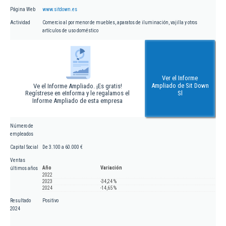
Página Web
www.sitdown.es
Actividad
Comercio al por menor de muebles, aparatos de iluminación, vajilla y otros
artículos de uso doméstico
Ver el Informe
Ampliado de Sit Down
Ve el Informe Ampliado. ¡Es gratis!
Regístrese en eInforma y le regalamos el
Sl
Informe Ampliado de esta empresa
Número de
empleados
Capital Social
De 3.100 a 60.000 €
Ventas
Año
Variación
últimos años
2022
2023
-34,24 %
2024
-14,65 %
Resultado
Positivo
2024