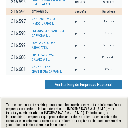
316.595
pequeña
Barcelona
I TRIBUTARIS SL
316.596
SIT DOWN SL
pequeña
Barcelona
CANGAS SERVICIOS
316.597
pequeña
Asturias
INMOBILIARIOS SL
ENERGIAS RENOVABLES DE
316.598
pequeña
Sevilla
CARMONA SLL
ROVIRA GALCERAN
316.599
pequeña
Barcelona
ASSOCIATS SL
LIMPIEZAS ORVAZ
316.600
pequeña
Pontevedra
GALAECIA S.L.
CARPINTERIA Y
316.601
pequeña
Cádiz
EBANISTERIA DAFRAN SL
Ver Ranking de Empresas Nacional
Todo el contenido de ranking-empresas.eleconomista.es y toda la información de
empresas procede de la base de datos de INFORMA D&B S.A.U. (S.M.E.) y es
tratada y suministrada por INFORMA D&B S.A.U. (S.M.E.). En todo caso, la
información de empresas que proporcionamos debe ser tenida en cuenta sólo
como un elemento más a considerar a la hora de adoptar decisiones comerciales
y no debe por tanto determinar las mismas.