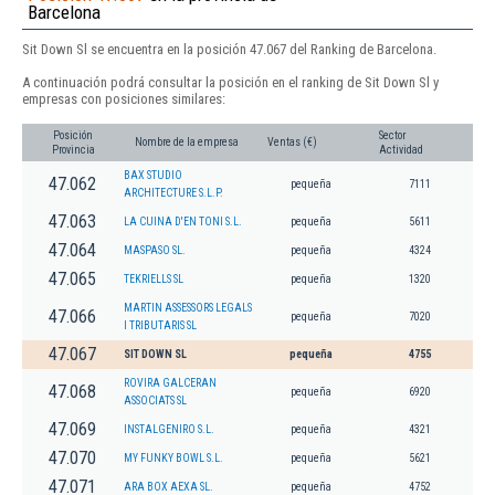
Barcelona
Sit Down Sl se encuentra en la posición 47.067 del Ranking de Barcelona.
A continuación podrá consultar la posición en el ranking de Sit Down Sl y
empresas con posiciones similares:
Posición
Sector
Nombre de la empresa
Ventas (€)
Provincia
Actividad
BAX STUDIO
47.062
pequeña
7111
ARCHITECTURE S.L.P.
47.063
LA CUINA D'EN TONI S.L.
pequeña
5611
47.064
MASPASO SL.
pequeña
4324
47.065
TEKRIELLS SL
pequeña
1320
MARTIN ASSESSORS LEGALS
47.066
pequeña
7020
I TRIBUTARIS SL
47.067
SIT DOWN SL
pequeña
4755
ROVIRA GALCERAN
47.068
pequeña
6920
ASSOCIATS SL
47.069
INSTALGENIRO S.L.
pequeña
4321
47.070
MY FUNKY BOWL S.L.
pequeña
5621
47.071
ARA BOX AEXA SL.
pequeña
4752