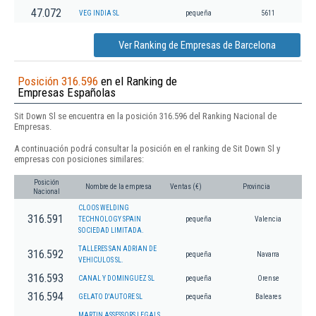
47.072
VEG INDIA SL
pequeña
5611
Ver Ranking de Empresas de Barcelona
Posición 316.596
en el Ranking de
Empresas Españolas
Sit Down Sl se encuentra en la posición 316.596 del Ranking Nacional de
Empresas.
A continuación podrá consultar la posición en el ranking de Sit Down Sl y
empresas con posiciones similares:
Posición
Nombre de la empresa
Ventas (€)
Provincia
Nacional
CLOOS WELDING
316.591
TECHNOLOGY SPAIN
pequeña
Valencia
SOCIEDAD LIMITADA.
TALLERES SAN ADRIAN DE
316.592
pequeña
Navarra
VEHICULOS SL.
316.593
CANAL Y DOMINGUEZ SL
pequeña
Orense
316.594
GELATO D'AUTORE SL
pequeña
Baleares
MARTIN ASSESSORS LEGALS