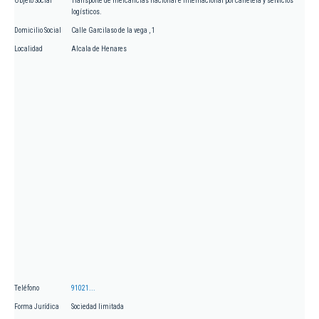
Objeto Social
Transporte de mercancías nacional e internacional por carretera y servicios
logísticos.
Domicilio Social
Calle Garcilaso de la vega , 1
Localidad
Alcala de Henares
Teléfono
91021...
Forma Jurídica
Sociedad limitada