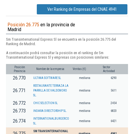
Ver Ranking de Empresas del CNAE 4941
Posición 26.775
en la provincia de
Madrid
Sm Transinternational Express Sl se encuentra en la posición 26.775 del
Ranking de Madrid.
A continuación podrá consultar la posición en el ranking de Sm
Transinternational Express Sl y empresas con posiciones similares:
Posición
Sector
Nombre de la empresa
Ventas (€)
Provincia
Actividad
26.770
ULTIMA SOFTWARE SL
mediana
6290
RESTAURANTE TERRAZA LA
26.771
PARRILLA DE VALDEMORO
mediana
5611
SL.
26.772
CHIC SELECTION SL
mediana
2454
26.773
INDARA DIRECTORSHIP SL.
mediana
6820
INTERNATIONALBURGERCO
26.774
mediana
6421
SL.
SM TRANSINTERNATIONAL
26.775
mediana
4941