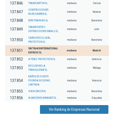
137.846
TRANSCARTON SL.
mediana
Orense
CONSTRUCCIONES
137.847
mediana
Navarra
MURUGARREN SL.
137.848
SERVITRAINING SL
mediana
Barcelona
TRANSPORTES Y
137.849
mediana
León
DISTRIBUCIONES ISMALU SL
CARDIOSOS GLOBAL
137.850
mediana
Barcelona
PROTECTION SL.
SM TRANSINTERNATIONAL
137.851
mediana
Madrid
EXPRESS SL
137.852
A PEREZ PROYECTISTA SL
mediana
Valencia
EXCLUSIVAS LA
137.853
mediana
Málaga
TRABUQUENSE SL.
BAÑOS DE FUENTE
137.854
PODRIDA SOCIEDAD
mediana
Valencia
LIMITADA.
137.855
IVAIN EMCOR SL.
mediana
Barcelona
137.856
ALMACENES ARRASATE SL
mediana
Gipuzkoa
Ver Ranking de Empresas Nacional