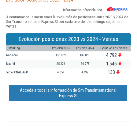
Información ofrecida por
A continuación le mostramos la evolución de posiciones entre 2023 y 2024 de
Sm Transinternational Express Sl por cada uno de los rankings según sus
ventas:
Evolución posiciones 2023 vs 2024 - Ventas
Ranking
Posición 2023
Posición 2024
Evolución Posiciones
4.792
Nacional
133.059
137.851
1.546
Madrid
25.229
26.775
133
Sector CNAE 4941
4.559
4.692
Acceda a toda la información de Sm Transinternational
Express Sl