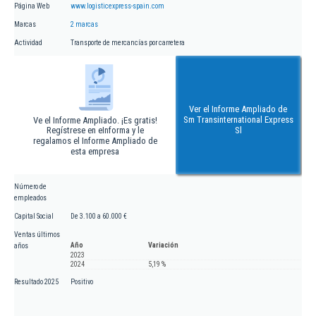
Página Web
www.logisticexpress-spain.com
Marcas
2 marcas
Actividad
Transporte de mercancías por carretera
Ver el Informe Ampliado de
Sm Transinternational Express
Ve el Informe Ampliado. ¡Es gratis!
Regístrese en eInforma y le
Sl
regalamos el Informe Ampliado de
esta empresa
Número de
empleados
Capital Social
De 3.100 a 60.000 €
Ventas últimos
Año
Variación
años
2023
2024
5,19 %
Resultado 2025
Positivo