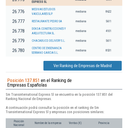
EXPRESS SL
MEDIVAS ESTUDIOS
26.776
mediana
8622
VASCULARES SLP.
26.777
RESTAURANTE PEDRO SA
mediana
5611
DEKOA CONSTRUCCIONES Y
26.778
mediana
4101
ARQUITECTURA SL.
26.779
CHACABUCO DELIVERY S.L.
mediana
5611
CENTRO DE ENSENANZA
26.780
mediana
8531
SERRANO GARCIA S.L.
Ver Ranking de Empresas de Madrid
Posición 137.851
en el Ranking de
Empresas Españolas
Sm Transinternational Express Sl se encuentra en la posición 137.851 del
Ranking Nacional de Empresas.
A continuación podrá consultar la posición en el ranking de Sm
Transinternational Express Sl y empresas con posiciones similares:
Posición
Nombre de la empresa
Ventas (€)
Provincia
Nacional