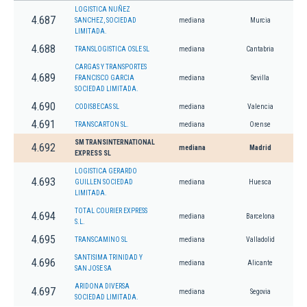
LOGISTICA NUÑEZ
4.687
SANCHEZ, SOCIEDAD
mediana
Murcia
LIMITADA.
4.688
TRANSLOGISTICA OSLE SL
mediana
Cantabria
CARGAS Y TRANSPORTES
4.689
FRANCISCO GARCIA
mediana
Sevilla
SOCIEDAD LIMITADA.
4.690
CODISBECAS SL
mediana
Valencia
4.691
TRANSCARTON SL.
mediana
Orense
SM TRANSINTERNATIONAL
4.692
mediana
Madrid
EXPRESS SL
LOGISTICA GERARDO
4.693
GUILLEN SOCIEDAD
mediana
Huesca
LIMITADA.
TOTAL COURIER EXPRESS
4.694
mediana
Barcelona
S.L.
4.695
TRANSCAMINO SL
mediana
Valladolid
SANTISIMA TRINIDAD Y
4.696
mediana
Alicante
SAN JOSE SA
ARIDONA DIVERSA
4.697
mediana
Segovia
SOCIEDAD LIMITADA.