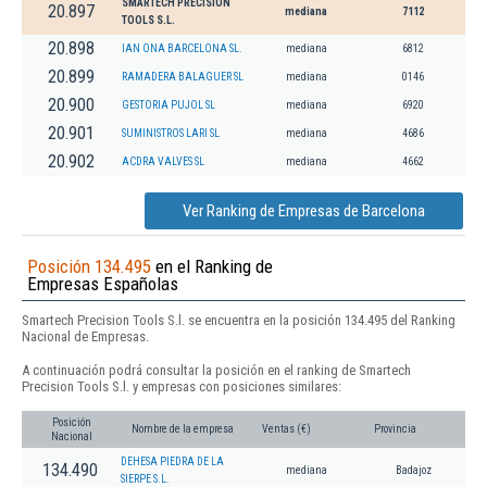
SMARTECH PRECISION
20.897
mediana
7112
TOOLS S.L.
20.898
IAN ONA BARCELONA SL.
mediana
6812
20.899
RAMADERA BALAGUER SL
mediana
0146
20.900
GESTORIA PUJOL SL
mediana
6920
20.901
SUMINISTROS LARI SL
mediana
4686
20.902
ACDRA VALVES SL
mediana
4662
Ver Ranking de Empresas de Barcelona
Posición 134.495
en el Ranking de
Empresas Españolas
Smartech Precision Tools S.l. se encuentra en la posición 134.495 del Ranking
Nacional de Empresas.
A continuación podrá consultar la posición en el ranking de Smartech
Precision Tools S.l. y empresas con posiciones similares:
Posición
Nombre de la empresa
Ventas (€)
Provincia
Nacional
DEHESA PIEDRA DE LA
134.490
mediana
Badajoz
SIERPE S.L.