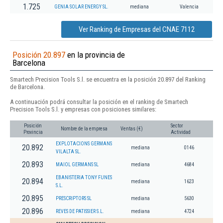
1.725
GENIA SOLAR ENERGY SL.
mediana
Valencia
Ver Ranking de Empresas del CNAE 7112
Posición 20.897
en la provincia de
Barcelona
Smartech Precision Tools S.l. se encuentra en la posición 20.897 del Ranking
de Barcelona.
A continuación podrá consultar la posición en el ranking de Smartech
Precision Tools S.l. y empresas con posiciones similares:
Posición
Sector
Nombre de la empresa
Ventas (€)
Provincia
Actividad
EXPLOTACIONS GERMANS
20.892
mediana
0146
VILALTA SL.
20.893
MAIOL GERMANS SL
mediana
4684
EBANISTERIA TONY FUNES
20.894
mediana
1623
S.L.
20.895
PRESCRIPTORS SL
mediana
5630
20.896
REVES DE PATISSIER S.L.
mediana
4724