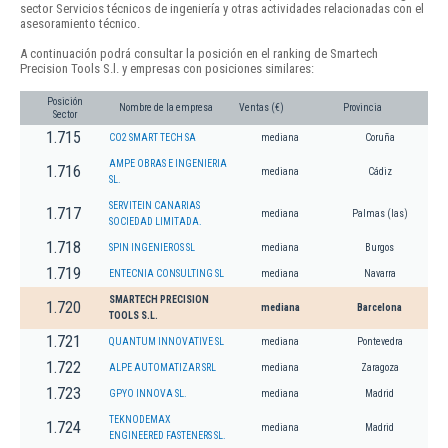
sector Servicios técnicos de ingeniería y otras actividades relacionadas con el
asesoramiento técnico.
A continuación podrá consultar la posición en el ranking de Smartech
Precision Tools S.l. y empresas con posiciones similares:
Posición
Nombre de la empresa
Ventas (€)
Provincia
Sector
1.715
CO2 SMART TECH SA
mediana
Coruña
AMPE OBRAS E INGENIERIA
1.716
mediana
Cádiz
SL.
SERVITEIN CANARIAS
1.717
mediana
Palmas (las)
SOCIEDAD LIMITADA.
1.718
SPIN INGENIEROS SL
mediana
Burgos
1.719
ENTECNIA CONSULTING SL
mediana
Navarra
SMARTECH PRECISION
1.720
mediana
Barcelona
TOOLS S.L.
1.721
QUANTUM INNOVATIVE SL
mediana
Pontevedra
1.722
ALPE AUTOMATIZAR SRL
mediana
Zaragoza
1.723
GPYO INNOVA SL.
mediana
Madrid
TEKNODEMAX
1.724
mediana
Madrid
ENGINEERED FASTENERS SL.