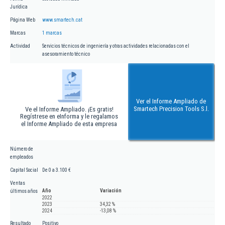
Jurídica
Página Web
www.smartech.cat
Marcas
1 marcas
Actividad
Servicios técnicos de ingeniería y otras actividades relacionadas con el
asesoramiento técnico
Ver el Informe Ampliado de
Smartech Precision Tools S.l.
Ve el Informe Ampliado. ¡Es gratis!
Regístrese en eInforma y le regalamos
el Informe Ampliado de esta empresa
Número de
empleados
Capital Social
De 0 a 3.100 €
Ventas
Año
Variación
últimos años
2022
2023
34,32 %
2024
-13,08 %
Resultado
Positivo