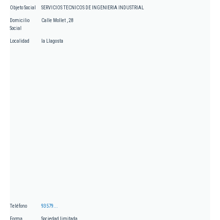
Objeto Social
SERVICIOS TECNICOS DE INGENIERIA INDUSTRIAL
Domicilio
Calle Mollet , 28
Social
Localidad
la Llagosta
Teléfono
93579...
Forma
Sociedad limitada