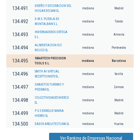
DISEÑO Y DECORACION DEL
134.491
mediana
Madrid
HOGAR DECAM SL.
D.M.S. PUEBLA DE
134.492
mediana
Toledo
MONTALBAN S.L.
INVERNADEROS ORTEGA
134.493
mediana
Almería
S.L.
ALIMENTACION DIZ
134.494
mediana
Pontevedra
ROUCO SL.
SMARTECH PRECISION
134.495
mediana
Barcelona
TOOLS S.L.
SMITH AI VIRTUAL
134.496
mediana
Sevilla
RECEPTIONISTS SL.
GRANITOS TURISMO Y
134.497
mediana
Zamora
PIEDRAS SL.
COLECTIVIDADES SHERCO
134.498
mediana
Madrid
SL
P G S ENRIQUE MARIA
134.499
mediana
Madrid
HIERRO SL
134.500
DADOS ARQUITECTURA SL
mediana
Huelva
Ver Ranking de Empresas Nacional