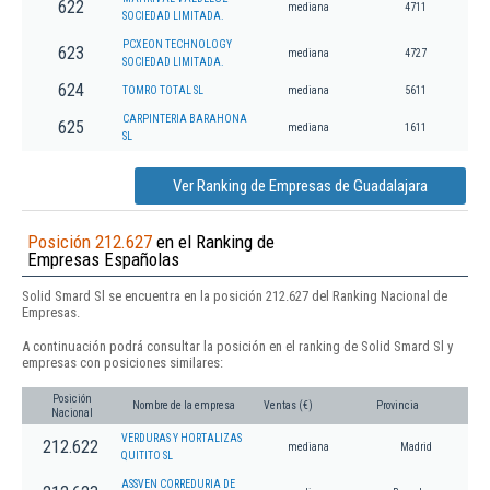
622
mediana
4711
SOCIEDAD LIMITADA.
PCXEON TECHNOLOGY
623
mediana
4727
SOCIEDAD LIMITADA.
624
TOMRO TOTAL SL
mediana
5611
CARPINTERIA BARAHONA
625
mediana
1611
SL
Ver Ranking de Empresas de Guadalajara
Posición 212.627
en el Ranking de
Empresas Españolas
Solid Smard Sl se encuentra en la posición 212.627 del Ranking Nacional de
Empresas.
A continuación podrá consultar la posición en el ranking de Solid Smard Sl y
empresas con posiciones similares:
Posición
Nombre de la empresa
Ventas (€)
Provincia
Nacional
VERDURAS Y HORTALIZAS
212.622
mediana
Madrid
QUITITO SL
ASSVEN CORREDURIA DE