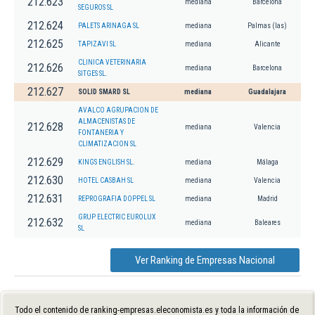
212.623
mediana
Barcelona
SEGUROS SL
212.624
PALETS ARINAGA SL
mediana
Palmas (las)
212.625
TAPIZAVI SL
mediana
Alicante
CLINICA VETERINARIA
212.626
mediana
Barcelona
SITGES SL.
212.627
SOLID SMARD SL
mediana
Guadalajara
AVALCO AGRUPACION DE
ALMACENISTAS DE
212.628
mediana
Valencia
FONTANERIA Y
CLIMATIZACION SL
212.629
KINGS ENGLISH SL.
mediana
Málaga
212.630
HOTEL CASBAH SL
mediana
Valencia
212.631
REPROGRAFIA DOPPEL SL
mediana
Madrid
GRUP ELECTRIC EUROLUX
212.632
mediana
Baleares
SL
Ver Ranking de Empresas Nacional
Todo el contenido de ranking-empresas.eleconomista.es y toda la información de