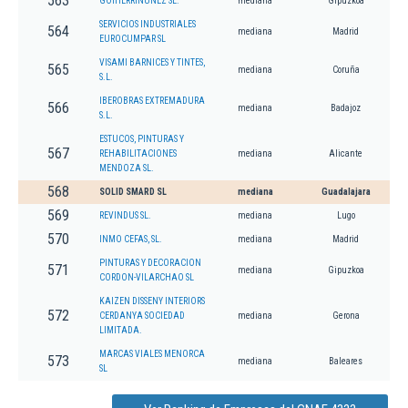
563
GOIHERRINUÑEZ SL.
mediana
Gipuzkoa
SERVICIOS INDUSTRIALES
564
mediana
Madrid
EUROCUMPAR SL
VISAMI BARNICES Y TINTES,
565
mediana
Coruña
S.L.
IBEROBRAS EXTREMADURA
566
mediana
Badajoz
S.L.
ESTUCOS, PINTURAS Y
567
REHABILITACIONES
mediana
Alicante
MENDOZA SL.
568
SOLID SMARD SL
mediana
Guadalajara
569
REVINDUS SL.
mediana
Lugo
570
INMO CEFAS, SL.
mediana
Madrid
PINTURAS Y DECORACION
571
mediana
Gipuzkoa
CORDON-VILARCHAO SL
KAIZEN DISSENY INTERIORS
572
CERDANYA SOCIEDAD
mediana
Gerona
LIMITADA.
MARCAS VIALES MENORCA
573
mediana
Baleares
SL