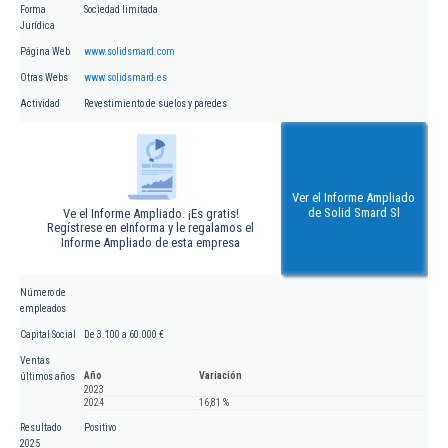
Forma
Sociedad limitada
Jurídica
Página Web
www.solidsmard.com
Otras Webs
www.solidsmard.es
Actividad
Revestimiento de suelos y paredes
Ver el Informe Ampliado
de Solid Smard Sl
Ve el Informe Ampliado. ¡Es gratis!
Regístrese en eInforma y le regalamos el
Informe Ampliado de esta empresa
Número de
empleados
Capital Social
De 3.100 a 60.000 €
Ventas
Año
Variación
últimos años
2023
2024
16,81 %
Resultado
Positivo
2025