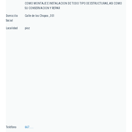
COMO MONTAJE E INSTALACION DE TODO TIPO DE ESTRUCTURAS, ASI COMO
SU CONSERVACION Y REPAR
Domicilio
Calle de los Chopos , 351
Social
Localidad
pioz
Teléfono
667.....