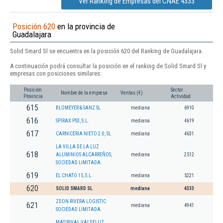
Ver Ranking de Empresas del CNAE 4333
Posición 620
en la provincia de
Guadalajara
Solid Smard Sl se encuentra en la posición 620 del Ranking de Guadalajara.
A continuación podrá consultar la posición en el ranking de Solid Smard Sl y
empresas con posiciones similares:
Posición
Sector
Nombre de la empresa
Ventas (€)
Provincia
Actividad
615
BLOMEYER & SANZ SL
mediana
6910
616
SPIRAX PS3, S.L.
mediana
4619
617
CARNICERIA NIETO 2.0, SL
mediana
4631
LA VILLA DE LA LUZ
618
ALUMINIOS ALCARREÑOS,
mediana
2512
SOCIEDAD LIMITADA.
619
EL CHATO 15, S.L.
mediana
5221
620
SOLID SMARD SL
mediana
4333
ZDON RIVERA LOGISTIC
621
mediana
4941
SOCIEDAD LIMITADA.
MATIRIVAL VALDELUZ