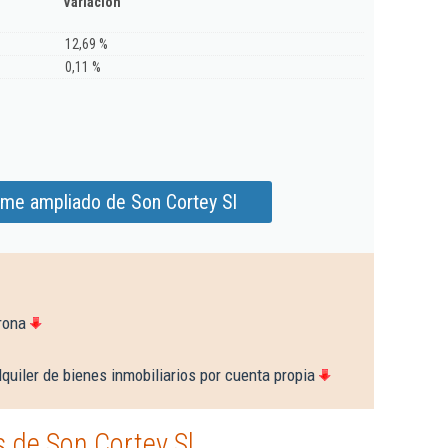
Variación
12,69 %
0,11 %
rme ampliado de Son Cortey Sl
rona
quiler de bienes inmobiliarios por cuenta propia
 de Son Cortey Sl