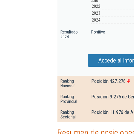
Año
2022
2023
2024
Resultado
Positivo
2024
Accede al Info
Posición 427.278
Ranking
Nacional
Posición 9.275 de Ge
Ranking
Provincial
Posición 11.976 de Al
Ranking
Sectorial
Resumen de posiciones