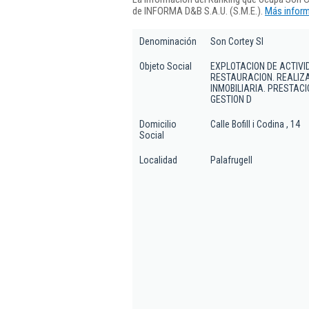
de INFORMA D&B S.A.U. (S.M.E.).
Más inform
Denominación
Son Cortey Sl
Objeto Social
EXPLOTACION DE ACTIVI
RESTAURACION. REALIZA
INMOBILIARIA. PRESTAC
GESTION D
Domicilio
Calle Bofill i Codina , 14
Social
Localidad
Palafrugell