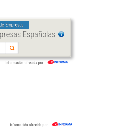
 de Empresas
mpresas Españolas
Información ofrecida por
Información ofrecida por