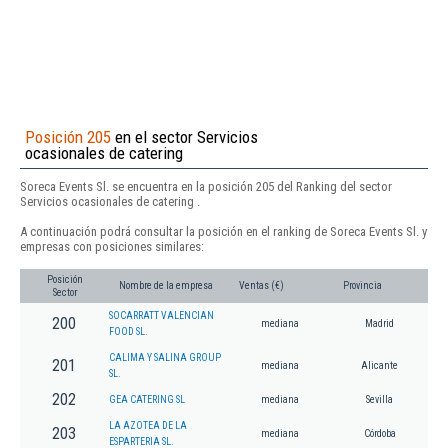
Posición 205
en el sector Servicios
ocasionales de catering
Soreca Events Sl. se encuentra en la posición 205 del Ranking del sector
Servicios ocasionales de catering .
A continuación podrá consultar la posición en el ranking de Soreca Events Sl. y
empresas con posiciones similares:
Posición
Nombre de la empresa
Ventas (€)
Provincia
Sector
SOCARRATT VALENCIAN
200
mediana
Madrid
FOOD SL.
CALIMA Y SALINA GROUP
201
mediana
Alicante
SL.
202
GEA CATERING SL
mediana
Sevilla
LA AZOTEA DE LA
203
mediana
Córdoba
ESPARTERIA SL.