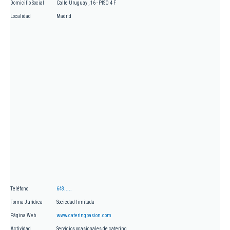
Domicilio Social
Calle Uruguay , 16 - PISO 4 F
Localidad
Madrid
Teléfono
648.....
Forma Jurídica
Sociedad limitada
Página Web
www.cateringpasion.com
Actividad
Servicios ocasionales de catering