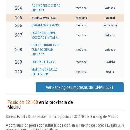
AON WORKS SOCIEDAD
204
mediana
Valencia
LIMITADA.
205
SORECA EVENTS SL.
mediana
Madrid
206
ORGANIZA-NIGRAN SL
mediana
Pontevedra
FOX AND SQUIRREL,
207
mediana
Baleares
SOCIEDAD LIMITADA.
ESPACIO SINGULAR DEL
208
TURIA SOCIEDAD
mediana
Valencia
LIMITADA.
209
LOPEZYCILLERO SL.
mediana
Córdoba
MARTIN GONZALEZ
210
mediana
Sevilla
CATERING SRL.
Ver Ranking de Empresas del CNAE 5621
Posición 32.108
en la provincia de
Madrid
Soreca Events Sl. se encuentra en la posición 32.108 del Ranking de Madrid.
A continuación podrá consultar la posición en el ranking de Soreca Events Sl. y
empresas con posiciones similares: