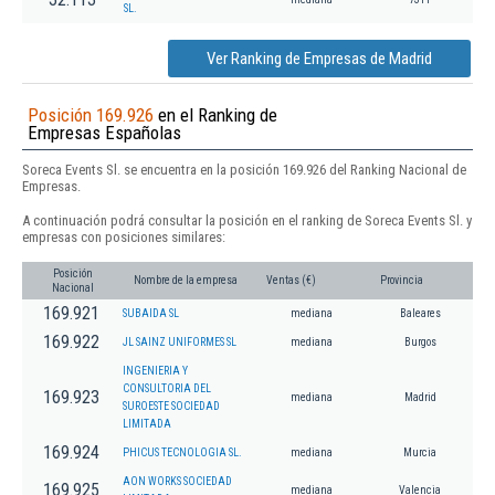
SL.
Ver Ranking de Empresas de Madrid
Posición 169.926
en el Ranking de
Empresas Españolas
Soreca Events Sl. se encuentra en la posición 169.926 del Ranking Nacional de
Empresas.
A continuación podrá consultar la posición en el ranking de Soreca Events Sl. y
empresas con posiciones similares:
Posición
Nombre de la empresa
Ventas (€)
Provincia
Nacional
169.921
SUBAIDA SL
mediana
Baleares
169.922
JL SAINZ UNIFORMES SL
mediana
Burgos
INGENIERIA Y
CONSULTORIA DEL
169.923
mediana
Madrid
SUROESTE SOCIEDAD
LIMITADA
169.924
PHICUS TECNOLOGIA SL.
mediana
Murcia
AON WORKS SOCIEDAD
169.925
mediana
Valencia