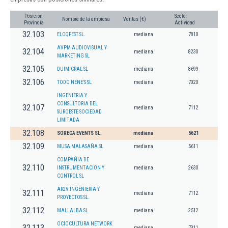
Posición
Sector
Nombre de la empresa
Ventas (€)
Provincia
Actividad
32.103
ELOQFEST SL.
mediana
7810
AVPM AUDIOVISUAL Y
32.104
mediana
8230
MARKETING SL
32.105
QUIMICRAL SL
mediana
8699
32.106
TODO NENE'S SL
mediana
7020
INGENIERIA Y
CONSULTORIA DEL
32.107
mediana
7112
SUROESTE SOCIEDAD
LIMITADA
32.108
SORECA EVENTS SL.
mediana
5621
32.109
MUSA MALASAÑA SL
mediana
5611
COMPAÑIA DE
32.110
INSTRUMENTACION Y
mediana
2630
CONTROL SL
AR2V INGENIERIA Y
32.111
mediana
7112
PROYECTOS SL.
32.112
MALLALBA SL
mediana
2512
OCIOCULTURA NETWORK
32.113
mediana
7311