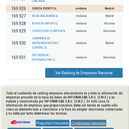
LIMITADA.
169.926
SORECA EVENTS SL.
mediana
Madrid
169.927
MUSA MALASAÑA SL
mediana
Madrid
169.928
BON BON IMPORT SL
mediana
Alicante
169.929
CONFECCION OLIMPICA SL
mediana
Barcelona
COMPAÑIA DE
169.930
INSTRUMENTACION Y
mediana
Madrid
CONTROL SL
ERF ENERGIA I
169.931
mediana
Barcelona
SOSTENIBILITAT S.L.
Ver Ranking de Empresas Nacional
Todo el contenido de ranking-empresas.eleconomista.es y toda la información de
empresas procede de la base de datos de INFORMA D&B S.A.U. (S.M.E.) y es
tratada y suministrada por INFORMA D&B S.A.U. (S.M.E.). En todo caso, la
información de empresas que proporcionamos debe ser tenida en cuenta sólo
como un elemento más a considerar a la hora de adoptar decisiones comerciales
y no debe por tanto determinar las mismas.
Preguntas Frecuentes
Condiciones Generales