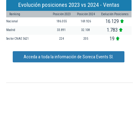
Evolución posiciones 2023 vs 2024 - Ventas
Ranking
Posición 2023
Posición 2024
Evolución Posiciones
16.129
Nacional
186.055
169.926
1.783
Madrid
33.891
32.108
19
Sector CNAE 5621
224
205
Acceda a toda la información de Soreca Events Sl.