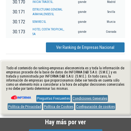
30.170
INICIA TRADE SL.
grande
Madrid
ESTRUCTURAS GENERAL
30.171
grande
Sevilla
ARAHALENSES SL
30.172
SEMIREC SL
grande
Murcia
HOTEL COSTA TROPICAL,
30.173
grande
Granada
SA
Ver Ranking de Empresas Nacional
Todo el contenido de ranking-empresas.eleconomista.es y toda la información de
empresas procede de la base de datos de INFORMA D&B S.A.U. (S.M.E.) y es
tratada y suministrada por INFORMA D&B S.A.U. (S.M.E.). En todo caso, la
información de empresas que proporcionamos debe ser tenida en cuenta sólo
como un elemento más a considerar a la hora de adoptar decisiones comerciales
y no debe por tanto determinar las mismas.
Preguntas Frecuentes
Condiciones Generales
Política de Privacidad
Política de Cookies
Configuración de cookies
Hay más por ver