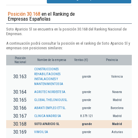
Posición 30.168
en el Ranking de
Empresas Españolas
Soto Aparicio Sl se encuentra en la posición 30.168 del Ranking Nacional de
Empresas.
A continuación podrá consultar la posición en el ranking de Soto Aparicio Sl y
empresas con posiciones similares:
Posición
Nombre de la empresa
Ventas (€)
Provincia
Nacional
CONSTRUCCIONES
REHABILITACIONES
30.163
grande
Valencia
INSTALACIONES Y
MANTENIMIENTOS SA
30.164
AGROTEC NORDESTE SA.
grande
Navarra
30.165
GLOBAL THELONIOUS SL.
grande
Madrid
30.166
ABANTI EMPLEO ETT SL.
grande
Barcelona
30.167
CLINICA MADRID SA
8.379.121
Madrid
30.168
SOTO APARICIO SL
grande
Madrid
30.169
VIMOIL SA
grande
Asturias