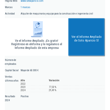
Página Web
www.sotoaparicio.com
Marcas
1 marcas
Actividad
Alquiler de maquinaria y equipo para la construcción e ingeniería civil
Ver el Informe Ampliado
de Soto Aparicio Sl
Ve el Informe Ampliado. ¡Es gratis!
Regístrese en eInforma y le regalamos el
Informe Ampliado de esta empresa
Número de
empleados
Capital Social
Mayor de 60.000 €
Ventas
Año
Variación
últimos años
2022
2023
77,53 %
2024
29,49 %
Resultado
Positivo
2024