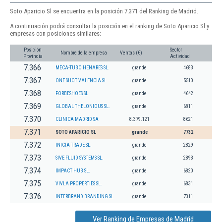
Soto Aparicio Sl se encuentra en la posición 7.371 del Ranking de Madrid.
A continuación podrá consultar la posición en el ranking de Soto Aparicio Sl y
empresas con posiciones similares:
Posición
Sector
Nombre de la empresa
Ventas (€)
Provincia
Actividad
7.366
MECA-TUBO HENARES SL.
grande
4683
7.367
ONE SHOT VALENCIA SL
grande
5510
7.368
FORBESHOES SL
grande
4642
7.369
GLOBAL THELONIOUS SL.
grande
6811
7.370
CLINICA MADRID SA
8.379.121
8621
7.371
SOTO APARICIO SL
grande
7732
7.372
INICIA TRADE SL.
grande
2829
7.373
SIVE FLUID SYSTEMS SL.
grande
2893
7.374
IMPACT HUB SL.
grande
6820
7.375
VIVLA PROPERTIES SL.
grande
6831
7.376
INTERBRAND BRANDING SL
grande
7311
Ver Ranking de Empresas de Madrid