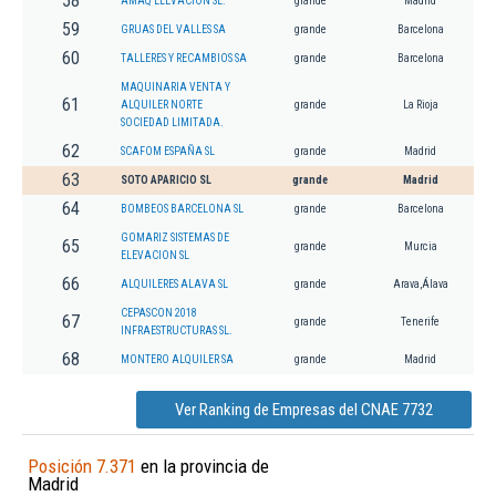
58
AMAQ ELEVACION SL.
grande
Madrid
59
GRUAS DEL VALLES SA
grande
Barcelona
60
TALLERES Y RECAMBIOS SA
grande
Barcelona
MAQUINARIA VENTA Y
61
ALQUILER NORTE
grande
La Rioja
SOCIEDAD LIMITADA.
62
SCAFOM ESPAÑA SL
grande
Madrid
63
SOTO APARICIO SL
grande
Madrid
64
BOMBEOS BARCELONA SL
grande
Barcelona
GOMARIZ SISTEMAS DE
65
grande
Murcia
ELEVACION SL
66
ALQUILERES ALAVA SL
grande
Arava,Álava
CEPASCON 2018
67
grande
Tenerife
INFRAESTRUCTURAS SL.
68
MONTERO ALQUILER SA
grande
Madrid
Ver Ranking de Empresas del CNAE 7732
Posición 7.371
en la provincia de
Madrid