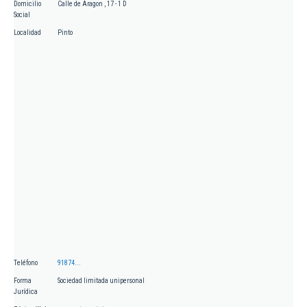
Domicilio
Calle de Aragon , 17 - 1 D
Social
Localidad
Pinto
Teléfono
91874...
Forma
Sociedad limitada unipersonal
Jurídica