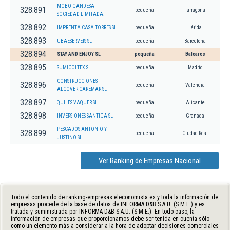
MOBO GANDESA
328.891
pequeña
Tarragona
SOCIEDAD LIMITADA.
328.892
IMPRENTA CASA TORRES SL
pequeña
Lérida
328.893
UBAESERVEIS SL
pequeña
Barcelona
328.894
STAY AND ENJOY SL
pequeña
Baleares
328.895
SUMICOLTEX SL.
pequeña
Madrid
CONSTRUCCIONES
328.896
pequeña
Valencia
ALCOVER CAREMAR SL
328.897
QUILES VAQUER SL
pequeña
Alicante
328.898
INVERSIONES SANTIGA SL
pequeña
Granada
PESCADOS ANTONIO Y
328.899
pequeña
Ciudad Real
JUSTINO SL
Ver Ranking de Empresas Nacional
Todo el contenido de ranking-empresas.eleconomista.es y toda la información de
empresas procede de la base de datos de INFORMA D&B S.A.U. (S.M.E.) y es
tratada y suministrada por INFORMA D&B S.A.U. (S.M.E.). En todo caso, la
información de empresas que proporcionamos debe ser tenida en cuenta sólo
como un elemento más a considerar a la hora de adoptar decisiones comerciales