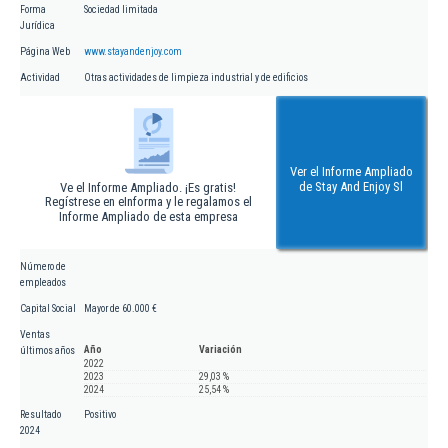
Forma
Sociedad limitada
Jurídica
Página Web
www.stayandenjoy.com
Actividad
Otras actividades de limpieza industrial y de edificios
Ver el Informe Ampliado
de Stay And Enjoy Sl
Ve el Informe Ampliado. ¡Es gratis!
Regístrese en eInforma y le regalamos el
Informe Ampliado de esta empresa
Número de
empleados
Capital Social
Mayor de 60.000 €
Ventas
Año
Variación
últimos años
2022
2023
29,03 %
2024
25,54 %
Resultado
Positivo
2024