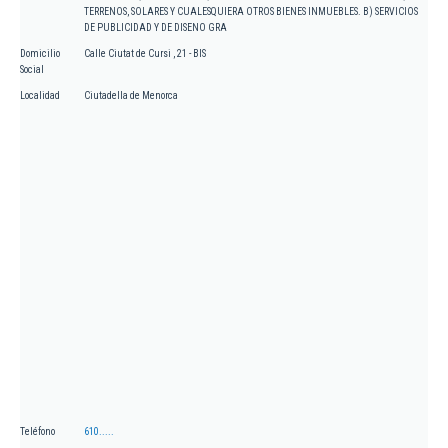
TERRENOS, SOLARES Y CUALESQUIERA OTROS BIENES INMUEBLES. B) SERVICIOS
DE PUBLICIDAD Y DE DISENO GRA
Domicilio
Calle Ciutat de Cursi , 21 - BIS
Social
Localidad
Ciutadella de Menorca
Teléfono
610.....