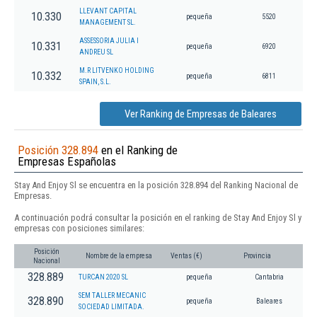
LLEVANT CAPITAL
10.330
pequeña
5520
MANAGEMENT SL.
ASSESSORIA JULIA I
10.331
pequeña
6920
ANDREU SL
M.R LITVENKO HOLDING
10.332
pequeña
6811
SPAIN, S.L.
Ver Ranking de Empresas de Baleares
Posición 328.894
en el Ranking de
Empresas Españolas
Stay And Enjoy Sl se encuentra en la posición 328.894 del Ranking Nacional de
Empresas.
A continuación podrá consultar la posición en el ranking de Stay And Enjoy Sl y
empresas con posiciones similares:
Posición
Nombre de la empresa
Ventas (€)
Provincia
Nacional
328.889
TURCAN 2020 SL
pequeña
Cantabria
SEM TALLER MECANIC
328.890
pequeña
Baleares
SOCIEDAD LIMITADA.