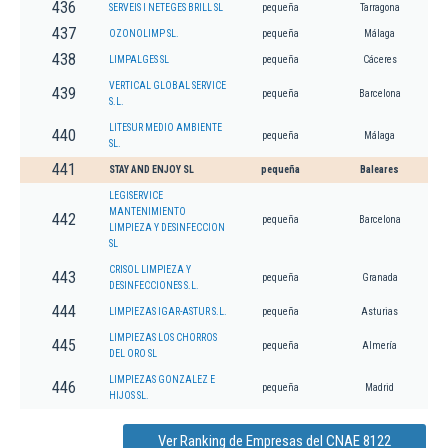
436
SERVEIS I NETEGES BRILL SL
pequeña
Tarragona
437
OZONOLIMP SL.
pequeña
Málaga
438
LIMPALGES SL
pequeña
Cáceres
VERTICAL GLOBAL SERVICE
439
pequeña
Barcelona
S.L.
LITESUR MEDIO AMBIENTE
440
pequeña
Málaga
SL.
441
STAY AND ENJOY SL
pequeña
Baleares
LEGISERVICE
MANTENIMIENTO
442
pequeña
Barcelona
LIMPIEZA Y DESINFECCION
SL
CRISOL LIMPIEZA Y
443
pequeña
Granada
DESINFECCIONES S.L.
444
LIMPIEZAS IGAR-ASTUR S.L.
pequeña
Asturias
LIMPIEZAS LOS CHORROS
445
pequeña
Almería
DEL ORO SL
LIMPIEZAS GONZALEZ E
446
pequeña
Madrid
HIJOS SL.
Ver Ranking de Empresas del CNAE 8122