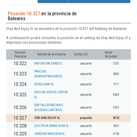
Posición 10.327
en la provincia de
Baleares
Stay And Enjoy Sl se encuentra en la posición 10.327 del Ranking de Baleares.
A continuación podrá consultar la posición en el ranking de Stay And Enjoy Sl y
empresas con posiciones similares:
Posición
Sector
Nombre de la empresa
Ventas (€)
Provincia
Actividad
10.322
BROOKS BALEARES SL.
pequeña
2551
PASCUAL
10.323
pequeña
6832
ADMINISTRADORES SL
10.324
ESCALIGRAF SL
pequeña
7111
ENGLISH DENTAL CENTRE
10.325
pequeña
8623
SL.
SEM TALLER MECANIC
10.326
pequeña
9531
SOCIEDAD LIMITADA.
10.327
STAY AND ENJOY SL
pequeña
8122
10.328
ELECTRICA SERRA NORD SL
pequeña
4321
10.329
JARDINES MENORCA SL
pequeña
0150