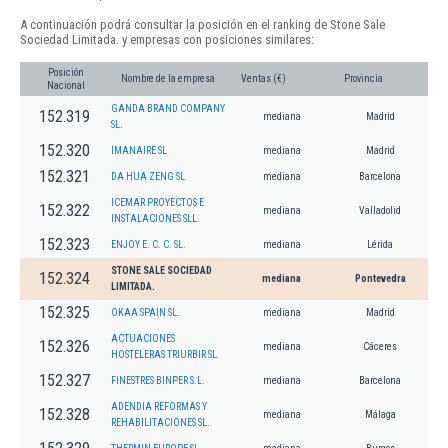
A continuación podrá consultar la posición en el ranking de Stone Sale
Sociedad Limitada. y empresas con posiciones similares:
Posición
Nombre de la empresa
Ventas (€)
Provincia
Nacional
GANDA BRAND COMPANY
152.319
mediana
Madrid
SL.
152.320
IMANAIRE SL
mediana
Madrid
152.321
DA HUA ZENG SL
mediana
Barcelona
ICEMAR PROYECTOS E
152.322
mediana
Valladolid
INSTALACIONES SLL.
152.323
ENJOY E. C. C. SL.
mediana
Lérida
STONE SALE SOCIEDAD
152.324
mediana
Pontevedra
LIMITADA.
152.325
OKAA SPAIN SL.
mediana
Madrid
ACTUACIONES
152.326
mediana
Cáceres
HOSTELERAS TRIURBIR SL
152.327
FINESTRES BINPER S.L.
mediana
Barcelona
ADENDIA REFORMAS Y
152.328
mediana
Málaga
REHABILITACIONES SL.