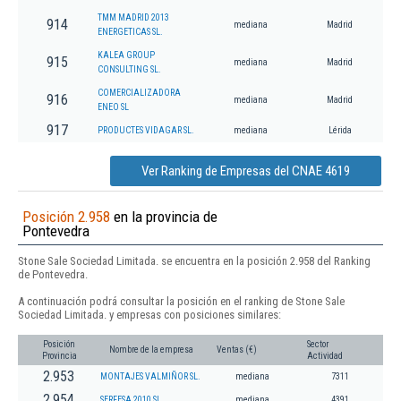
TMM MADRID 2013
914
mediana
Madrid
ENERGETICAS SL.
KALEA GROUP
915
mediana
Madrid
CONSULTING SL.
COMERCIALIZADORA
916
mediana
Madrid
ENEO SL
917
PRODUCTES VIDAGAR SL.
mediana
Lérida
Ver Ranking de Empresas del CNAE 4619
Posición 2.958
en la provincia de
Pontevedra
Stone Sale Sociedad Limitada. se encuentra en la posición 2.958 del Ranking
de Pontevedra.
A continuación podrá consultar la posición en el ranking de Stone Sale
Sociedad Limitada. y empresas con posiciones similares:
Posición
Sector
Nombre de la empresa
Ventas (€)
Provincia
Actividad
2.953
MONTAJES VALMIÑOR SL.
mediana
7311
2.954
SERFESA 2010 SL.
mediana
4391