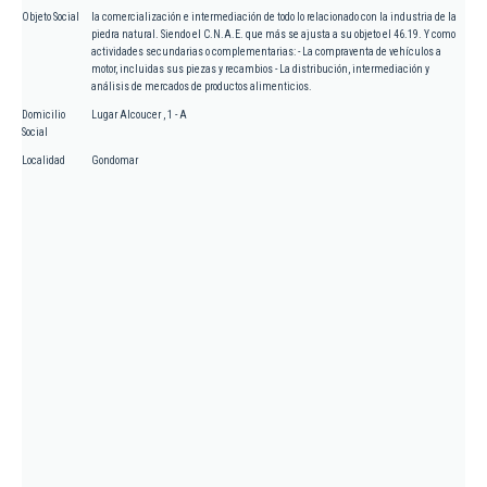
Objeto Social
la comercialización e intermediación de todo lo relacionado con la industria de la
piedra natural. Siendo el C.N.A.E. que más se ajusta a su objeto el 46.19. Y como
actividades secundarias o complementarias: - La compraventa de vehículos a
motor, incluidas sus piezas y recambios - La distribución, intermediación y
análisis de mercados de productos alimenticios.
Domicilio
Lugar Alcoucer , 1 - A
Social
Localidad
Gondomar