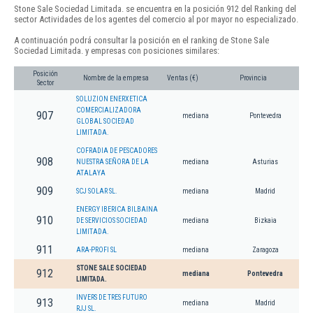
Stone Sale Sociedad Limitada. se encuentra en la posición 912 del Ranking del
sector Actividades de los agentes del comercio al por mayor no especializado.
A continuación podrá consultar la posición en el ranking de Stone Sale
Sociedad Limitada. y empresas con posiciones similares:
Posición
Nombre de la empresa
Ventas (€)
Provincia
Sector
SOLUZION ENERXETICA
COMERCIALIZADORA
907
mediana
Pontevedra
GLOBAL SOCIEDAD
LIMITADA.
COFRADIA DE PESCADORES
908
NUESTRA SEÑORA DE LA
mediana
Asturias
ATALAYA
909
SCJ SOLAR SL.
mediana
Madrid
ENERGY IBERICA BILBAINA
910
DE SERVICIOS SOCIEDAD
mediana
Bizkaia
LIMITADA.
911
ARA-PROFI SL
mediana
Zaragoza
STONE SALE SOCIEDAD
912
mediana
Pontevedra
LIMITADA.
INVERS DE TRES FUTURO
913
mediana
Madrid
RJJ SL.