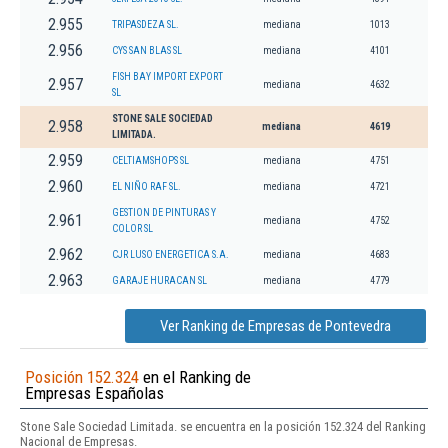
2.955
TRIPASDEZA SL.
mediana
1013
2.956
CYS SAN BLAS SL
mediana
4101
FISH BAY IMPORT EXPORT
2.957
mediana
4632
SL
STONE SALE SOCIEDAD
2.958
mediana
4619
LIMITADA.
2.959
CELTIAMSHOPS SL
mediana
4751
2.960
EL NIÑO RAF SL.
mediana
4721
GESTION DE PINTURAS Y
2.961
mediana
4752
COLOR SL
2.962
CJR LUSO ENERGETICA S.A.
mediana
4683
2.963
GARAJE HURACAN SL
mediana
4779
Ver Ranking de Empresas de Pontevedra
Posición 152.324
en el Ranking de
Empresas Españolas
Stone Sale Sociedad Limitada. se encuentra en la posición 152.324 del Ranking
Nacional de Empresas.