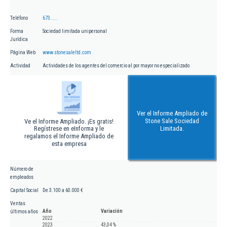
Teléfono
673.....
Forma
Sociedad limitada unipersonal
Jurídica
Página Web
www.stonesaleltd.com
Actividad
Actividades de los agentes del comercio al por mayor no especializado
Ver el Informe Ampliado de
Stone Sale Sociedad
Ve el Informe Ampliado. ¡Es gratis!
Regístrese en eInforma y le
Limitada.
regalamos el Informe Ampliado de
esta empresa
Número de
empleados
Capital Social
De 3.100 a 60.000 €
Ventas
Año
Variación
últimos años
2022
2023
43,04 %