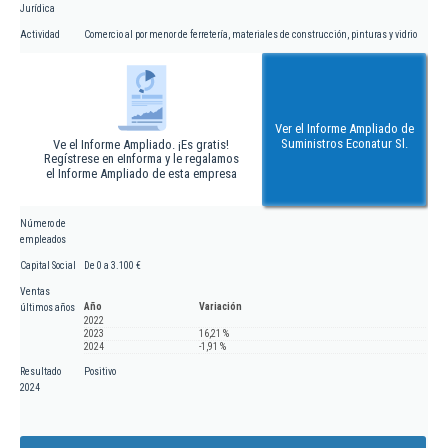
Jurídica
Actividad
Comercio al por menor de ferretería, materiales de construcción, pinturas y vidrio
Ver el Informe Ampliado de
Suministros Econatur Sl.
Ve el Informe Ampliado. ¡Es gratis!
Regístrese en eInforma y le regalamos
el Informe Ampliado de esta empresa
Número de
empleados
Capital Social
De 0 a 3.100 €
Ventas
Año
Variación
últimos años
2022
2023
16,21 %
2024
-1,91 %
Resultado
Positivo
2024