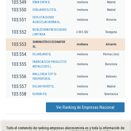
103.549
ESMA DATA SL
mediana
Madrid
103.550
VDBLANES ELITE SL.
mediana
Madrid
EXPLOTACIONES
103.551
mediana
Almería
AGRICOLAS IKERSA SL.
MOBLES BRAFIM SOCIEDAD
103.552
2.005.532
Tarragona
LIMITADA.
SUMINISTROS ECONATUR
103.553
mediana
Alicante
SL.
103.554
SOLARLAND SL
mediana
Palmas (las)
FABRICACION PRODUCTOS
103.555
mediana
Barcelona
METALICOS S.L.
MALLORCA TOP 10
103.556
mediana
Baleares
PROPERTIES SL.
103.557
SIGLAR INVEST SL.
mediana
Madrid
103.558
SUINSA-4 SL
mediana
Salamanca
Ver Ranking de Empresas Nacional
Todo el contenido de ranking-empresas.eleconomista.es y toda la información de