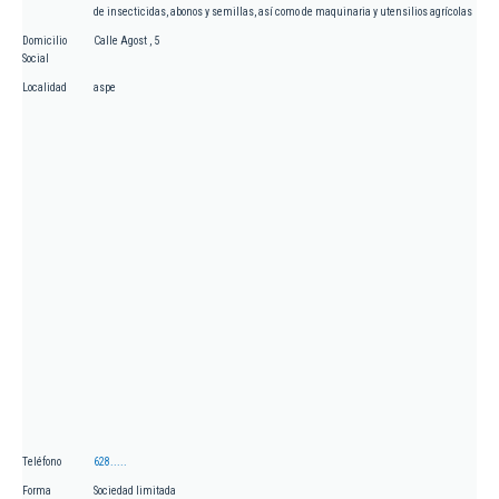
de insecticidas, abonos y semillas, así como de maquinaria y utensilios agrícolas
Domicilio
Calle Agost , 5
Social
Localidad
aspe
Teléfono
628.....
Forma
Sociedad limitada