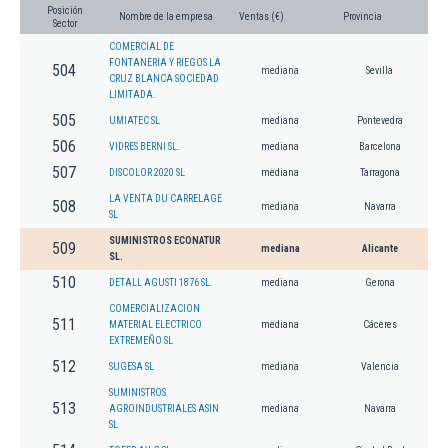
Posición
Nombre de la empresa
Ventas (€)
Provincia
Sector
COMERCIAL DE
FONTANERIA Y RIEGOS LA
504
mediana
Sevilla
CRUZ BLANCA SOCIEDAD
LIMITADA.
505
UMIATEC SL
mediana
Pontevedra
506
VIDRES BERNI SL.
mediana
Barcelona
507
DISCOLOR 2020 SL
mediana
Tarragona
LA VENTA DU CARRELAGE
508
mediana
Navarra
SL
SUMINISTROS ECONATUR
509
mediana
Alicante
SL.
510
DETALL AGUSTI 1876 SL.
mediana
Gerona
COMERCIALIZACION
511
MATERIAL ELECTRICO
mediana
Cáceres
EXTREMEÑO SL
512
SUGESA SL
mediana
Valencia
SUMINISTROS
513
AGROINDUSTRIALES ASIN
mediana
Navarra
SL