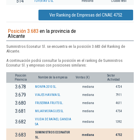
514
TOFER AV G SL
mediana
Ciudad Real
Ver Ranking de Empresas del CNAE 4752
Posición 3.683
en la provincia de
Alicante
Suministros Econatur Sl. se encuentra en la posición 3.683 del Ranking de
Alicante.
A continuación podrá consultar la posición en el ranking de Suministros
Econatur Sl. y empresas con posiciones similares:
Posición
Sector
Nombre de la empresa
Ventas (€)
Provincia
Actividad
3.678
MONPA 2010 SL.
mediana
4724
3.679
VIAJES HAVIMA SL
mediana
7911
3.680
FRUSERMA FRUITS SL.
mediana
4611
3.681
MILAR MORAGUES SL
mediana
4754
VIUDA DE RAFAEL GANDIA
3.682
mediana
1392
SA
SUMINISTROS ECONATUR
3.683
mediana
4752
SL.