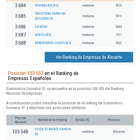
3.684
ANNABLANCA SL.
mediana
5210
INDUSTRIAS CARNICAS
3.685
mediana
1013
ESCUDERO SA
3.686
S A SEDNI
mediana
4664
3.687
ARBICUIR SL
mediana
1511
3.688
BERNATRANS LOGISTICA SL
mediana
5222
Ver Ranking de Empresas de Alicante
Posición 103.553
en el Ranking de
Empresas Españolas
Suministros Econatur Sl. se encuentra en la posición 103.553 del Ranking
Nacional de Empresas.
A continuación podrá consultar la posición en el ranking de Suministros
Econatur Sl. y empresas con posiciones similares:
Posición
Nombre de la empresa
Ventas (€)
Provincia
Nacional
VIUDA DE RAFAEL GANDIA
103.548
mediana
Alicante
SA