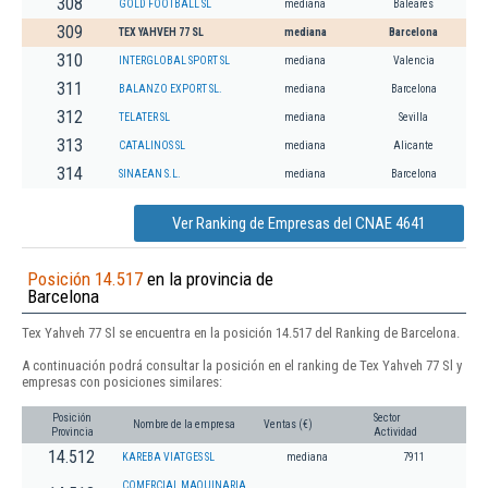
308
GOLD FOOTBALL SL
mediana
Baleares
309
TEX YAHVEH 77 SL
mediana
Barcelona
310
INTERGLOBAL SPORT SL
mediana
Valencia
311
BALANZO EXPORT SL.
mediana
Barcelona
312
TELATER SL
mediana
Sevilla
313
CATALINOS SL
mediana
Alicante
314
SINAEAN S.L.
mediana
Barcelona
Ver Ranking de Empresas del CNAE 4641
Posición 14.517
en la provincia de
Barcelona
Tex Yahveh 77 Sl se encuentra en la posición 14.517 del Ranking de Barcelona.
A continuación podrá consultar la posición en el ranking de Tex Yahveh 77 Sl y
empresas con posiciones similares:
Posición
Sector
Nombre de la empresa
Ventas (€)
Provincia
Actividad
14.512
KAREBA VIATGES SL
mediana
7911
COMERCIAL MAQUINARIA