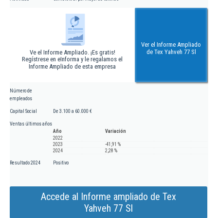
Ver el Informe Ampliado
de Tex Yahveh 77 Sl
Ve el Informe Ampliado. ¡Es gratis!
Regístrese en eInforma y le regalamos el
Informe Ampliado de esta empresa
Número de
empleados
Capital Social
De 3.100 a 60.000 €
Ventas últimos años
Año
Variación
2022
2023
-41,91 %
2024
2,28 %
Resultado 2024
Positivo
Accede al Informe ampliado de Tex
Yahveh 77 Sl