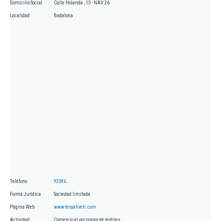
Domicilio Social
Calle Holanda , 13 - NAV 26
Localidad
Badalona
Teléfono
93386...
Forma Jurídica
Sociedad limitada
Página Web
www.texyahveh.com
Actividad
Comercio al por mayor de textiles