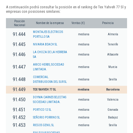
A continuación podrá consultar la posición en el ranking de Tex Yahveh 77 Sl y
empresas con posiciones similares:
Posición
Nombre de la empresa
Ventas (€)
Provincia
Nacional
MONTAJES ELECTRICOS
91.444
mediana
Almería
PORTILLO SA
91.445
NIVARIA BEACH SL
mediana
Tenerife
LA CHOZA DE LA HERRERA
91.446
mediana
Albacete
SA
ARICO HERBS, SOCIEDAD
91.447
mediana
Murcia
LIMITADA.
COMERCIAL
91.448
mediana
Sevilla
DISTRIBUIDORA DEL SUR SL
91.449
TEX YAHVEH 77 SL
mediana
Barcelona
DOYMA CARNES SELECTAS
91.450
mediana
Valencia
SOCIEDAD LIMITADA.
91.451
PORTICO 12 SL
mediana
Granada
91.452
SEÑORIO PORRINO SL
mediana
Badajoz
91.453
RIEGOS GENIL SL
mediana
Sevilla
EIVI D'OUS SOCIEDAD