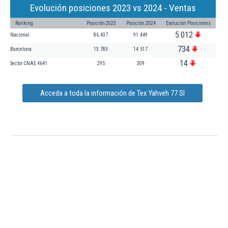
Evolución posiciones 2023 vs 2024 - Ventas
Ranking
Posición 2023
Posición 2024
Evolución Posiciones
5.012
Nacional
86.437
91.449
734
Barcelona
13.783
14.517
14
Sector CNAE 4641
295
309
Acceda a toda la información de Tex Yahveh 77 Sl