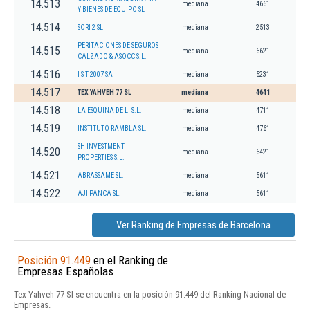
14.513
mediana
4661
Y BIENES DE EQUIPO SL
14.514
SORI 2 SL
mediana
2513
PERITACIONES DE SEGUROS
14.515
mediana
6621
CALZADO & ASOCC S.L.
14.516
I S T 2007 SA
mediana
5231
14.517
TEX YAHVEH 77 SL
mediana
4641
14.518
LA ESQUINA DE LI S.L.
mediana
4711
14.519
INSTITUTO RAMBLA SL.
mediana
4761
SH INVESTMENT
14.520
mediana
6421
PROPERTIES S.L.
14.521
ABRASSAME SL.
mediana
5611
14.522
AJI PANCA SL.
mediana
5611
Ver Ranking de Empresas de Barcelona
Posición 91.449
en el Ranking de
Empresas Españolas
Tex Yahveh 77 Sl se encuentra en la posición 91.449 del Ranking Nacional de
Empresas.