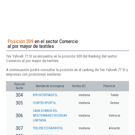
Posición 309
en el sector Comercio
al por mayor de textiles
Tex Yahveh 77 Sl se encuentra en la posición 309 del Ranking del sector
Comercio al por mayor de textiles.
A continuación podrá consultar la posición en el ranking de Tex Yahveh 77 Sl y
empresas con posiciones similares:
Posición
Nombre de la empresa
Ventas (€)
Provincia
Sector
304
BPS INTERTRADE SL.
mediana
Toledo
305
COMTEX SPORT SL
mediana
Gerona
CASA DORADA DEL
306
MEDITERRANEO SOCIEDAD
mediana
Valencia
LIMITADA
307
TEXLESS ECOFABRICS SL.
mediana
Alicante