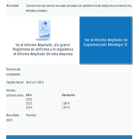
Actividad
Comercio al por menor no especializado con predominio de productos alimenticios,
bebidas y tabaco
Ver el Informe Ampliado de
Supermercado Mindegui Sl.
Ve el Informe Ampliado. ¡Es gratis!
Regístrese en eInforma y le regalamos
el Informe Ampliado de esta empresa
Número de
empleados
Capital Social
De 0 a 3.100 €
Ventas
Año
Variación
últimos años
2022
2023
7,68 %
2024
1,85 %
Resultado
Positivo
2024