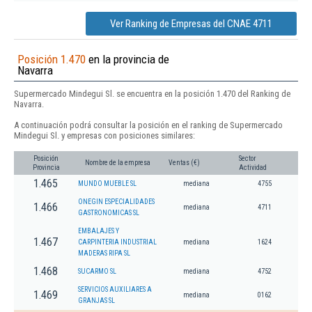
Ver Ranking de Empresas del CNAE 4711
Posición 1.470
en la provincia de
Navarra
Supermercado Mindegui Sl. se encuentra en la posición 1.470 del Ranking de
Navarra.
A continuación podrá consultar la posición en el ranking de Supermercado
Mindegui Sl. y empresas con posiciones similares:
Posición
Sector
Nombre de la empresa
Ventas (€)
Provincia
Actividad
1.465
MUNDO MUEBLE SL
mediana
4755
ONEGIN ESPECIALIDADES
1.466
mediana
4711
GASTRONOMICAS SL
EMBALAJES Y
1.467
CARPINTERIA INDUSTRIAL
mediana
1624
MADERAS RIPA SL
1.468
SUCARMO SL
mediana
4752
SERVICIOS AUXILIARES A
1.469
mediana
0162
GRANJAS SL