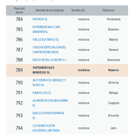
Posición
Nombre de la empresa
Ventas (€)
Provincia
Sector
784
PISTRODI SL.
mediana
Pontevedra
SUPERMERCADO CA'S
785
mediana
Baleares
MARINER SL
786
VALLE BUITRAGO SL.
mediana
Madrid
ONEGIN ESPECIALIDADES
787
mediana
Navarra
GASTRONOMICAS SL
788
SINGH RETAIL EUROPA S.L.
mediana
Barcelona
SUPERMERCADO
789
mediana
Navarra
MINDEGUI SL.
AUTOSERVICIO MENDEZ Y
790
mediana
Almería
RUBIO SL
791
DANIOLIVO SL
mediana
Málaga
ALIMENTACION MUGARRA
792
mediana
Zaragoza
SL.
SEALGI SUPER HISPANIA
793
mediana
Alicante
SL.
OLIVARES HUETA
794
mediana
Jaén
SOCIEDAD LIMITADA.