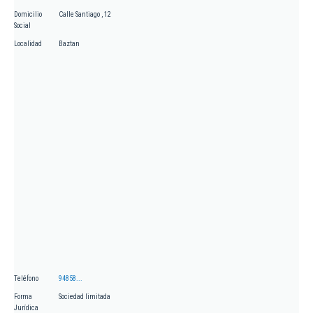
Domicilio
Calle Santiago , 12
Social
Localidad
Baztan
Teléfono
94858...
Forma
Sociedad limitada
Jurídica