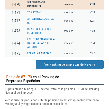
SUPERMERCADO
1.470
mediana
4711
MINDEGUI SL.
1.471
XABI ETXEA SL.
mediana
4727
ARTEDERRETA LOGISTICA
1.472
mediana
5221
SL.
ESTACION DE SERVICIO
1.473
mediana
4730
DONEZTEBE SL.
EXPLOTACION AGRICOLA
1.474
GANADERA SANZ DE
mediana
0150
ACEDO SL.
1.475
EOLICA LA BANDERA S.L.
mediana
3512
Ver Ranking de Empresas de Navarra
Posición 87.170
en el Ranking de
Empresas Españolas
Supermercado Mindegui Sl. se encuentra en la posición 87.170 del Ranking
Nacional de Empresas.
A continuación podrá consultar la posición en el ranking de Supermercado
Mindegui Sl. y empresas con posiciones similares: