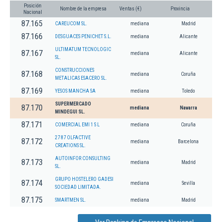
Posición
Nombre de la empresa
Ventas (€)
Provincia
Nacional
87.165
CAREUCOM SL.
mediana
Madrid
87.166
DESGUACES PENICHET S.L.
mediana
Alicante
ULTIMATUM TECNOLOGIC
87.167
mediana
Alicante
SL.
CONSTRUCCIONES
87.168
mediana
Coruña
METALICAS ESACERO SL.
87.169
YESOS MANCHA SA
mediana
Toledo
SUPERMERCADO
87.170
mediana
Navarra
MINDEGUI SL.
87.171
COMERCIAL EMI 1 S L
mediana
Coruña
27 87 OLFACTIVE
87.172
mediana
Barcelona
CREATIONS SL.
AUTOINFOR CONSULTING
87.173
mediana
Madrid
SL.
GRUPO HOSTELERO GADESI
87.174
mediana
Sevilla
SOCIEDAD LIMITADA.
87.175
SMARTMEN SL.
mediana
Madrid