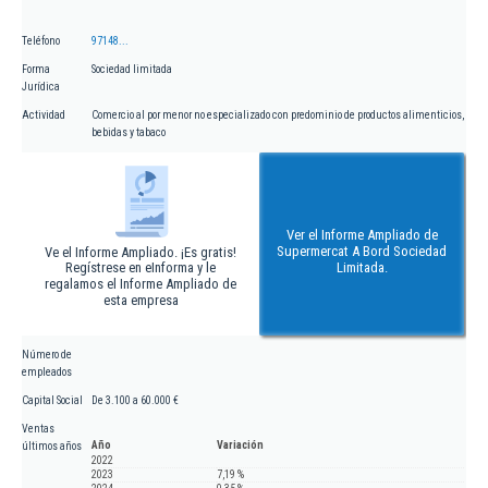
Teléfono
97148...
Forma
Sociedad limitada
Jurídica
Actividad
Comercio al por menor no especializado con predominio de productos alimenticios,
bebidas y tabaco
Ver el Informe Ampliado de
Supermercat A Bord Sociedad
Ve el Informe Ampliado. ¡Es gratis!
Regístrese en eInforma y le
Limitada.
regalamos el Informe Ampliado de
esta empresa
Número de
empleados
Capital Social
De 3.100 a 60.000 €
Ventas
Año
Variación
últimos años
2022
2023
7,19 %