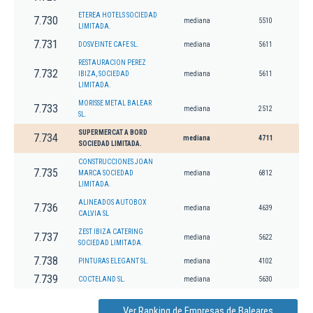
ETEREA HOTELS SOCIEDAD
7.730
mediana
5510
LIMITADA.
7.731
DOSVEINTE CAFE SL.
mediana
5611
RESTAURACION PEREZ
7.732
IBIZA, SOCIEDAD
mediana
5611
LIMITADA.
MORISSE METAL BALEAR
7.733
mediana
2512
SL.
SUPERMERCAT A BORD
7.734
mediana
4711
SOCIEDAD LIMITADA.
CONSTRUCCIONES JOAN
7.735
MARCA SOCIEDAD
mediana
6812
LIMITADA.
ALINEADOS AUTOBOX
7.736
mediana
4639
CALVIA SL
ZEST IBIZA CATERING
7.737
mediana
5622
SOCIEDAD LIMITADA.
7.738
PINTURAS ELEGANT SL.
mediana
4102
7.739
COCTELAND SL.
mediana
5630
Ver Ranking de Empresas de Baleares