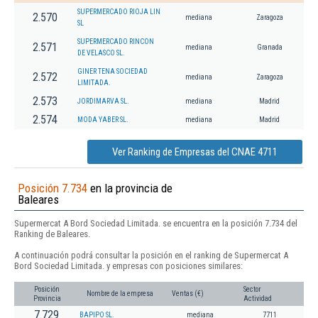
SUPERMERCADO RIOJA LIN
2.570
mediana
Zaragoza
SL
SUPERMERCADO RINCON
2.571
mediana
Granada
DE VELASCO SL.
GINER TENA SOCIEDAD
2.572
mediana
Zaragoza
LIMITADA.
2.573
JORDIMARVA SL.
mediana
Madrid
2.574
MODA YABER SL.
mediana
Madrid
Ver Ranking de Empresas del CNAE 4711
Posición 7.734
en la provincia de
Baleares
Supermercat A Bord Sociedad Limitada. se encuentra en la posición 7.734 del
Ranking de Baleares.
A continuación podrá consultar la posición en el ranking de Supermercat A
Bord Sociedad Limitada. y empresas con posiciones similares:
Posición
Sector
Nombre de la empresa
Ventas (€)
Provincia
Actividad
7.729
BAPIPO SL.
mediana
7711