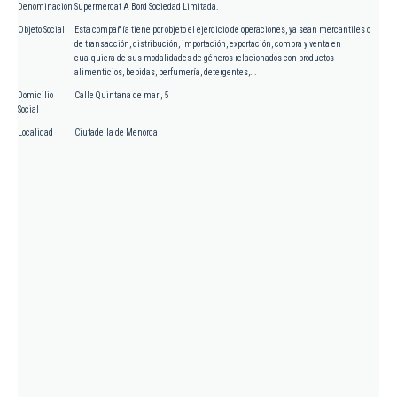
Denominación
Supermercat A Bord Sociedad Limitada.
Objeto Social
Esta compañía tiene por objeto el ejercicio de operaciones, ya sean mercantiles o
de transacción, distribución, importación, exportación, compra y venta en
cualquiera de sus modalidades de géneros relacionados con productos
alimenticios, bebidas, perfumería, detergentes,. .
Domicilio
Calle Quintana de mar , 5
Social
Localidad
Ciutadella de Menorca