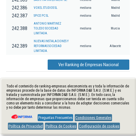
242.386
VOXEL STUDIOS SL
mediana
Madrid
242.387
SPICE PC SL
mediana
Madrid
ANTONIO MARTINEZ
242.388
TOLEDO SOCIEDAD
mediana
Murcia
LIMITADA.
NUEVAS INSTALACIONES Y
242.389
REFORMAS SOCIEDAD
mediana
Albacete
LIMITADA.
Ver Ranking de Empresas Nacional
Todo el contenido de ranking-empresas.eleconomista.es y toda la información de
empresas procede de la base de datos de INFORMA D&B S.A.U. (S.M.E.) y es
tratada y suministrada por INFORMA D&B S.A.U. (S.M.E.). En todo caso, la
información de empresas que proporcionamos debe ser tenida en cuenta sólo
como un elemento más a considerar a la hora de adoptar decisiones comerciales
y no debe por tanto determinar las mismas.
Preguntas Frecuentes
Condiciones Generales
Política de Privacidad
Política de Cookies
Configuración de cookies