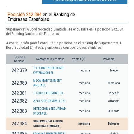
Posición 242.384
en el Ranking de
Empresas Españolas
Supermercat A Bord Sociedad Limitada. se encuentra en la posición 242.384
del Ranking Nacional de Empresas.
A continuación podrá consultar la posición en el ranking de Supermercat A
Bord Sociedad Limitada. y empresas con posiciones similares:
Posición
Nombre de la empresa
Ventas (€)
Provincia
Nacional
TELECOMUNICACIONES
242.379
mediana
Toledo
SYSTEMS 2001 SL
MECA MANTENIMENT
242.380
mediana
Barcelona
ANOIA SL.
242.381
TOLDOS TACORONTE SL
mediana
Tenerife
242.382
AZULEJOS CAMPALLO SL
mediana
Albacete
DETECCION Y SEGURIDAD
242.383
mediana
Alicante
DTECTA SL.
SUPERMERCAT A BORD
242.384
mediana
Baleares
SOCIEDAD LIMITADA.
242.385
SASHI HA INVESTMENT SL.
mediana
Madrid