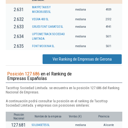
MAYPE TAXIS Y
2.631
mediana
4939
MICROBUSES SL
2.632
VEGRA 400 SL
mediana
2512
2.633
GRUES FONT GARATGE SL
mediana
4941
UPTOME TRACK SOCIEDAD
2.634
mediana
5611
LIMITADA.
2.635
FONT MOIXINA SL.
mediana
5611
Ver Ranking de Empresas de Gerona
Posición 127.686
en el Ranking de
Empresas Españolas
Tacottop Sociedad Limitada. se encuentra en la posición 127.686 del Ranking
Nacional de Empresas.
A continuación podrá consultar la posición en el ranking de Tacottop
Sociedad Limitada. y empresas con posiciones similares:
Posición
Nombre de la empresa
Ventas (€)
Provincia
Nacional
127.681
SOLBASETES SL
mediana
Alicante