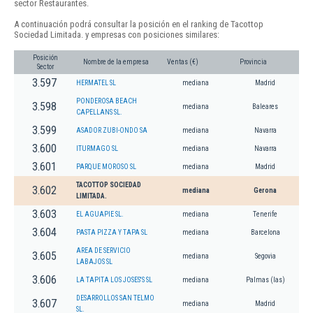
sector Restaurantes.
A continuación podrá consultar la posición en el ranking de Tacottop
Sociedad Limitada. y empresas con posiciones similares:
Posición
Nombre de la empresa
Ventas (€)
Provincia
Sector
3.597
HERMATEL SL
mediana
Madrid
PONDEROSA BEACH
3.598
mediana
Baleares
CAPELLANS SL.
3.599
ASADOR ZUBI-ONDO SA
mediana
Navarra
3.600
ITURMAGO SL
mediana
Navarra
3.601
PARQUE MOROSO SL
mediana
Madrid
TACOTTOP SOCIEDAD
3.602
mediana
Gerona
LIMITADA.
3.603
EL AGUAPIE SL.
mediana
Tenerife
3.604
PASTA PIZZA Y TAPA SL
mediana
Barcelona
AREA DE SERVICIO
3.605
mediana
Segovia
LABAJOS SL
3.606
LA TAPITA LOS JOSES'S SL
mediana
Palmas (las)
DESARROLLOS SAN TELMO
3.607
mediana
Madrid
SL.