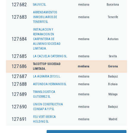
127.682
SAUVIC SL
mediana
Barcelona
ARRENDAMIENTOS
127.683
INMOBILIARIOS DE
mediana
Tenerife
TENERIFE SL
INSTALACION Y
REPARACION EN
127.684
CARPINTERIA DE
mediana
Asturias
ALUMINIO SOCIEDAD
LIMITADA.
127.685
LA CAZUELA CATERING SL.
mediana
Sevilla
TACOTTOP SOCIEDAD
127.686
mediana
Gerona
LIMITADA.
127.687
LA AGRARIA 2013 S.L.
mediana
Badajoz
127.688
ASTONDOA HERMANOS SL
mediana
Bizkaia
TRANSLOGISTICA
127.689
mediana
Málaga
GUTIERREZ SL
UNION CONSTRUCTIVA
127.690
mediana
Badajoz
CONSAP A Y P SL
FEU VERT IBERICA
127.691
mediana
Madrid
HOLDING SL