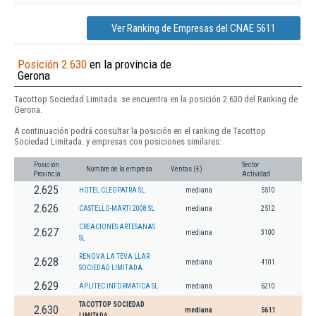
Ver Ranking de Empresas del CNAE 5611
Posición 2.630
en la provincia de
Gerona
Tacottop Sociedad Limitada. se encuentra en la posición 2.630 del Ranking de
Gerona.
A continuación podrá consultar la posición en el ranking de Tacottop
Sociedad Limitada. y empresas con posiciones similares:
Posición
Sector
Nombre de la empresa
Ventas (€)
Provincia
Actividad
2.625
HOTEL CLEOPATRA SL.
mediana
5510
2.626
CASTELLO-MARTI 2008 SL
mediana
2512
CREACIONES ARTESANAS
2.627
mediana
3100
SL
RENOVA LA TEVA LLAR
2.628
mediana
4101
SOCIEDAD LIMITADA.
2.629
APLITEC INFORMATICA SL
mediana
6210
TACOTTOP SOCIEDAD
2.630
mediana
5611
LIMITADA.