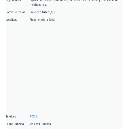
Objeto Social
Explotación de dos restaurantes, uno de comida mejicana y uno de comida
mediterranea.
Domicilio Social
Calle can Tubert , S/N
Localidad
Riudellots de la Selva
Teléfono
97275...
Forma Jurídica
Sociedad limitada