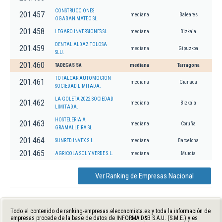
CONSTRUCCIONES
201.457
mediana
Baleares
OGABAN MATEO SL.
201.458
LEGARO INVERSIONES SL
mediana
Bizkaia
DENTAL ALDAZ TOLOSA
201.459
mediana
Gipuzkoa
SLU.
201.460
TADEGAS SA
mediana
Tarragona
TOTALCAR AUTOMOCION
201.461
mediana
Granada
SOCIEDAD LIMITADA.
LA GOLETA 2022 SOCIEDAD
201.462
mediana
Bizkaia
LIMITADA.
HOSTELERIA A
201.463
mediana
Coruña
GRAMALLEIRA SL
201.464
SUNRED INVEX S.L.
mediana
Barcelona
201.465
AGRICOLA SOL Y VERDE S.L.
mediana
Murcia
Ver Ranking de Empresas Nacional
Todo el contenido de ranking-empresas.eleconomista.es y toda la información de
empresas procede de la base de datos de INFORMA D&B S.A.U. (S.M.E.) y es