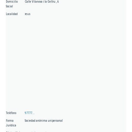
Domicilio
Calle Vilanova i la Geltru , 6
Social
Localidad
reus
Teléfono
97777...
Forma
Sociedad anónima unipersonal
Jurídica