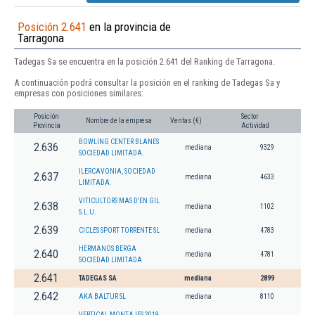
Posición 2.641
en la provincia de
Tarragona
Tadegas Sa se encuentra en la posición 2.641 del Ranking de Tarragona.
A continuación podrá consultar la posición en el ranking de Tadegas Sa y
empresas con posiciones similares:
Posición
Sector
Nombre de la empresa
Ventas (€)
Provincia
Actividad
BOWLING CENTER BLANES
2.636
mediana
9329
SOCIEDAD LIMITADA.
ILERCAVONIA, SOCIEDAD
2.637
mediana
4633
LIMITADA.
VITICULTORS MAS D'EN GIL
2.638
mediana
1102
S.L.U.
2.639
CICLES SPORT TORRENTE SL
mediana
4783
HERMANOS BERGA
2.640
mediana
4781
SOCIEDAD LIMITADA
2.641
TADEGAS SA
mediana
2899
2.642
AKA BALTUR SL
mediana
8110
VERTICAL MONTAJES 2019,