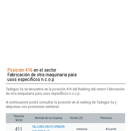
Posición 416
en el sector
Fabricación de otra maquinaria para
usos específicos n.c.o.p.
Tadegas Sa se encuentra en la posición 416 del Ranking del sector Fabricación
de otra maquinaria para usos específicos n.c.o.p..
A continuación podrá consultar la posición en el ranking de Tadegas Sa y
empresas con posiciones similares:
Posición
Nombre de la empresa
Ventas (€)
Provincia
Sector
TALLERES GRUPO SPASERV
411
mediana
Alicante