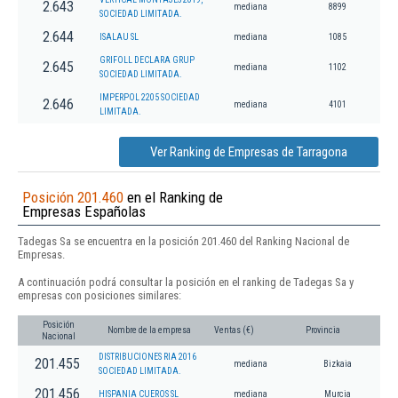
2.643
mediana
8899
SOCIEDAD LIMITADA.
2.644
ISALAU SL
mediana
1085
GRIFOLL DECLARA GRUP
2.645
mediana
1102
SOCIEDAD LIMITADA.
IMPERPOL 2205 SOCIEDAD
2.646
mediana
4101
LIMITADA.
Ver Ranking de Empresas de Tarragona
Posición 201.460
en el Ranking de
Empresas Españolas
Tadegas Sa se encuentra en la posición 201.460 del Ranking Nacional de
Empresas.
A continuación podrá consultar la posición en el ranking de Tadegas Sa y
empresas con posiciones similares:
Posición
Nombre de la empresa
Ventas (€)
Provincia
Nacional
DISTRIBUCIONES RIA 2016
201.455
mediana
Bizkaia
SOCIEDAD LIMITADA.
201.456
HISPANIA CUEROS SL
mediana
Murcia