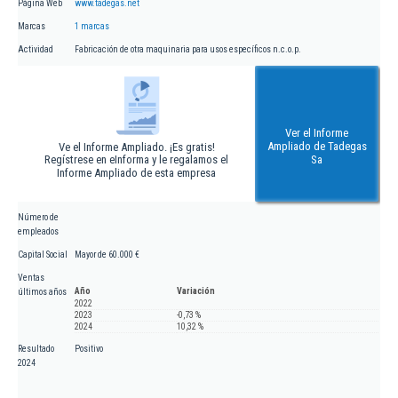
Página Web
www.tadegas.net
Marcas
1 marcas
Actividad
Fabricación de otra maquinaria para usos específicos n.c.o.p.
Ver el Informe
Ampliado de Tadegas
Ve el Informe Ampliado. ¡Es gratis!
Regístrese en eInforma y le regalamos el
Sa
Informe Ampliado de esta empresa
Número de
empleados
Capital Social
Mayor de 60.000 €
Ventas
Año
Variación
últimos años
2022
2023
-0,73 %
2024
10,32 %
Resultado
Positivo
2024