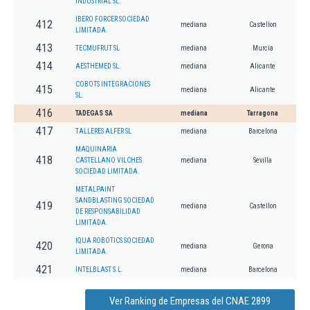
INDUSTRIAL SL.
IBERO FORCER SOCIEDAD
412
mediana
Castellon
LIMITADA.
413
TECMUFRUT SL
mediana
Murcia
414
AESTHEMED SL.
mediana
Alicante
COBOTS INTEGRACIONES
415
mediana
Alicante
SL.
416
TADEGAS SA
mediana
Tarragona
417
TALLERES ALFER SL
mediana
Barcelona
MAQUINARIA
418
CASTELLANO VILCHES
mediana
Sevilla
SOCIEDAD LIMITADA.
METALPAINT
SANDBLASTING SOCIEDAD
419
mediana
Castellon
DE RESPONSABILIDAD
LIMITADA.
IQUA ROBOTICS SOCIEDAD
420
mediana
Gerona
LIMITADA.
421
INTELBLAST S.L.
mediana
Barcelona
Ver Ranking de Empresas del CNAE 2899