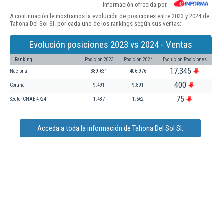
Información ofrecida por
A continuación le mostramos la evolución de posiciones entre 2023 y 2024 de
Tahona Del Sol Sl. por cada uno de los rankings según sus ventas:
Evolución posiciones 2023 vs 2024 - Ventas
Ranking
Posición 2023
Posición 2024
Evolución Posiciones
17.345
Nacional
389.631
406.976
400
Coruña
9.491
9.891
75
Sector CNAE 4724
1.487
1.562
Acceda a toda la información de Tahona Del Sol Sl.