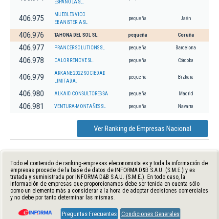
ESPAÑOLA SL.
MUEBLES VICO
406.975
pequeña
Jaén
EBANISTERIA SL
406.976
TAHONA DEL SOL SL.
pequeña
Coruña
406.977
PRANCER SOLUTIONS SL
pequeña
Barcelona
406.978
CALOR RENOVE SL.
pequeña
Córdoba
ARKANE 2022 SOCIEDAD
406.979
pequeña
Bizkaia
LIMITADA.
406.980
ALKAID CONSULTORES SA
pequeña
Madrid
406.981
VENTURA-MONTAÑES SL
pequeña
Navarra
Ver Ranking de Empresas Nacional
Todo el contenido de ranking-empresas.eleconomista.es y toda la información de
empresas procede de la base de datos de INFORMA D&B S.A.U. (S.M.E.) y es
tratada y suministrada por INFORMA D&B S.A.U. (S.M.E.). En todo caso, la
información de empresas que proporcionamos debe ser tenida en cuenta sólo
como un elemento más a considerar a la hora de adoptar decisiones comerciales
y no debe por tanto determinar las mismas.
Preguntas Frecuentes
Condiciones Generales