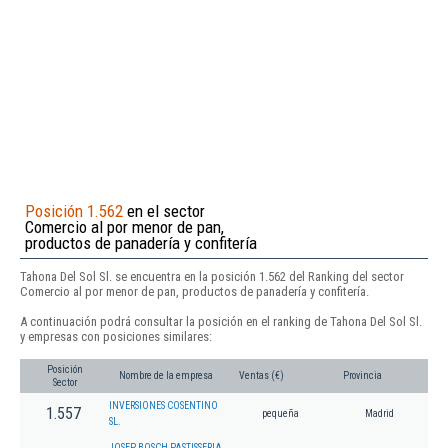
Posición 1.562
en el sector
Comercio al por menor de pan,
productos de panadería y confitería
Tahona Del Sol Sl. se encuentra en la posición 1.562 del Ranking del sector
Comercio al por menor de pan, productos de panadería y confitería.
A continuación podrá consultar la posición en el ranking de Tahona Del Sol Sl.
y empresas con posiciones similares:
Posición
Nombre de la empresa
Ventas (€)
Provincia
Sector
INVERSIONES COSENTINO
1.557
pequeña
Madrid
SL.
JOSEP BOSCH PASTISSERIA