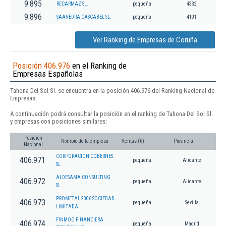
9.895
RECARMAZ SL.
pequeña
4332
9.896
SAAVEDRA CASCABEL SL.
pequeña
4101
Ver Ranking de Empresas de Coruña
Posición 406.976
en el Ranking de
Empresas Españolas
Tahona Del Sol Sl. se encuentra en la posición 406.976 del Ranking Nacional de
Empresas.
A continuación podrá consultar la posición en el ranking de Tahona Del Sol Sl.
y empresas con posiciones similares:
Posición
Nombre de la empresa
Ventas (€)
Provincia
Nacional
CORPORACION COBERNES
406.971
pequeña
Alicante
SL
ALDESAMA CONSULTING
406.972
pequeña
Alicante
SL.
PROMETAL 2006 SOCIEDAD
406.973
pequeña
Sevilla
LIMITADA.
FINMOO FINANCIERA
406.974
pequeña
Madrid