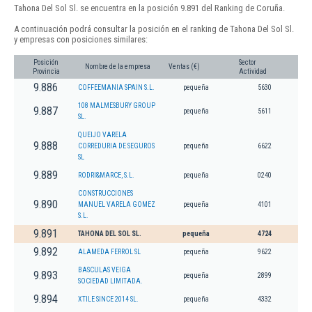
Tahona Del Sol Sl. se encuentra en la posición 9.891 del Ranking de Coruña.
A continuación podrá consultar la posición en el ranking de Tahona Del Sol Sl.
y empresas con posiciones similares:
Posición
Sector
Nombre de la empresa
Ventas (€)
Provincia
Actividad
9.886
COFFEEMANIA SPAIN S.L.
pequeña
5630
108 MALMESBURY GROUP
9.887
pequeña
5611
SL.
QUEIJO VARELA
9.888
CORREDURIA DE SEGUROS
pequeña
6622
SL
9.889
RODRI&MARCE, S.L.
pequeña
0240
CONSTRUCCIONES
9.890
MANUEL VARELA GOMEZ
pequeña
4101
S.L.
9.891
TAHONA DEL SOL SL.
pequeña
4724
9.892
ALAMEDA FERROL SL
pequeña
9622
BASCULAS VEIGA
9.893
pequeña
2899
SOCIEDAD LIMITADA.
9.894
XTILE SINCE 2014 SL.
pequeña
4332