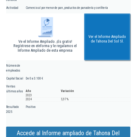
Actividad
Comercio al por menor de pan, productos de panadería y confitería
Ver el Informe Ampliado
de Tahona Del Sol Sl.
Ve el Informe Ampliado. ¡Es gratis!
Regístrese en eInforma y le regalamos el
Informe Ampliado de esta empresa
Número de
empleados
Capital Social
De 0 a 3.100 €
Ventas
Año
Variación
últimos años
2023
2024
5,97 %
Resultado
Positivo
2025
Accede al Informe ampliado de Tahona Del