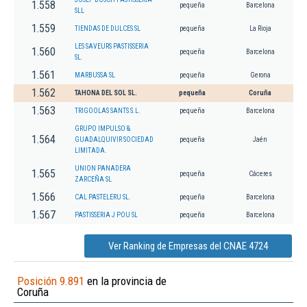
1.558
pequeña
Barcelona
SLL
1.559
TIENDAS DE DULCES SL
pequeña
La Rioja
LES SAVEURS PASTISSERIA
1.560
pequeña
Barcelona
SL.
1.561
MARBUSSA SL
pequeña
Gerona
1.562
TAHONA DEL SOL SL.
pequeña
Coruña
1.563
TRIGOOLAS SANTS S.L.
pequeña
Barcelona
GRUPO IMPULSO &
1.564
GUADALQUIVIR SOCIEDAD
pequeña
Jaén
LIMITADA.
UNION PANADERA
1.565
pequeña
Cáceres
ZARCEÑA SL
1.566
CAL PASTELERU SL.
pequeña
Barcelona
1.567
PASTISSERIA J POU SL
pequeña
Barcelona
Ver Ranking de Empresas del CNAE 4724
Posición 9.891
en la provincia de
Coruña