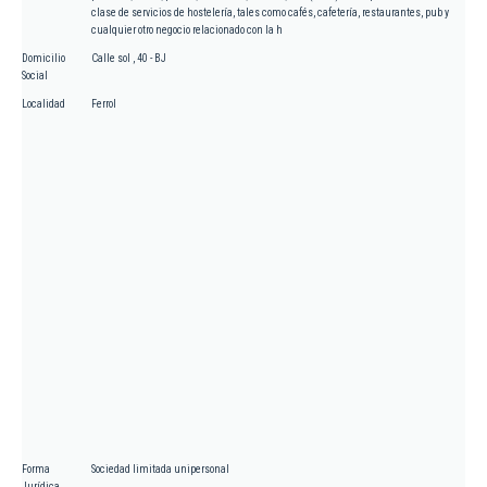
clase de servicios de hostelería, tales como cafés, cafetería, restaurantes, pub y
cualquier otro negocio relacionado con la h
Domicilio
Calle sol , 40 - BJ
Social
Localidad
Ferrol
Forma
Sociedad limitada unipersonal
Jurídica