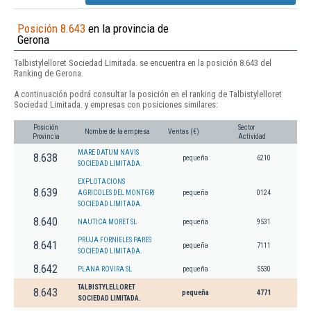
Posición 8.643
en la provincia de
Gerona
Talbistylelloret Sociedad Limitada. se encuentra en la posición 8.643 del
Ranking de Gerona.
A continuación podrá consultar la posición en el ranking de Talbistylelloret
Sociedad Limitada. y empresas con posiciones similares:
Posición
Sector
Nombre de la empresa
Ventas (€)
Provincia
Actividad
MARE DATUM NAVIS
8.638
pequeña
6210
SOCIEDAD LIMITADA.
EXPLOTACIONS
8.639
AGRICOLES DEL MONTGRI
pequeña
0124
SOCIEDAD LIMITADA.
8.640
NAUTICA MORET SL
pequeña
9531
PRUJA FORNIELES PARES
8.641
pequeña
7111
SOCIEDAD LIMITADA.
8.642
PLANA ROVIRA SL
pequeña
5530
TALBISTYLELLORET
8.643
pequeña
4771
SOCIEDAD LIMITADA.