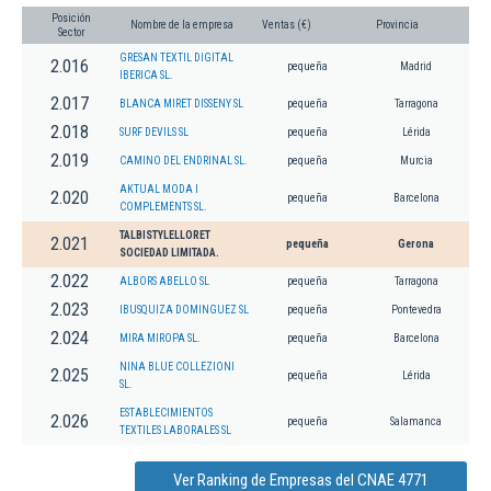
Posición
Nombre de la empresa
Ventas (€)
Provincia
Sector
GRESAN TEXTIL DIGITAL
2.016
pequeña
Madrid
IBERICA SL.
2.017
BLANCA MIRET DISSENY SL
pequeña
Tarragona
2.018
SURF DEVILS SL
pequeña
Lérida
2.019
CAMINO DEL ENDRINAL SL.
pequeña
Murcia
AKTUAL MODA I
2.020
pequeña
Barcelona
COMPLEMENTS SL.
TALBISTYLELLORET
2.021
pequeña
Gerona
SOCIEDAD LIMITADA.
2.022
ALBORS ABELLO SL
pequeña
Tarragona
2.023
IBUSQUIZA DOMINGUEZ SL
pequeña
Pontevedra
2.024
MIRA MIROPA SL.
pequeña
Barcelona
NINA BLUE COLLEZIONI
2.025
pequeña
Lérida
SL.
ESTABLECIMIENTOS
2.026
pequeña
Salamanca
TEXTILES LABORALES SL
Ver Ranking de Empresas del CNAE 4771