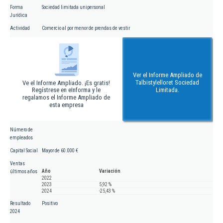
Forma
Sociedad limitada unipersonal
Jurídica
Actividad
Comercio al por menor de prendas de vestir
Ver el Informe Ampliado de
Talbistylelloret Sociedad
Ve el Informe Ampliado. ¡Es gratis!
Regístrese en eInforma y le
Limitada.
regalamos el Informe Ampliado de
esta empresa
Número de
empleados
Capital Social
Mayor de 60.000 €
Ventas
Año
Variación
últimos años
2022
2023
5,92 %
2024
-25,43 %
Resultado
Positivo
2024