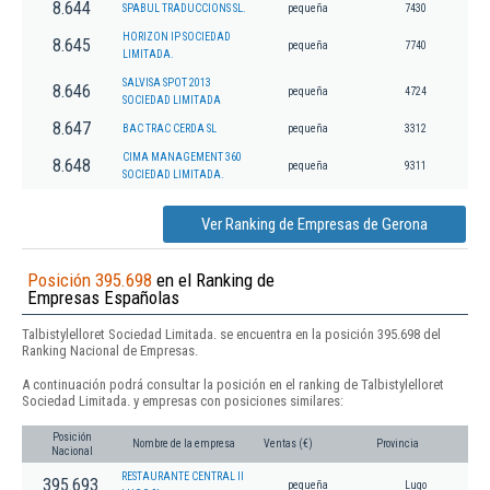
8.644
SPABUL TRADUCCIONS SL.
pequeña
7430
HORIZON IP SOCIEDAD
8.645
pequeña
7740
LIMITADA.
SALVISA SPOT 2013
8.646
pequeña
4724
SOCIEDAD LIMITADA
8.647
BAC TRAC CERDA SL
pequeña
3312
CIMA MANAGEMENT 360
8.648
pequeña
9311
SOCIEDAD LIMITADA.
Ver Ranking de Empresas de Gerona
Posición 395.698
en el Ranking de
Empresas Españolas
Talbistylelloret Sociedad Limitada. se encuentra en la posición 395.698 del
Ranking Nacional de Empresas.
A continuación podrá consultar la posición en el ranking de Talbistylelloret
Sociedad Limitada. y empresas con posiciones similares:
Posición
Nombre de la empresa
Ventas (€)
Provincia
Nacional
RESTAURANTE CENTRAL II
395.693
pequeña
Lugo