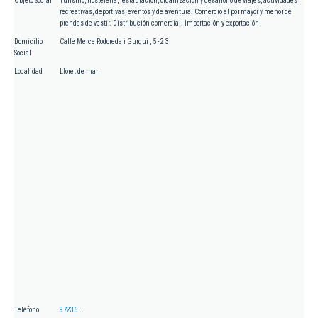
Objeto Social
Turismo, hostelería, restauración, organización y desarrollo de viajes, actividades
recreativas, deportivas, eventos y de aventura. Comercio al por mayor y menor de
prendas de vestir. Distribución comercial. Importación y exportación
Domicilio
Calle Merce Rodoreda i Gurgui , 5 - 2 3
Social
Localidad
Lloret de mar
Teléfono
97236...