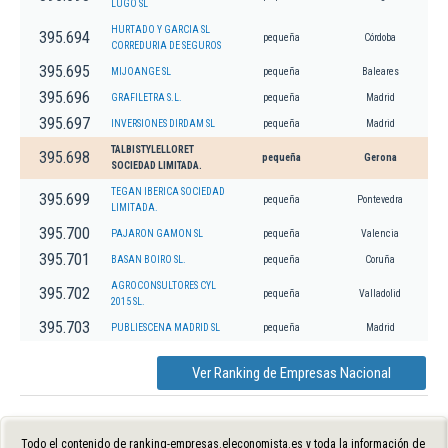
LUGO SL
HURTADO Y GARCIA SL
395.694
pequeña
Córdoba
CORREDURIA DE SEGUROS
395.695
MIJOANGE SL
pequeña
Baleares
395.696
GRAFILETRA S.L.
pequeña
Madrid
395.697
INVERSIONES DIRDAM SL
pequeña
Madrid
TALBISTYLELLORET
395.698
pequeña
Gerona
SOCIEDAD LIMITADA.
TEGAN IBERICA SOCIEDAD
395.699
pequeña
Pontevedra
LIMITADA.
395.700
PAJARON GAMON SL
pequeña
Valencia
395.701
BASAN BOIRO SL.
pequeña
Coruña
AGROCONSULTORES CYL
395.702
pequeña
Valladolid
2015 SL.
395.703
PUBLIESCENA MADRID SL
pequeña
Madrid
Ver Ranking de Empresas Nacional
Todo el contenido de ranking-empresas.eleconomista.es y toda la información de