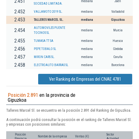
2.451
mediana
Jaén
SOCIEDAD LIMITADA.
2.452
VALLAMOTO 2019 SL.
mediana
Valladolid
2.453
TALLERES MARCEL SL.
mediana
Gipuzkoa
AUTOMOVILES PUENTE
2.454
mediana
Murcia
TOCINOS SL
2.455
TUMASA TT SA
mediana
Huesca
2.456
PEPE TOBALO SL
mediana
Córdoba
2.457
MIRON CARS SL.
mediana
Coruña
2.458
ELECTROAUTO BARRAS SL
mediana
Barcelona
Ver Ranking de Empresas del CNAE 4781
Posición 2.891
en la provincia de
Gipuzkoa
Talleres Marcel Sl. se encuentra en la posición 2.891 del Ranking de Gipuzkoa.
A continuación podrá consultar la posición en el ranking de Talleres Marcel Sl.
y empresas con posiciones similares:
Posición
Sector
Nombre de la empresa
Ventas (€)
Provincia
Actividad