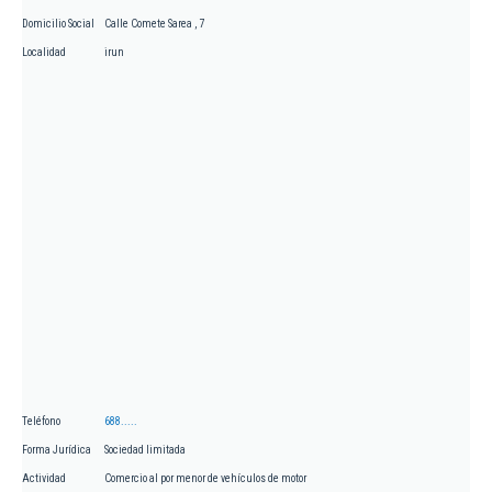
Domicilio Social
Calle Comete Sarea , 7
Localidad
irun
Teléfono
688.....
Forma Jurídica
Sociedad limitada
Actividad
Comercio al por menor de vehículos de motor