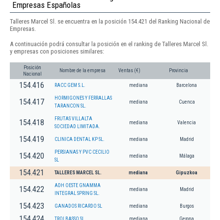
Empresas Españolas
Talleres Marcel Sl. se encuentra en la posición 154.421 del Ranking Nacional de
Empresas.
A continuación podrá consultar la posición en el ranking de Talleres Marcel Sl.
y empresas con posiciones similares:
Posición
Nombre de la empresa
Ventas (€)
Provincia
Nacional
154.416
RACC GEM S.L.
mediana
Barcelona
HORMIGONES Y FERRALLAS
154.417
mediana
Cuenca
TARANCON SL.
FRUTAS VILLALTA
154.418
mediana
Valencia
SOCIEDAD LIMITADA.
154.419
CLINICA DENTAL KP SL.
mediana
Madrid
PERSIANAS Y PVC CECILIO
154.420
mediana
Málaga
SL
154.421
TALLERES MARCEL SL.
mediana
Gipuzkoa
ADH OESTE GNAMMA
154.422
mediana
Madrid
INTEGRAL SPRING SL.
154.423
GANADOS RICARDO SL
mediana
Burgos
154.424
TROI BASSO SL
mediana
Gerona