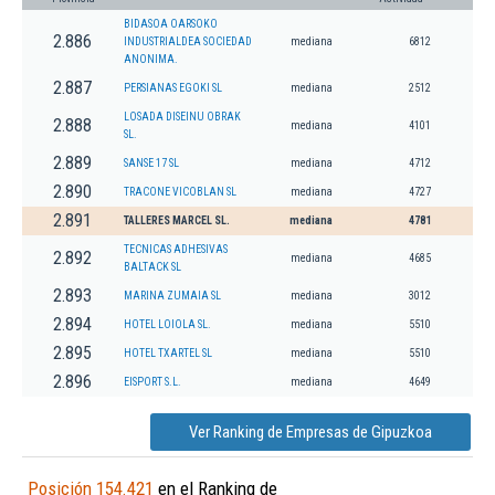
BIDASOA OARSOKO
2.886
INDUSTRIALDEA SOCIEDAD
mediana
6812
ANONIMA.
2.887
PERSIANAS EGOKI SL
mediana
2512
LOSADA DISEINU OBRAK
2.888
mediana
4101
SL.
2.889
SANSE 17 SL
mediana
4712
2.890
TRACONE VICOBLAN SL
mediana
4727
2.891
TALLERES MARCEL SL.
mediana
4781
TECNICAS ADHESIVAS
2.892
mediana
4685
BALTACK SL
2.893
MARINA ZUMAIA SL
mediana
3012
2.894
HOTEL LOIOLA SL.
mediana
5510
2.895
HOTEL TXARTEL SL
mediana
5510
2.896
EISPORT S.L.
mediana
4649
Ver Ranking de Empresas de Gipuzkoa
Posición 154.421
en el Ranking de