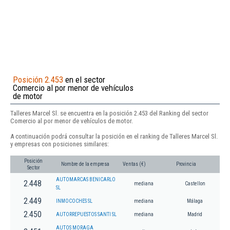
Posición 2.453
en el sector
Comercio al por menor de vehículos
de motor
Talleres Marcel Sl. se encuentra en la posición 2.453 del Ranking del sector
Comercio al por menor de vehículos de motor.
A continuación podrá consultar la posición en el ranking de Talleres Marcel Sl.
y empresas con posiciones similares:
Posición
Nombre de la empresa
Ventas (€)
Provincia
Sector
AUTOMARCAS BENICARLO
2.448
mediana
Castellon
SL
2.449
INMOCOCHES SL
mediana
Málaga
2.450
AUTORREPUESTOS SANTI SL
mediana
Madrid
AUTOS MORAGA