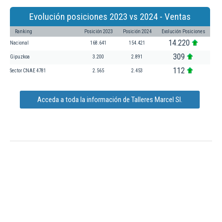
Evolución posiciones 2023 vs 2024 - Ventas
Ranking
Posición 2023
Posición 2024
Evolución Posiciones
14.220
Nacional
168.641
154.421
309
Gipuzkoa
3.200
2.891
112
Sector CNAE 4781
2.565
2.453
Acceda a toda la información de Talleres Marcel Sl.