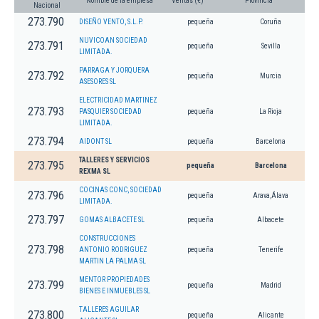
Nombre de la empresa
Ventas (€)
Provincia
Nacional
273.790
DISEÑO VENTO, S.L.P.
pequeña
Coruña
NUVICOAN SOCIEDAD
273.791
pequeña
Sevilla
LIMITADA.
PARRAGA Y JORQUERA
273.792
pequeña
Murcia
ASESORES SL
ELECTRICIDAD MARTINEZ
273.793
PASQUIER SOCIEDAD
pequeña
La Rioja
LIMITADA.
273.794
AIDONT SL
pequeña
Barcelona
TALLERES Y SERVICIOS
273.795
pequeña
Barcelona
REXMA SL
COCINAS CONC, SOCIEDAD
273.796
pequeña
Arava,Álava
LIMITADA.
273.797
GOMAS ALBACETE SL
pequeña
Albacete
CONSTRUCCIONES
273.798
ANTONIO RODRIGUEZ
pequeña
Tenerife
MARTIN LA PALMA SL
MENTOR PROPIEDADES
273.799
pequeña
Madrid
BIENES E INMUEBLES SL
TALLERES AGUILAR
273.800
pequeña
Alicante