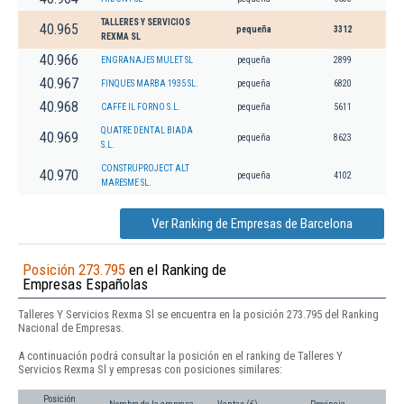
TALLERES Y SERVICIOS
40.965
pequeña
3312
REXMA SL
40.966
ENGRANAJES MULET SL
pequeña
2899
40.967
FINQUES MARBA 1935 SL.
pequeña
6820
40.968
CAFFE IL FORNO S.L.
pequeña
5611
QUATRE DENTAL BIADA
40.969
pequeña
8623
S.L.
CONSTRUPROJECT ALT
40.970
pequeña
4102
MARESME SL.
Ver Ranking de Empresas de Barcelona
Posición 273.795
en el Ranking de
Empresas Españolas
Talleres Y Servicios Rexma Sl se encuentra en la posición 273.795 del Ranking
Nacional de Empresas.
A continuación podrá consultar la posición en el ranking de Talleres Y
Servicios Rexma Sl y empresas con posiciones similares:
Posición