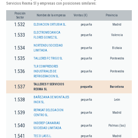
Servicios Rexma Sl y empresas con posiciones similares:
Posición
Nombre de la empresa
Ventas (€)
Provincia
Sector
1.532
ELEVACION ORTUBIA SL.
pequeña
Madrid
ELECTROMECANICA
1.533
pequeña
Valencia
FLORES GOMEZ SL.
NORTENDU SOCIEDAD
1.534
pequeña
Bizkaia
LIMITADA.
1.535
TALLERES FC TRIGO SL
pequeña
Pontevedra
TLR COMPRESORES
1.536
INDUSTRIALES DE
pequeña
Pontevedra
REFRIGERACION SL.
TALLERES Y SERVICIOS
1.537
pequeña
Barcelona
REXMA SL
BAÑEZANA DE MONTAJES
1.538
pequeña
León
INOX SL.
REPASAT DELEGACION
1.539
pequeña
Madrid
CENTRO SL.
INDEREP CANARIAS
1.540
pequeña
Palmas (las)
SOCIEDAD LIMITADA.
1.541
TEC D LAS S.L.
pequeña
Madrid