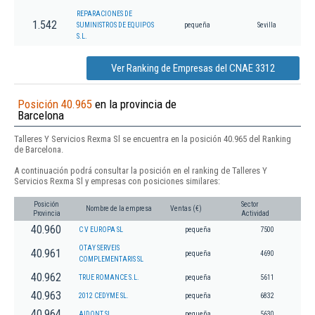
REPARACIONES DE
1.542
SUMINISTROS DE EQUIPOS
pequeña
Sevilla
S.L.
Ver Ranking de Empresas del CNAE 3312
Posición 40.965
en la provincia de
Barcelona
Talleres Y Servicios Rexma Sl se encuentra en la posición 40.965 del Ranking
de Barcelona.
A continuación podrá consultar la posición en el ranking de Talleres Y
Servicios Rexma Sl y empresas con posiciones similares:
Posición
Sector
Nombre de la empresa
Ventas (€)
Provincia
Actividad
40.960
C V EUROPA SL
pequeña
7500
OTAY SERVEIS
40.961
pequeña
4690
COMPLEMENTARIS SL
40.962
TRUE ROMANCE S.L.
pequeña
5611
40.963
2012 CEDYME SL.
pequeña
6832
40.964
AIDONT SL
pequeña
5630