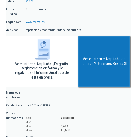
Teléfono
93575...
Forma
Sociedad limitada
Jurídica
Página Web
www.rexma.es
Actividad
reparación y mantenimiento de maquinaria
Ver el Informe Ampliado de
Talleres Y Servicios Rexma Sl
Ve el Informe Ampliado. ¡Es gratis!
Regístrese en eInforma y le
regalamos el Informe Ampliado de
esta empresa
Número de
empleados
Capital Social
De 3.100 a 60.000 €
Ventas
Año
Variación
últimos años
2022
2023
5,47 %
2024
15,92 %