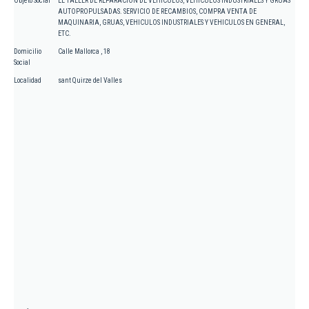
Objeto Social
EL TALLER DE REPARACION DE VEHICULOS, VEHICULOS INDUSTRIALES Y GRUAS
AUTOPROPULSADAS. SERVICIO DE RECAMBIOS, COMPRA VENTA DE
MAQUINARIA, GRUAS, VEHICULOS INDUSTRIALES Y VEHICULOS EN GENERAL,
ETC.
Domicilio
Calle Mallorca , 18
Social
Localidad
sant Quirze del Valles