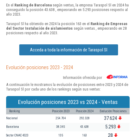
En el
Ranking de Barcelona
según ventas, la empresa Taraspol Sl en 2024 ha
conseguido la posición 43.638 , empeorando en 5.293 posiciones respecto al
año 2023.
Taraspol Sl ha obtenido en 2024 la posición 163 en el
Ranking de Empresas
del Sector Instalación de aislamientos
según ventas , empeorando en 28
posiciones respecto al año 2023.
Acceda a toda la información de Taraspol Sl
Evolución posiciones 2023 - 2024
Información ofrecida por
A continuación le mostramos la evolución de posiciones entre 2023 y 2024 de
Taraspol Sl por cada uno de los rankings según sus ventas:
Evolución posiciones 2023 vs 2024 - Ventas
Ranking
Posición 2023
Posición 2024
Evolución Posiciones
37.624
Nacional
254.704
292.328
5.293
Barcelona
38.345
43.638
28
Sector CNAE 4323
135
163