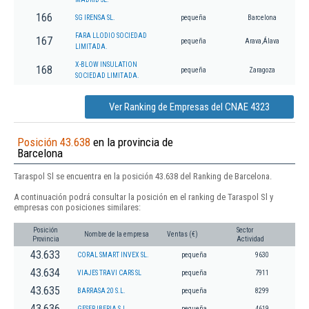
166
SG IRENSA SL.
pequeña
Barcelona
FARA LLODIO SOCIEDAD
167
pequeña
Arava,Álava
LIMITADA.
X-BLOW INSULATION
168
pequeña
Zaragoza
SOCIEDAD LIMITADA.
Ver Ranking de Empresas del CNAE 4323
Posición 43.638
en la provincia de
Barcelona
Taraspol Sl se encuentra en la posición 43.638 del Ranking de Barcelona.
A continuación podrá consultar la posición en el ranking de Taraspol Sl y
empresas con posiciones similares:
Posición
Sector
Nombre de la empresa
Ventas (€)
Provincia
Actividad
43.633
CORAL SMART INVEX SL.
pequeña
9630
43.634
VIAJES TRAVI CARS SL
pequeña
7911
43.635
BARRASA 20 S.L.
pequeña
8299
43.636
GESER IBERIA S.L.
pequeña
4619