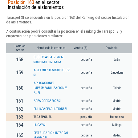
Posición 163
en el sector
Instalación de aislamientos
Taraspol Sl se encuentra en la posición 163 del Ranking del sector Instalación
de aislamientos.
A continuación podrá consultar la posición en el ranking de Taraspol Sl y
empresas con posiciones similares:
Posición
Nombre de la empresa
Ventas (€)
Provincia
Sector
CUBIERTAS SAEZ-RIVAS
158
pequeña
Jaén
SOCIEDAD LIMITADA.
AISLAMIENTOS RODRIGUEZ
159
pequeña
Barcelona
SL
APLICACIONES
160
IMPERMEABILIZACIONES
pequeña
Toledo
AJ SL.
161
AREA OFFICE 2007 SL
pequeña
Madrid
162
FULLSPACE SOLUTIONS SL.
pequeña
Madrid
163
TARASPOL SL
pequeña
Barcelona
164
LUCAY SL
pequeña
Málaga
RESTAURACION INTEGRAL
165
pequeña
Madrid
MADRID SL.