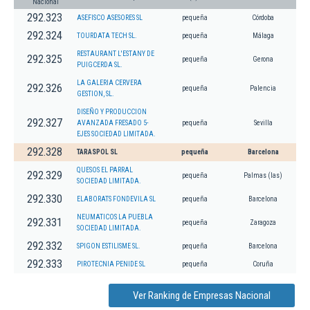
Nacional
292.323
ASEFISCO ASESORES SL
pequeña
Córdoba
292.324
TOURDATA TECH SL.
pequeña
Málaga
RESTAURANT L'ESTANY DE
292.325
pequeña
Gerona
PUIGCERDA SL.
LA GALERIA CERVERA
292.326
pequeña
Palencia
GESTION, SL.
DISEÑO Y PRODUCCION
292.327
AVANZADA FRESADO 5-
pequeña
Sevilla
EJES SOCIEDAD LIMITADA.
292.328
TARASPOL SL
pequeña
Barcelona
QUESOS EL PARRAL
292.329
pequeña
Palmas (las)
SOCIEDAD LIMITADA.
292.330
ELABORATS FONDEVILA SL
pequeña
Barcelona
NEUMATICOS LA PUEBLA
292.331
pequeña
Zaragoza
SOCIEDAD LIMITADA.
292.332
SPIGON ESTILISME SL.
pequeña
Barcelona
292.333
PIROTECNIA PENIDE SL
pequeña
Coruña
Ver Ranking de Empresas Nacional