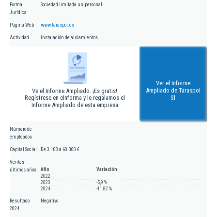
Forma
Sociedad limitada unipersonal
Jurídica
Página Web
www.taraspol.es
Actividad
Instalación de aislamientos
Ver el Informe
Ampliado de Taraspol
Ve el Informe Ampliado. ¡Es gratis!
Regístrese en eInforma y le regalamos el
Sl
Informe Ampliado de esta empresa
Número de
empleados
Capital Social
De 3.100 a 60.000 €
Ventas
Año
Variación
últimos años
2022
2023
-5,9 %
2024
-11,82 %
Resultado
Negativo
2024