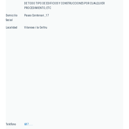
DE TODO TIPO DE EDIFICIOS Y CONSTRUCCIONES POR CUALQUIER
PROCEDIMIENTO; ETC
Domicilio
Paseo Centenari , 17
Social
Localidad
Vilanova i la Geltru
Teléfono
687.....