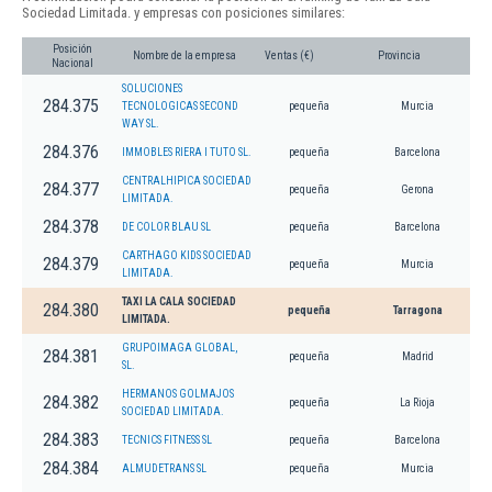
Sociedad Limitada. y empresas con posiciones similares:
Posición
Nombre de la empresa
Ventas (€)
Provincia
Nacional
SOLUCIONES
284.375
TECNOLOGICAS SECOND
pequeña
Murcia
WAY SL.
284.376
IMMOBLES RIERA I TUTO SL.
pequeña
Barcelona
CENTRALHIPICA SOCIEDAD
284.377
pequeña
Gerona
LIMITADA.
284.378
DE COLOR BLAU SL
pequeña
Barcelona
CARTHAGO KIDS SOCIEDAD
284.379
pequeña
Murcia
LIMITADA.
TAXI LA CALA SOCIEDAD
284.380
pequeña
Tarragona
LIMITADA.
GRUPOIMAGA GLOBAL,
284.381
pequeña
Madrid
SL.
HERMANOS GOLMAJOS
284.382
pequeña
La Rioja
SOCIEDAD LIMITADA.
284.383
TECNICS FITNESS SL
pequeña
Barcelona
284.384
ALMUDETRANS SL
pequeña
Murcia