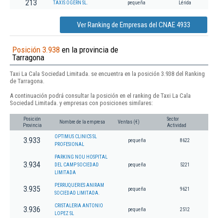
213
TAXIS OGERN SL.
pequeña
Lérida
Ver Ranking de Empresas del CNAE 4933
Posición 3.938
en la provincia de
Tarragona
Taxi La Cala Sociedad Limitada. se encuentra en la posición 3.938 del Ranking
de Tarragona.
A continuación podrá consultar la posición en el ranking de Taxi La Cala
Sociedad Limitada. y empresas con posiciones similares:
Posición
Sector
Nombre de la empresa
Ventas (€)
Provincia
Actividad
OPTIMUS CLINICS SL
3.933
pequeña
8622
PROFESIONAL
PARKING NOU HOSPITAL
3.934
DEL CAMP SOCIEDAD
pequeña
5221
LIMITADA
PERRUQUERIES ANIRAM
3.935
pequeña
9621
SOCIEDAD LIMITADA.
CRISTALERIA ANTONIO
3.936
pequeña
2512
LOPEZ SL