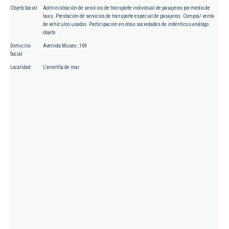
Objeto Social
Administración de servicios de transporte individual de pasajeros por medio de
taxis. Prestación de servicios de transporte especial de pasajeros. Compra/ venta
de vehículos usados. Participación en otras sociedades de indéntico o análogo
objeto
Domicilio
Avenida Museo , 169
Social
Localidad
L'ametlla de mar