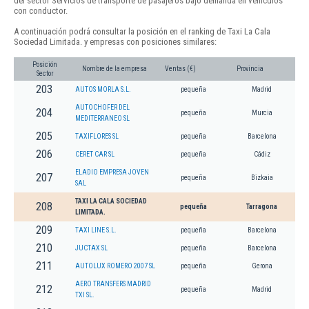
del sector Servicios de transporte de pasajeros bajo demanda en vehículos
con conductor.
A continuación podrá consultar la posición en el ranking de Taxi La Cala
Sociedad Limitada. y empresas con posiciones similares:
Posición
Nombre de la empresa
Ventas (€)
Provincia
Sector
203
AUTOS MORLA S.L.
pequeña
Madrid
AUTOCHOFER DEL
204
pequeña
Murcia
MEDITERRANEO SL
205
TAXIFLORES SL
pequeña
Barcelona
206
CERET CAR SL
pequeña
Cádiz
ELADIO EMPRESA JOVEN
207
pequeña
Bizkaia
SAL
TAXI LA CALA SOCIEDAD
208
pequeña
Tarragona
LIMITADA.
209
TAXI LINE S.L.
pequeña
Barcelona
210
JUCTAX SL
pequeña
Barcelona
211
AUTOLUX ROMERO 2007 SL
pequeña
Gerona
AERO TRANSFERS MADRID
212
pequeña
Madrid
TXI SL.