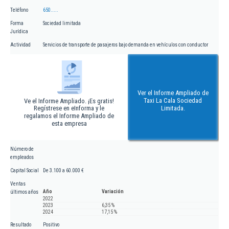
Teléfono
650.....
Forma
Sociedad limitada
Jurídica
Actividad
Servicios de transporte de pasajeros bajo demanda en vehículos con conductor
Ver el Informe Ampliado de
Taxi La Cala Sociedad
Ve el Informe Ampliado. ¡Es gratis!
Regístrese en eInforma y le
Limitada.
regalamos el Informe Ampliado de
esta empresa
Número de
empleados
Capital Social
De 3.100 a 60.000 €
Ventas
Año
Variación
últimos años
2022
2023
6,35 %
2024
17,15 %
Resultado
Positivo