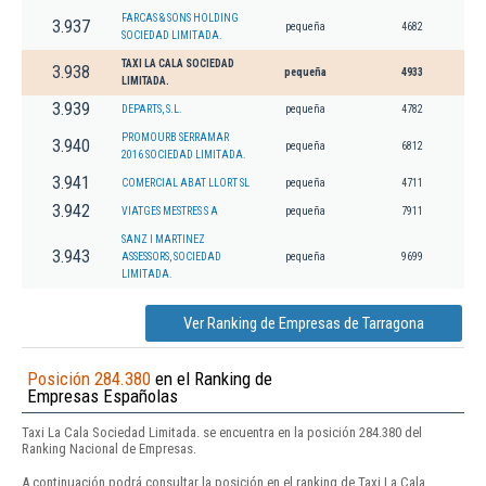
FARCAS & SONS HOLDING
3.937
pequeña
4682
SOCIEDAD LIMITADA.
TAXI LA CALA SOCIEDAD
3.938
pequeña
4933
LIMITADA.
3.939
DEPARTS, S.L.
pequeña
4782
PROMOURB SERRAMAR
3.940
pequeña
6812
2016 SOCIEDAD LIMITADA.
3.941
COMERCIAL ABAT LLORT SL
pequeña
4711
3.942
VIATGES MESTRES S A
pequeña
7911
SANZ I MARTINEZ
3.943
ASSESSORS, SOCIEDAD
pequeña
9699
LIMITADA.
Ver Ranking de Empresas de Tarragona
Posición 284.380
en el Ranking de
Empresas Españolas
Taxi La Cala Sociedad Limitada. se encuentra en la posición 284.380 del
Ranking Nacional de Empresas.
A continuación podrá consultar la posición en el ranking de Taxi La Cala