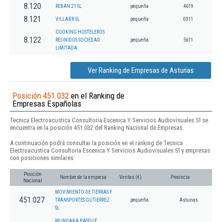
8.120
REBAN 21 SL
pequeña
4619
8.121
VILLAR 8 SL
pequeña
0311
COOKING HOSTELEROS
8.122
REUNIDOS SOCIEDAD
pequeña
5611
LIMITADA.
Ver Ranking de Empresas de Asturias
Posición 451.032
en el Ranking de
Empresas Españolas
Tecnica Electroacustica Consultoria Escenica Y Servicios Audiovisuales Sl se
encuentra en la posición 451.032 del Ranking Nacional de Empresas.
A continuación podrá consultar la posición en el ranking de Tecnica
Electroacustica Consultoria Escenica Y Servicios Audiovisuales Sl y empresas
con posiciones similares:
Posición
Nombre de la empresa
Ventas (€)
Provincia
Nacional
MOVIMIENTO DE TIERRAS Y
451.027
TRANSPORTES GUTIERREZ
pequeña
Asturias
SL
MUNDAKA BASQUE