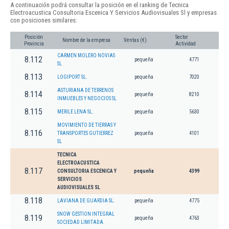
A continuación podrá consultar la posición en el ranking de Tecnica
Electroacustica Consultoria Escenica Y Servicios Audiovisuales Sl y empresas
con posiciones similares:
Posición
Sector
Nombre de la empresa
Ventas (€)
Provincia
Actividad
CARMEN MOLERO NOVIAS
8.112
pequeña
4771
SL
8.113
LOGIPORT SL.
pequeña
7020
ASTURIANA DE TERRENOS
8.114
pequeña
8210
INMUEBLES Y NEGOCIOS SL
8.115
MERILE LENA SL.
pequeña
5630
MOVIMIENTO DE TIERRAS Y
8.116
TRANSPORTES GUTIERREZ
pequeña
4101
SL
TECNICA
ELECTROACUSTICA
8.117
CONSULTORIA ESCENICA Y
pequeña
4399
SERVICIOS
AUDIOVISUALES SL
8.118
LAVIANA DE GUARDIA SL.
pequeña
4775
SNOW GESTION INTEGRAL
8.119
pequeña
4763
SOCIEDAD LIMITADA.