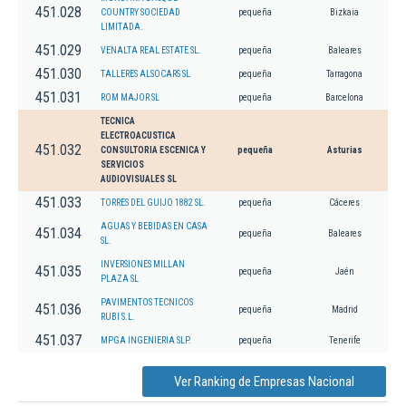
451.028
COUNTRY SOCIEDAD
pequeña
Bizkaia
LIMITADA.
451.029
VENALTA REAL ESTATE SL.
pequeña
Baleares
451.030
TALLERES ALSOCARS SL
pequeña
Tarragona
451.031
ROM MAJOR SL
pequeña
Barcelona
TECNICA
ELECTROACUSTICA
451.032
CONSULTORIA ESCENICA Y
pequeña
Asturias
SERVICIOS
AUDIOVISUALES SL
451.033
TORRES DEL GUIJO 1882 SL.
pequeña
Cáceres
AGUAS Y BEBIDAS EN CASA
451.034
pequeña
Baleares
SL.
INVERSIONES MILLAN
451.035
pequeña
Jaén
PLAZA SL
PAVIMENTOS TECNICOS
451.036
pequeña
Madrid
RUBI S.L.
451.037
MPGA INGENIERIA SLP.
pequeña
Tenerife
Ver Ranking de Empresas Nacional