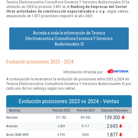
Tecnica Electroacustica Consultoria Escenica Y Servicios Audiovisuales Sl ha
obtenido en 2024 la posición 5.851 en el
Ranking de Empresas del Sector
Otras actividades de construcción especializada n.c.o.p.
según ventas ,
empeorando en 1.877 posiciones respecto al año 2023.
Acceda a toda la información de Tecnica
Electroacustica Consultoria Escenica Y Servicios
Audiovisuales Sl
Evolución posiciones 2023 - 2024
Información ofrecida por
A continuación le mostramos la evolución de posiciones entre 2023 y 2024 de
Tecnica Electroacustica Consultoria Escenica Y Servicios Audiovisuales Sl por
cada uno de los rankings según sus ventas:
Evolución posiciones 2023 vs 2024 - Ventas
Ranking
Posición 2023
Posición 2024
Evolución Posiciones
139.300
Nacional
311.732
451.032
2.693
Asturias
5.424
8.117
1.877
Sector CNAE 4399
3.974
5.851