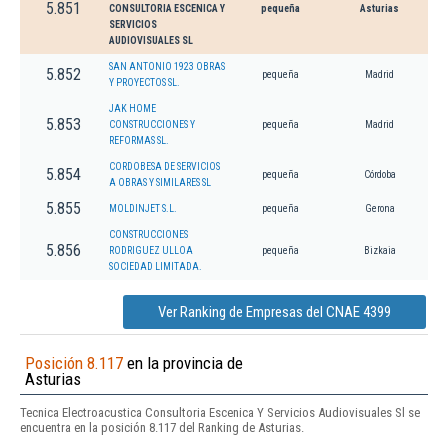
5.851
CONSULTORIA ESCENICA Y
pequeña
Asturias
SERVICIOS
AUDIOVISUALES SL
SAN ANTONIO 1923 OBRAS
5.852
pequeña
Madrid
Y PROYECTOS SL.
JAK HOME
5.853
CONSTRUCCIONES Y
pequeña
Madrid
REFORMAS SL.
CORDOBESA DE SERVICIOS
5.854
pequeña
Córdoba
A OBRAS Y SIMILARES SL
5.855
MOLDINJET S.L.
pequeña
Gerona
CONSTRUCCIONES
5.856
RODRIGUEZ ULLOA
pequeña
Bizkaia
SOCIEDAD LIMITADA.
Ver Ranking de Empresas del CNAE 4399
Posición 8.117
en la provincia de
Asturias
Tecnica Electroacustica Consultoria Escenica Y Servicios Audiovisuales Sl se
encuentra en la posición 8.117 del Ranking de Asturias.