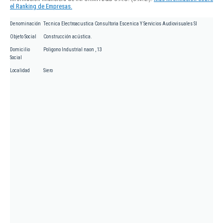
el Ranking de Empresas.
Denominación
Tecnica Electroacustica Consultoria Escenica Y Servicios Audiovisuales Sl
Objeto Social
Construcción acústica.
Domicilio
Poligono Industrial naon , 13
Social
Localidad
Siero