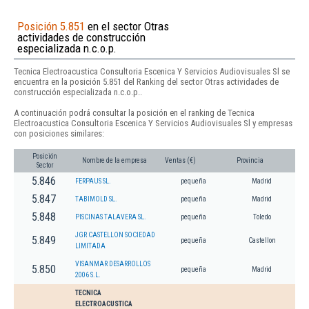
Posición 5.851
en el sector Otras
actividades de construcción
especializada n.c.o.p.
Tecnica Electroacustica Consultoria Escenica Y Servicios Audiovisuales Sl se
encuentra en la posición 5.851 del Ranking del sector Otras actividades de
construcción especializada n.c.o.p..
A continuación podrá consultar la posición en el ranking de Tecnica
Electroacustica Consultoria Escenica Y Servicios Audiovisuales Sl y empresas
con posiciones similares:
Posición
Nombre de la empresa
Ventas (€)
Provincia
Sector
5.846
FERPAUS SL.
pequeña
Madrid
5.847
TABIMOLD SL.
pequeña
Madrid
5.848
PISCINAS TALAVERA SL.
pequeña
Toledo
JGR CASTELLON SOCIEDAD
5.849
pequeña
Castellon
LIMITADA
VISANMAR DESARROLLOS
5.850
pequeña
Madrid
2006 S.L.
TECNICA
ELECTROACUSTICA