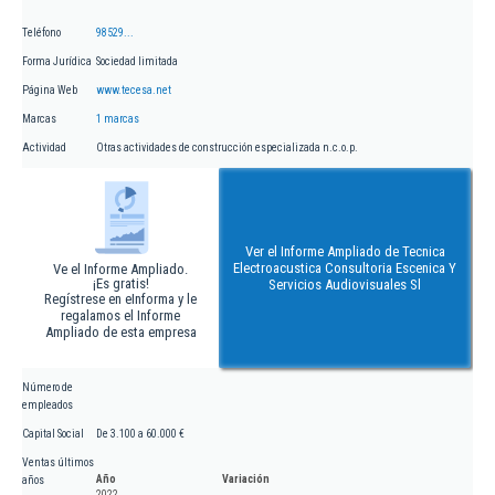
Teléfono
98529...
Forma Jurídica
Sociedad limitada
Página Web
www.tecesa.net
Marcas
1 marcas
Actividad
Otras actividades de construcción especializada n.c.o.p.
Ver el Informe Ampliado de Tecnica
Electroacustica Consultoria Escenica Y
Ve el Informe Ampliado.
¡Es gratis!
Servicios Audiovisuales Sl
Regístrese en eInforma y le
regalamos el Informe
Ampliado de esta empresa
Número de
empleados
Capital Social
De 3.100 a 60.000 €
Ventas últimos
Año
Variación
años
2022