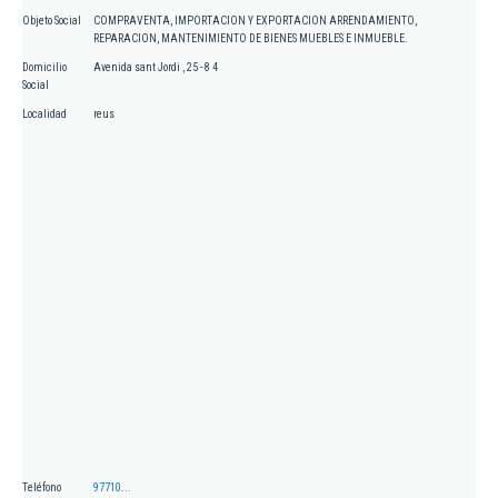
Objeto Social
COMPRAVENTA, IMPORTACION Y EXPORTACION ARRENDAMIENTO,
REPARACION, MANTENIMIENTO DE BIENES MUEBLES E INMUEBLE.
Domicilio
Avenida sant Jordi , 25 - 8 4
Social
Localidad
reus
Teléfono
97710...