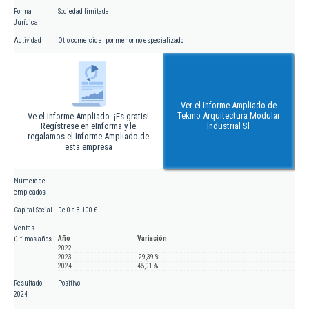
Forma
Sociedad limitada
Jurídica
Actividad
Otro comercio al por menor no especializado
Ver el Informe Ampliado de
Tekmo Arquitectura Modular
Ve el Informe Ampliado. ¡Es gratis!
Regístrese en eInforma y le
Industrial Sl
regalamos el Informe Ampliado de
esta empresa
Número de
empleados
Capital Social
De 0 a 3.100 €
Ventas
Año
Variación
últimos años
2022
2023
-29,39 %
2024
45,01 %
Resultado
Positivo
2024