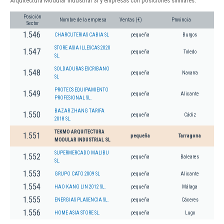
Arquitectura Modular Industrial Sl y empresas con posiciones similares:
Posición
Nombre de la empresa
Ventas (€)
Provincia
Sector
1.546
CHARCUTERIAS CABIA SL
pequeña
Burgos
STORE ASIA ILLESCAS 2020
1.547
pequeña
Toledo
SL.
SOLDADURAS ESCRIBANO
1.548
pequeña
Navarra
SL
PROTECS EQUIPAMIENTO
1.549
pequeña
Alicante
PROFESIONAL SL.
BAZAR ZHANG TARIFA
1.550
pequeña
Cádiz
2018 SL.
TEKMO ARQUITECTURA
1.551
pequeña
Tarragona
MODULAR INDUSTRIAL SL
SUPERMERCADO MALIBU
1.552
pequeña
Baleares
SL.
1.553
GRUPO CATO 2009 SL
pequeña
Alicante
1.554
HAO KANG LIN 2012 SL.
pequeña
Málaga
1.555
ENERGIAS PLASENCIA SL.
pequeña
Cáceres
1.556
HOME ASIA STORE SL.
pequeña
Lugo