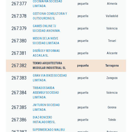
COCIMAFRA SOCIEDAD
267.377
pequeña
Almería
LIMITADA.
GESTIONA CONSULTORIA Y
267.378
pequeña
Valladolid
OUTSOURCING SL
GAMES ONLINE 7J
267.379
pequeña
Valencia
SOCIEDAD ANONIMA.
MESON DE LA NIEVE
267.380
pequeña
Teruel
SOCIEDAD LIMITADA
DISEÑOS Y REFORMAS
267.381
pequeña
Alicante
ADZAILA SL.
TEKMO ARQUITECTURA
267.382
pequeña
Tarragona
MODULAR INDUSTRIAL SL
GRAN VIA BIKES SOCIEDAD
267.383
pequeña
Zaragoza
LIMITADA.
TRIBADOS SARDA
267.384
ASSEMBLY SOCIEDAD
pequeña
Valencia
LIMITADA.
JM TURON SOCIEDAD
267.385
pequeña
Gerona
LIMITADA.
DIAZ-RONCERO
267.386
pequeña
Toledo
INSTALADORES SL.
SUPERMERCADO MALIBU