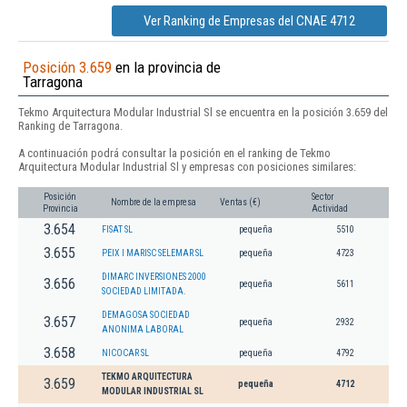
Ver Ranking de Empresas del CNAE 4712
Posición 3.659
en la provincia de
Tarragona
Tekmo Arquitectura Modular Industrial Sl se encuentra en la posición 3.659 del
Ranking de Tarragona.
A continuación podrá consultar la posición en el ranking de Tekmo
Arquitectura Modular Industrial Sl y empresas con posiciones similares:
Posición
Sector
Nombre de la empresa
Ventas (€)
Provincia
Actividad
3.654
FISAT SL
pequeña
5510
3.655
PEIX I MARISC SELEMAR SL
pequeña
4723
DIMARC INVERSIONES 2000
3.656
pequeña
5611
SOCIEDAD LIMITADA.
DEMAGOSA SOCIEDAD
3.657
pequeña
2932
ANONIMA LABORAL
3.658
NICOCAR SL
pequeña
4792
TEKMO ARQUITECTURA
3.659
pequeña
4712
MODULAR INDUSTRIAL SL