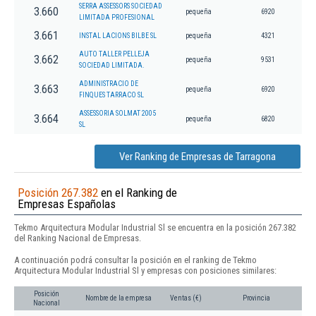
SERRA ASSESSORS SOCIEDAD
3.660
pequeña
6920
LIMITADA PROFESIONAL
3.661
INSTAL LACIONS BILBE SL
pequeña
4321
AUTO TALLER PELLEJA
3.662
pequeña
9531
SOCIEDAD LIMITADA.
ADMINISTRACIO DE
3.663
pequeña
6920
FINQUES TARRACO SL
ASSESSORIA SOLMAT 2005
3.664
pequeña
6820
SL
Ver Ranking de Empresas de Tarragona
Posición 267.382
en el Ranking de
Empresas Españolas
Tekmo Arquitectura Modular Industrial Sl se encuentra en la posición 267.382
del Ranking Nacional de Empresas.
A continuación podrá consultar la posición en el ranking de Tekmo
Arquitectura Modular Industrial Sl y empresas con posiciones similares:
Posición
Nombre de la empresa
Ventas (€)
Provincia
Nacional