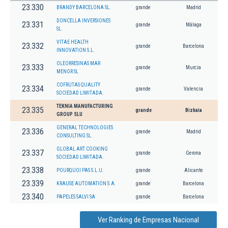
23.330
BRANDY BARCELONA SL.
grande
Madrid
DONCELLA INVERSIONES
23.331
grande
Málaga
SL.
VITAE HEALTH
23.332
grande
Barcelona
INNOVATION S.L.
OLEORRESINAS MAR
23.333
grande
Murcia
MENOR SL
COFRUTAS QUALITY
23.334
grande
Valencia
SOCIEDAD LIMITADA.
TEKNIA MANUFACTURING
23.335
grande
Bizkaia
GROUP SLU
GENERAL TECHNOLOGIES
23.336
grande
Madrid
CONSULTING SL.
GLOBAL ART COOKING
23.337
grande
Gerona
SOCIEDAD LIMITADA.
23.338
POURQUOI PAS S.L.U.
grande
Alicante
23.339
KRAUSE AUTOMATION S.A.
grande
Barcelona
23.340
PAPELES SALVI SA
grande
Barcelona
Ver Ranking de Empresas Nacional