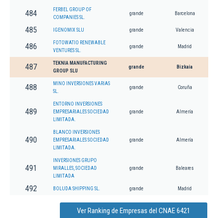
FERBEL GROUP OF
484
grande
Barcelona
COMPANIES SL.
485
IGENOMIX SLU
grande
Valencia
FOTOWATIO RENEWABLE
486
grande
Madrid
VENTURES SL.
TEKNIA MANUFACTURING
487
grande
Bizkaia
GROUP SLU
MINO INVERSIONES VARIAS
488
grande
Coruña
SL.
ENTORNO INVERSIONES
489
EMPRESARIALES SOCIEDAD
grande
Almería
LIMITADA.
BLANCO INVERSIONES
490
EMPRESARIALES SOCIEDAD
grande
Almería
LIMITADA.
INVERSIONES GRUPO
491
MIRALLES, SOCIEDAD
grande
Baleares
LIMITADA
492
BOLUDA SHIPPING SL.
grande
Madrid
Ver Ranking de Empresas del CNAE 6421