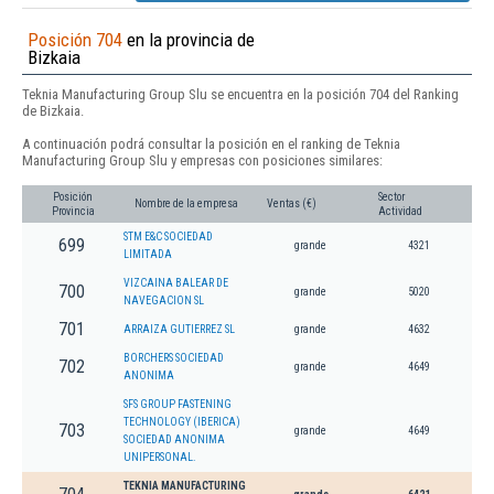
Posición 704
en la provincia de
Bizkaia
Teknia Manufacturing Group Slu se encuentra en la posición 704 del Ranking
de Bizkaia.
A continuación podrá consultar la posición en el ranking de Teknia
Manufacturing Group Slu y empresas con posiciones similares:
Posición
Sector
Nombre de la empresa
Ventas (€)
Provincia
Actividad
STM E&C SOCIEDAD
699
grande
4321
LIMITADA
VIZCAINA BALEAR DE
700
grande
5020
NAVEGACION SL
701
ARRAIZA GUTIERREZ SL
grande
4632
BORCHERS SOCIEDAD
702
grande
4649
ANONIMA
SFS GROUP FASTENING
TECHNOLOGY (IBERICA)
703
grande
4649
SOCIEDAD ANONIMA
UNIPERSONAL.
TEKNIA MANUFACTURING