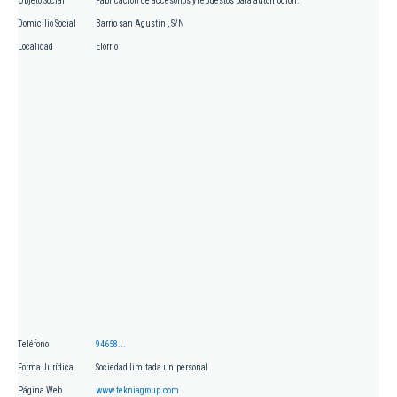
Objeto Social
Fabricación de accesorios y repuestos para automoción.
Domicilio Social
Barrio san Agustin , S/N
Localidad
Elorrio
Teléfono
94658...
Forma Jurídica
Sociedad limitada unipersonal
Página Web
www.tekniagroup.com