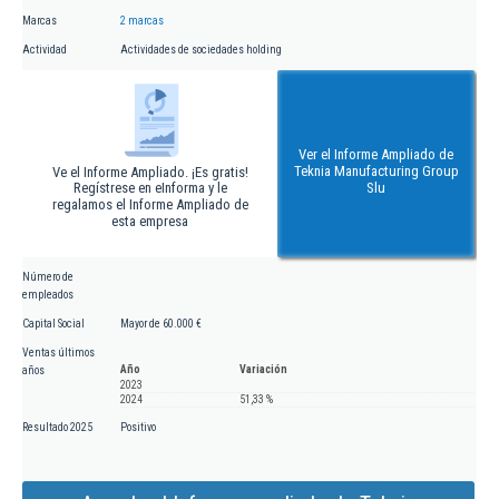
Marcas
2 marcas
Actividad
Actividades de sociedades holding
Ver el Informe Ampliado de
Teknia Manufacturing Group
Ve el Informe Ampliado. ¡Es gratis!
Regístrese en eInforma y le
Slu
regalamos el Informe Ampliado de
esta empresa
Número de
empleados
Capital Social
Mayor de 60.000 €
Ventas últimos
Año
Variación
años
2023
2024
51,33 %
Resultado 2025
Positivo