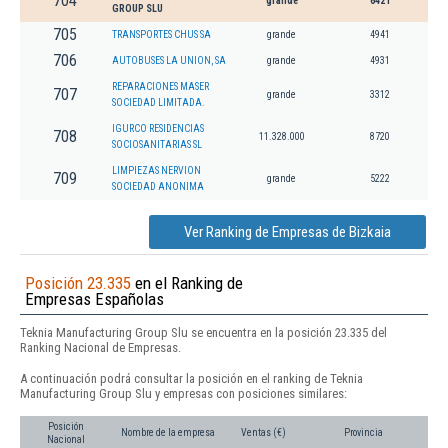
704
grande
6421
GROUP SLU
705
TRANSPORTES CHUS SA
grande
4941
706
AUTOBUSES LA UNION, SA
grande
4931
REPARACIONES MASER
707
grande
3312
SOCIEDAD LIMITADA.
IGURCO RESIDENCIAS
708
11.328.000
8720
SOCIOSANITARIAS SL
LIMPIEZAS NERVION
709
grande
5222
SOCIEDAD ANONIMA
Ver Ranking de Empresas de Bizkaia
Posición 23.335
en el Ranking de
Empresas Españolas
Teknia Manufacturing Group Slu se encuentra en la posición 23.335 del
Ranking Nacional de Empresas.
A continuación podrá consultar la posición en el ranking de Teknia
Manufacturing Group Slu y empresas con posiciones similares:
Posición
Nombre de la empresa
Ventas (€)
Provincia
Nacional