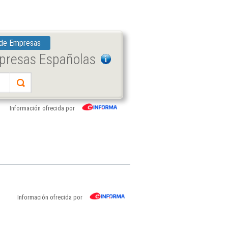
 de Empresas
mpresas Españolas
Información ofrecida por
Información ofrecida por