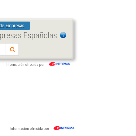
 de Empresas
mpresas Españolas
Información ofrecida por
Información ofrecida por