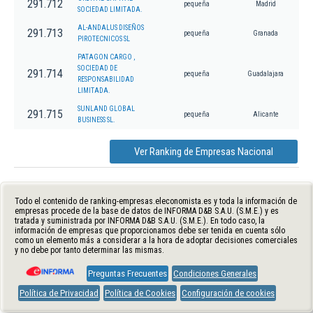
291.712
pequeña
Madrid
SOCIEDAD LIMITADA.
AL-ANDALUS DISEÑOS
291.713
pequeña
Granada
PIROTECNICOS SL
PATAGON CARGO ,
SOCIEDAD DE
291.714
pequeña
Guadalajara
RESPONSABILIDAD
LIMITADA.
SUNLAND GLOBAL
291.715
pequeña
Alicante
BUSINESS SL.
Ver Ranking de Empresas Nacional
Todo el contenido de ranking-empresas.eleconomista.es y toda la información de
empresas procede de la base de datos de INFORMA D&B S.A.U. (S.M.E.) y es
tratada y suministrada por INFORMA D&B S.A.U. (S.M.E.). En todo caso, la
información de empresas que proporcionamos debe ser tenida en cuenta sólo
como un elemento más a considerar a la hora de adoptar decisiones comerciales
y no debe por tanto determinar las mismas.
Preguntas Frecuentes
Condiciones Generales
Política de Privacidad
Política de Cookies
Configuración de cookies