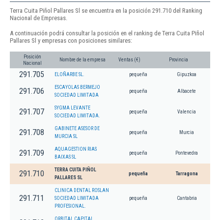
Terra Cuita Piñol Pallares Sl se encuentra en la posición 291.710 del Ranking
Nacional de Empresas.
A continuación podrá consultar la posición en el ranking de Terra Cuita Piñol
Pallares Sl y empresas con posiciones similares:
Posición
Nombre de la empresa
Ventas (€)
Provincia
Nacional
291.705
ELOÑARBE SL.
pequeña
Gipuzkoa
ESCAYOLAS BERMEJO
291.706
pequeña
Albacete
SOCIEDAD LIMITADA
SYGMA LEVANTE
291.707
pequeña
Valencia
SOCIEDAD LIMITADA.
GABINETE ASESOR DE
291.708
pequeña
Murcia
MURCIA SL
AQUAGESTION RIAS
291.709
pequeña
Pontevedra
BAIXAS SL
TERRA CUITA PIÑOL
291.710
pequeña
Tarragona
PALLARES SL
CLINICA DENTAL ROSLAN
291.711
SOCIEDAD LIMITADA
pequeña
Cantabria
PROFESIONAL.
ORBITAL CAPITAL