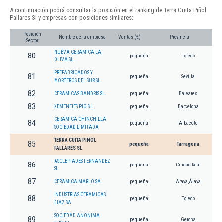
A continuación podrá consultar la posición en el ranking de Terra Cuita Piñol
Pallares Sl y empresas con posiciones similares:
Posición
Nombre de la empresa
Ventas (€)
Provincia
Sector
NUEVA CERAMICA LA
80
pequeña
Toledo
OLIVA SL.
PREFABRICADOS Y
81
pequeña
Sevilla
MORTEROS DEL SUR SL
82
CERAMICAS BANDRIS SL.
pequeña
Baleares
83
XEMENEIES PIO S.L.
pequeña
Barcelona
CERAMICA CHINCHILLA
84
pequeña
Albacete
SOCIEDAD LIMITADA
TERRA CUITA PIÑOL
85
pequeña
Tarragona
PALLARES SL
ASCLEPIADES FERNANDEZ
86
pequeña
Ciudad Real
SL
87
CERAMICA MARLO SA
pequeña
Arava,Álava
INDUSTRIAS CERAMICAS
88
pequeña
Toledo
DIAZ SA
SOCIEDAD ANONIMA
89
pequeña
Gerona