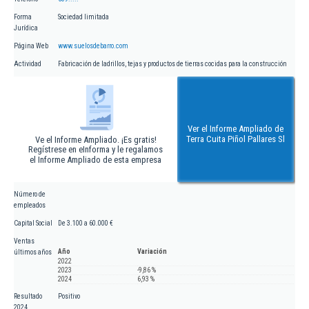
Forma
Sociedad limitada
Jurídica
Página Web
www.suelosdebarro.com
Actividad
Fabricación de ladrillos, tejas y productos de tierras cocidas para la construcción
Ver el Informe Ampliado de
Terra Cuita Piñol Pallares Sl
Ve el Informe Ampliado. ¡Es gratis!
Regístrese en eInforma y le regalamos
el Informe Ampliado de esta empresa
Número de
empleados
Capital Social
De 3.100 a 60.000 €
Ventas
Año
Variación
últimos años
2022
2023
-9,86 %
2024
6,93 %
Resultado
Positivo
2024