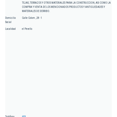
TEJAS, TERRAZOS Y OTROS MATERIALES PARA LA CONSTRUCCION, ASI COMO LA
COMPRA Y VENTA DE LOS MENCIONADOS PRODUCTOS Y ANTIGUEDADES Y
MATERIALES DE DERRIBO.
Domicilio
Calle Colom , 28 - 1
Social
Localidad
el Perello
Teléfono
609.....