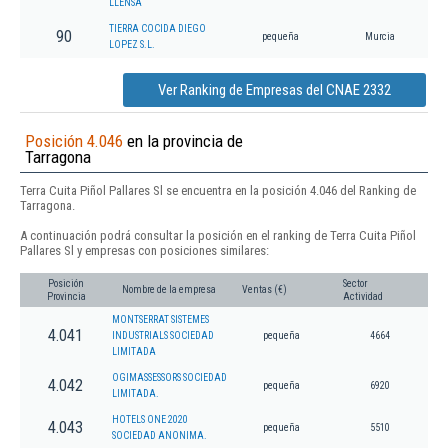
LLENSA
TIERRA COCIDA DIEGO
90
pequeña
Murcia
LOPEZ S.L.
Ver Ranking de Empresas del CNAE 2332
Posición 4.046
en la provincia de
Tarragona
Terra Cuita Piñol Pallares Sl se encuentra en la posición 4.046 del Ranking de
Tarragona.
A continuación podrá consultar la posición en el ranking de Terra Cuita Piñol
Pallares Sl y empresas con posiciones similares:
Posición
Sector
Nombre de la empresa
Ventas (€)
Provincia
Actividad
MONTSERRAT SISTEMES
4.041
INDUSTRIALS SOCIEDAD
pequeña
4664
LIMITADA
OGIMASSESSORS SOCIEDAD
4.042
pequeña
6920
LIMITADA.
HOTELS ONE 2020
4.043
pequeña
5510
SOCIEDAD ANONIMA.