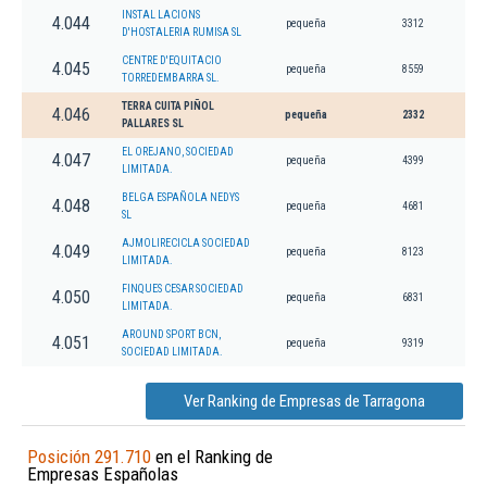
INSTAL LACIONS
4.044
pequeña
3312
D'HOSTALERIA RUMISA SL
CENTRE D'EQUITACIO
4.045
pequeña
8559
TORREDEMBARRA SL.
TERRA CUITA PIÑOL
4.046
pequeña
2332
PALLARES SL
EL OREJANO, SOCIEDAD
4.047
pequeña
4399
LIMITADA.
BELGA ESPAÑOLA NEDYS
4.048
pequeña
4681
SL
AJMOLIRECICLA SOCIEDAD
4.049
pequeña
8123
LIMITADA.
FINQUES CESAR SOCIEDAD
4.050
pequeña
6831
LIMITADA.
AROUND SPORT BCN,
4.051
pequeña
9319
SOCIEDAD LIMITADA.
Ver Ranking de Empresas de Tarragona
Posición 291.710
en el Ranking de
Empresas Españolas