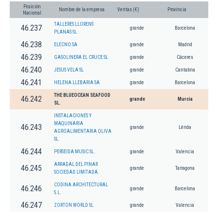
Posición
Nombre de la empresa
Ventas (€)
Provincia
Nacional
TALLERES LLORENS
46.237
grande
Barcelona
PLANAS SL
46.238
ELECNO SA
grande
Madrid
46.239
GASOLINERA EL CRUCE SL
grande
Cáceres
46.240
JESUS VELA SL
grande
Cantabria
46.241
HELENA LLEBARIA SA
grande
Barcelona
THE BLUEOCEAN SEAFOOD
46.242
grande
Murcia
SL.
INSTALACIONES Y
MAQUINARIA
46.243
grande
Lérida
AGROALIMENTARIA OLIVA
SL
46.244
PERSEIDA MUSIC SL.
grande
Valencia
ARRADAL DEL PINAR
46.245
grande
Tarragona
SOCIEDAD LIMITADA.
CODINA ARCHITECTURAL
46.246
grande
Barcelona
S.L.
46.247
ZORTON WORLD SL
grande
Valencia