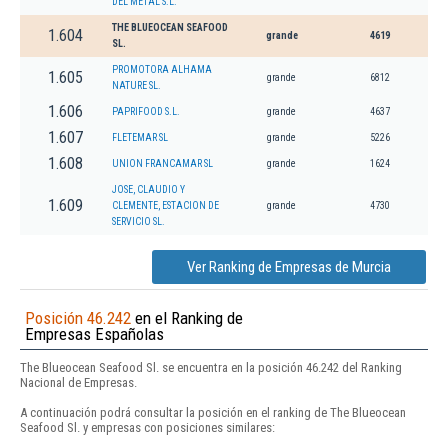
DEL METAL S.L.
THE BLUEOCEAN SEAFOOD
1.604
grande
4619
SL.
PROMOTORA ALHAMA
1.605
grande
6812
NATURE SL.
1.606
PAPRIFOOD S.L.
grande
4637
1.607
FLETEMAR SL
grande
5226
1.608
UNION FRANCAMAR SL
grande
1624
JOSE, CLAUDIO Y
1.609
CLEMENTE, ESTACION DE
grande
4730
SERVICIO SL.
Ver Ranking de Empresas de Murcia
Posición 46.242
en el Ranking de
Empresas Españolas
The Blueocean Seafood Sl. se encuentra en la posición 46.242 del Ranking
Nacional de Empresas.
A continuación podrá consultar la posición en el ranking de The Blueocean
Seafood Sl. y empresas con posiciones similares: