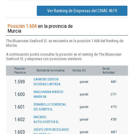
Ver Ranking de Empresas del CNAE 4619
Posición 1.604
en la provincia de
Murcia
The Blueocean Seafood Sl. se encuentra en la posición 1.604 del Ranking de
Murcia.
A continuación podrá consultar la posición en el ranking de The Blueocean
Seafood Sl. y empresas con posiciones similares:
Posición
Sector
Nombre de la empresa
Ventas (€)
Provincia
Actividad
GASMOBE GESTION
1.599
grande
4681
SOCIEDAD LIMITADA
MAQUINARIA MARCOS
1.600
grande
2711
MARIN SA
DESARROLLO COMERCIAL
1.601
grande
4775
DEL SURESTE SL
MAZASOL
1.602
grande
4730
AUTOLOGISTICA SL.
GRUPO ORTIN RECICLADOS
1.603
grande
4687