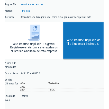
Página Web
www.theblueocean.es
Marcas
1 marcas
Actividad
Actividades de los agentes del comercio al por mayor no especializado
Ver el Informe Ampliado de
The Blueocean Seafood Sl.
Ve el Informe Ampliado. ¡Es gratis!
Regístrese en eInforma y le regalamos
el Informe Ampliado de esta empresa
Número de
empleados
Capital Social
De 3.100 a 60.000 €
Ventas
Año
Variación
últimos años
2022
2024
1,66 %
Resultado
Positivo
2025