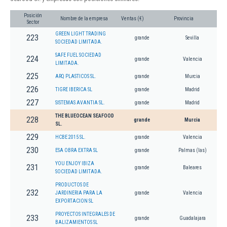
Posición
Nombre de la empresa
Ventas (€)
Provincia
Sector
GREEN LIGHT TRADING
223
grande
Sevilla
SOCIEDAD LIMITADA.
SAFE FUEL SOCIEDAD
224
grande
Valencia
LIMITADA.
225
ARQ PLASTICOS SL.
grande
Murcia
226
TIGRE IBERICA SL
grande
Madrid
227
SISTEMAS AVANTIA SL.
grande
Madrid
THE BLUEOCEAN SEAFOOD
228
grande
Murcia
SL.
229
HCBE 2015 SL.
grande
Valencia
230
ESA OBRA EXTRA SL
grande
Palmas (las)
YOU ENJOY IBIZA
231
grande
Baleares
SOCIEDAD LIMITADA.
PRODUCTOS DE
232
JARDINERIA PARA LA
grande
Valencia
EXPORTACION SL
PROYECTOS INTEGRALES DE
233
grande
Guadalajara
BALIZAMIENTOS SL