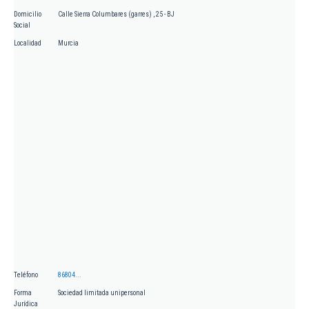
Domicilio
Calle Sierra Columbares (garres) , 25 - BJ
Social
Localidad
Murcia
Teléfono
86804...
Forma
Sociedad limitada unipersonal
Jurídica