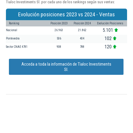
Tialoc Investiments Sl. por cada uno de los rankings según sus ventas:
Evolución posiciones 2023 vs 2024 - Ventas
Ranking
Posición 2023
Posición 2024
Evolución Posiciones
5.101
Nacional
26.963
21.862
102
Pontevedra
506
404
120
Sector CNAE 4781
908
788
Acceda a toda la información de Tialoc Investiments
Sl.