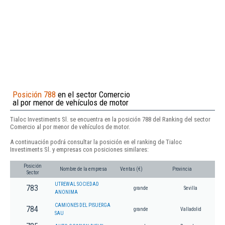
Posición 788
en el sector Comercio
al por menor de vehículos de motor
Tialoc Investiments Sl. se encuentra en la posición 788 del Ranking del sector
Comercio al por menor de vehículos de motor.
A continuación podrá consultar la posición en el ranking de Tialoc
Investiments Sl. y empresas con posiciones similares:
Posición
Nombre de la empresa
Ventas (€)
Provincia
Sector
UTREWAL SOCIEDAD
783
grande
Sevilla
ANONIMA
CAMIONES DEL PISUERGA
784
grande
Valladolid
SAU