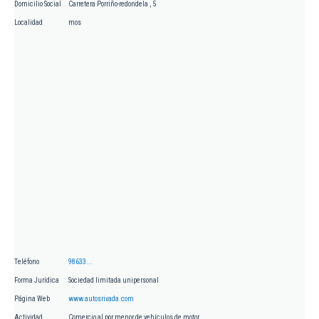
Domicilio Social
Carretera Porriño-redondela , 5
Localidad
mos
Teléfono
98633...
Forma Jurídica
Sociedad limitada unipersonal
Página Web
www.autosrivada.com
Actividad
Comercio al por menor de vehículos de motor