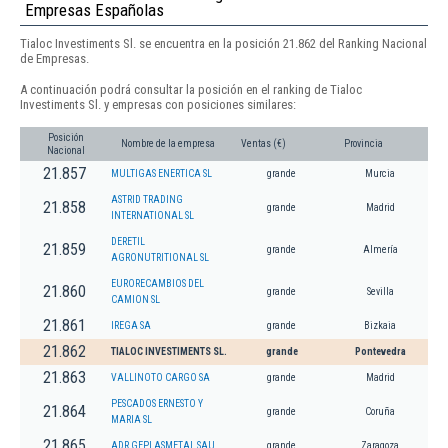
Empresas Españolas
Tialoc Investiments Sl. se encuentra en la posición 21.862 del Ranking Nacional
de Empresas.
A continuación podrá consultar la posición en el ranking de Tialoc
Investiments Sl. y empresas con posiciones similares:
Posición
Nombre de la empresa
Ventas (€)
Provincia
Nacional
21.857
MULTIGAS ENERTICA SL
grande
Murcia
ASTRID TRADING
21.858
grande
Madrid
INTERNATIONAL SL
DERETIL
21.859
grande
Almería
AGRONUTRITIONAL SL
EURORECAMBIOS DEL
21.860
grande
Sevilla
CAMION SL
21.861
IREGA SA
grande
Bizkaia
21.862
TIALOC INVESTIMENTS SL.
grande
Pontevedra
21.863
VALLINOTO CARGO SA
grande
Madrid
PESCADOS ERNESTO Y
21.864
grande
Coruña
MARIA SL
21.865
ADR GEPLASMETAL SAU
grande
Zaragoza