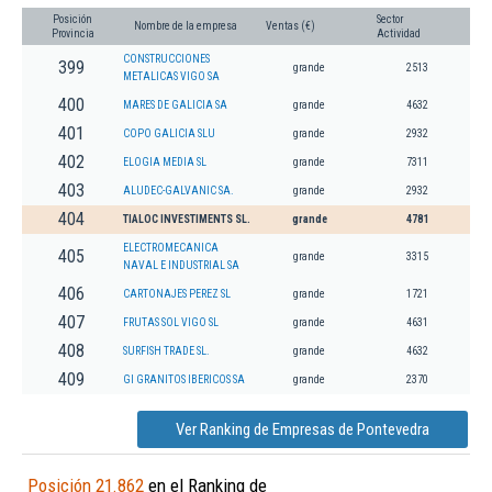
Posición
Sector
Nombre de la empresa
Ventas (€)
Provincia
Actividad
CONSTRUCCIONES
399
grande
2513
METALICAS VIGO SA
400
MARES DE GALICIA SA
grande
4632
401
COPO GALICIA SLU
grande
2932
402
ELOGIA MEDIA SL
grande
7311
403
ALUDEC-GALVANIC SA.
grande
2932
404
TIALOC INVESTIMENTS SL.
grande
4781
ELECTROMECANICA
405
grande
3315
NAVAL E INDUSTRIAL SA
406
CARTONAJES PEREZ SL
grande
1721
407
FRUTAS SOL VIGO SL
grande
4631
408
SURFISH TRADE SL.
grande
4632
409
GI GRANITOS IBERICOS SA
grande
2370
Ver Ranking de Empresas de Pontevedra
Posición 21.862
en el Ranking de