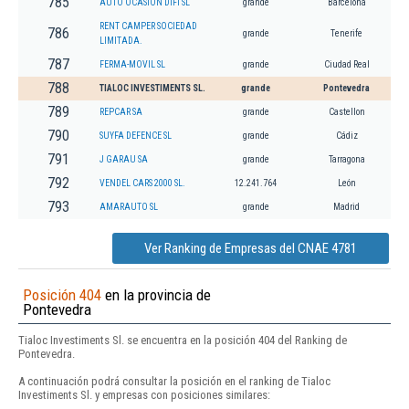
785
AUTO OCASION DIFI SL
grande
Barcelona
RENT CAMPER SOCIEDAD
786
grande
Tenerife
LIMITADA.
787
FERMA-MOVIL SL
grande
Ciudad Real
788
TIALOC INVESTIMENTS SL.
grande
Pontevedra
789
REPCAR SA
grande
Castellon
790
SUYFA DEFENCE SL
grande
Cádiz
791
J GARAU SA
grande
Tarragona
792
VENDEL CARS 2000 SL.
12.241.764
León
793
AMARAUTO SL
grande
Madrid
Ver Ranking de Empresas del CNAE 4781
Posición 404
en la provincia de
Pontevedra
Tialoc Investiments Sl. se encuentra en la posición 404 del Ranking de
Pontevedra.
A continuación podrá consultar la posición en el ranking de Tialoc
Investiments Sl. y empresas con posiciones similares: