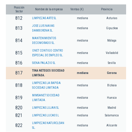
Posición
Nombre de la empresa
Ventas (€)
Provincia
Sector
812
LIMPIEZAS ARTE SL
mediana
Asturias
JOSE LUIS NAVAS
813
mediana
Gipuzkoa
DAMBORENA SL.
MANTENIMIENTOS
814
mediana
Málaga
DECOMORADO SL.
ONET CONTIGO CENTRO
815
mediana
Valladolid
ESPECIAL DE EMPLEO SL.
816
SIENA PALAZIO SL
mediana
Sevilla
TINA NETEGES SOCIEDAD
817
mediana
Gerona
LIMITADA.
LIMPIEZAS LA RAPIDA
818
mediana
Bizkaia
SOCIEDAD LIMITADA
MIMSANET SOCIEDAD
819
mediana
Huesca
LIMITADA.
820
LIMPIEZAS LUJAN SL
mediana
Madrid
821
LIMPIEZAS LUCAS S L
mediana
Salamanca
LIMPIEZAS NATURCLEAN
822
mediana
Alicante
SL.