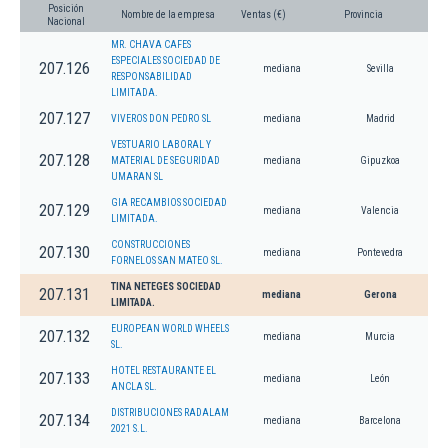
Posición
Nombre de la empresa
Ventas (€)
Provincia
Nacional
MR. CHAVA CAFES
ESPECIALES SOCIEDAD DE
207.126
mediana
Sevilla
RESPONSABILIDAD
LIMITADA.
207.127
VIVEROS DON PEDRO SL
mediana
Madrid
VESTUARIO LABORAL Y
207.128
MATERIAL DE SEGURIDAD
mediana
Gipuzkoa
UMARAN SL
GIA RECAMBIOS SOCIEDAD
207.129
mediana
Valencia
LIMITADA.
CONSTRUCCIONES
207.130
mediana
Pontevedra
FORNELOS SAN MATEO SL.
TINA NETEGES SOCIEDAD
207.131
mediana
Gerona
LIMITADA.
EUROPEAN WORLD WHEELS
207.132
mediana
Murcia
SL.
HOTEL RESTAURANTE EL
207.133
mediana
León
ANCLA SL.
DISTRIBUCIONES RADALAM
207.134
mediana
Barcelona
2021 S.L.