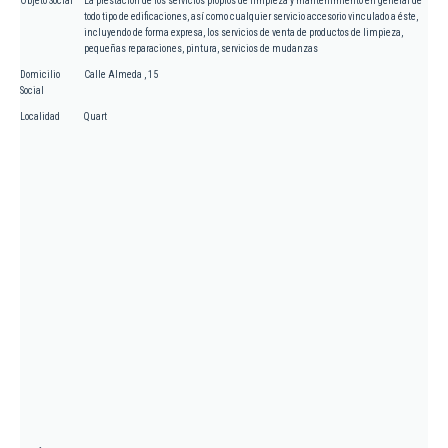
Objeto Social
La prestación de los servicios propios de limpieza y mantenimiento en general de
todo tipo de edificaciones, así como cualquier servicio accesorio vinculado a éste,
incluyendo de forma expresa, los servicios de venta de productos de limpieza,
pequeñas reparaciones, pintura, servicios de mudanzas
Domicilio
Calle Almeda , 15
Social
Localidad
Quart