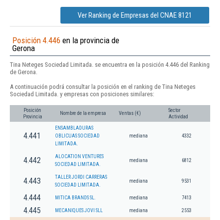
Ver Ranking de Empresas del CNAE 8121
Posición 4.446
en la provincia de
Gerona
Tina Neteges Sociedad Limitada. se encuentra en la posición 4.446 del Ranking
de Gerona.
A continuación podrá consultar la posición en el ranking de Tina Neteges
Sociedad Limitada. y empresas con posiciones similares:
Posición
Sector
Nombre de la empresa
Ventas (€)
Provincia
Actividad
ENSAMBLADURAS
4.441
OBLICUAS SOCIEDAD
mediana
4332
LIMITADA.
ALOCATION VENTURES
4.442
mediana
6812
SOCIEDAD LIMITADA.
TALLER JORDI CARRERAS
4.443
mediana
9531
SOCIEDAD LIMITADA.
4.444
MITICA BRANDS SL.
mediana
7413
4.445
MECANIQUES JOVI SLL
mediana
2553