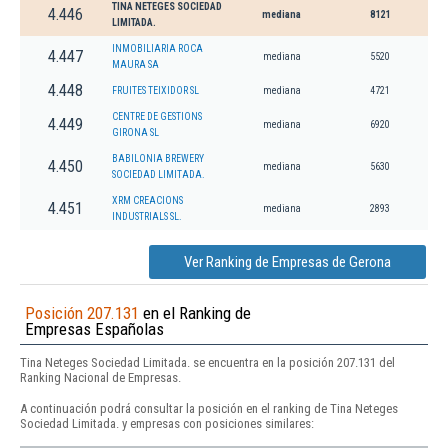
TINA NETEGES SOCIEDAD
4.446
mediana
8121
LIMITADA.
INMOBILIARIA ROCA
4.447
mediana
5520
MAURA SA
4.448
FRUITES TEIXIDOR SL
mediana
4721
CENTRE DE GESTIONS
4.449
mediana
6920
GIRONA SL
BABILONIA BREWERY
4.450
mediana
5630
SOCIEDAD LIMITADA.
XRM CREACIONS
4.451
mediana
2893
INDUSTRIALS SL.
Ver Ranking de Empresas de Gerona
Posición 207.131
en el Ranking de
Empresas Españolas
Tina Neteges Sociedad Limitada. se encuentra en la posición 207.131 del
Ranking Nacional de Empresas.
A continuación podrá consultar la posición en el ranking de Tina Neteges
Sociedad Limitada. y empresas con posiciones similares: