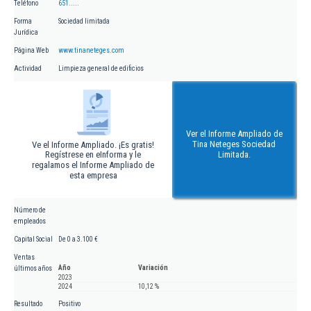
Teléfono
651.....
Forma
Sociedad limitada
Jurídica
Página Web
www.tinaneteges.com
Actividad
Limpieza general de edificios
Ver el Informe Ampliado de
Tina Neteges Sociedad
Ve el Informe Ampliado. ¡Es gratis!
Regístrese en eInforma y le
Limitada.
regalamos el Informe Ampliado de
esta empresa
Número de
empleados
Capital Social
De 0 a 3.100 €
Ventas
Año
Variación
últimos años
2023
2024
10,12 %
Resultado
Positivo