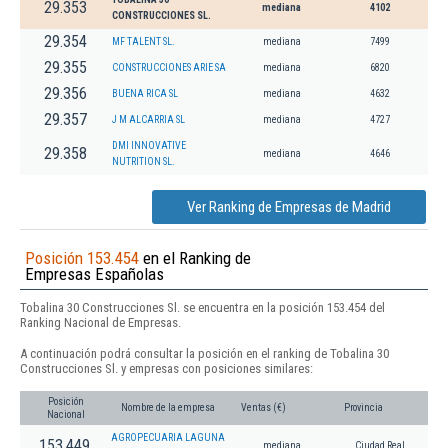
29.353
mediana
4102
CONSTRUCCIONES SL.
29.354
MF TALENT SL.
mediana
7499
29.355
CONSTRUCCIONES ARIE SA
mediana
6820
29.356
BUENA RICA SL
mediana
4632
29.357
J M ALCARRIA SL
mediana
4727
DMI INNOVATIVE
29.358
mediana
4646
NUTRITION SL.
Ver Ranking de Empresas de Madrid
Posición 153.454
en el Ranking de
Empresas Españolas
Tobalina 30 Construcciones Sl. se encuentra en la posición 153.454 del
Ranking Nacional de Empresas.
A continuación podrá consultar la posición en el ranking de Tobalina 30
Construcciones Sl. y empresas con posiciones similares:
Posición
Nombre de la empresa
Ventas (€)
Provincia
Nacional
AGROPECUARIA LAGUNA
153.449
mediana
Ciudad Real