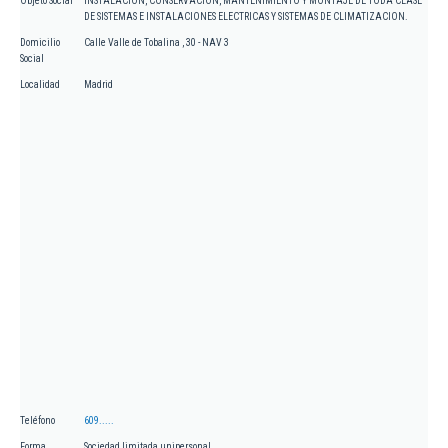
Objeto Social
INSTALACION, CONSERVACION, MANTENIMIENTO Y MONTAJE DE TODA CLASE
DE SISTEMAS E INSTALACIONES ELECTRICAS Y SISTEMAS DE CLIMATIZACION.
Domicilio
Calle Valle de Tobalina , 30 - NAV 3
Social
Localidad
Madrid
Teléfono
609.....
Forma
Sociedad limitada unipersonal