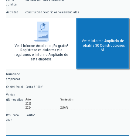
Jurídica
Actividad
construcción de edificios no residenciales
Ver el Informe Ampliado de
Tobalina 30 Construcciones
Ve el Informe Ampliado. ¡Es gratis!
Regístrese en eInforma y le
Sl.
regalamos el Informe Ampliado de
esta empresa
Número de
empleados
Capital Social
De 0 a 3.100 €
Ventas
Año
Variación
últimos años
2023
2024
2,86 %
Resultado
Positivo
2025