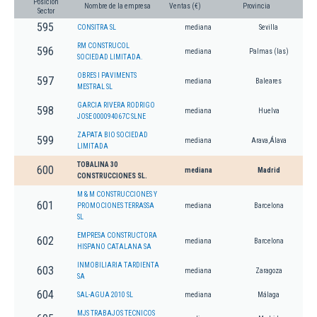
Posición
Nombre de la empresa
Ventas (€)
Provincia
Sector
595
CONSITRA SL
mediana
Sevilla
RM CONSTRUCOL
596
mediana
Palmas (las)
SOCIEDAD LIMITADA.
OBRES I PAVIMENTS
597
mediana
Baleares
MESTRAL SL
GARCIA RIVERA RODRIGO
598
mediana
Huelva
JOSE 000094067C SLNE
ZAPATA BIO SOCIEDAD
599
mediana
Arava,Álava
LIMITADA
TOBALINA 30
600
mediana
Madrid
CONSTRUCCIONES SL.
M & M CONSTRUCCIONES Y
601
PROMOCIONES TERRASSA
mediana
Barcelona
SL
EMPRESA CONSTRUCTORA
602
mediana
Barcelona
HISPANO CATALANA SA
INMOBILIARIA TARDIENTA
603
mediana
Zaragoza
SA
604
SAL-AGUA 2010 SL
mediana
Málaga
MJS TRABAJOS TECNICOS