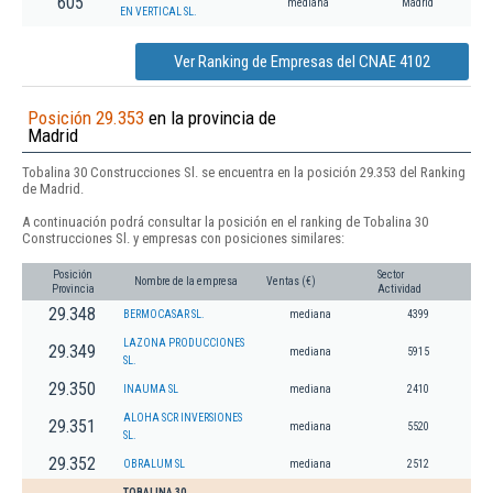
605
mediana
Madrid
EN VERTICAL SL.
Ver Ranking de Empresas del CNAE 4102
Posición 29.353
en la provincia de
Madrid
Tobalina 30 Construcciones Sl. se encuentra en la posición 29.353 del Ranking
de Madrid.
A continuación podrá consultar la posición en el ranking de Tobalina 30
Construcciones Sl. y empresas con posiciones similares:
Posición
Sector
Nombre de la empresa
Ventas (€)
Provincia
Actividad
29.348
BERMOCASAR SL.
mediana
4399
LAZONA PRODUCCIONES
29.349
mediana
5915
SL.
29.350
INAUMA SL
mediana
2410
ALOHA SCR INVERSIONES
29.351
mediana
5520
SL.
29.352
OBRALUM SL
mediana
2512
TOBALINA 30