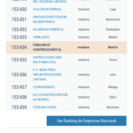
PAZ, SOCIEDAD LIMITADA.
153.450
GUILLEN BECERREA SL.
mediana
Lugo
INNOVACIONES TECNICAS
153.451
mediana
Salamanca
SALMANTINAS SL
153.452
ALUMINIOS PORRIÑO SL
mediana
Pontevedra
153.453
OBRALUM SL
mediana
Madrid
TOBALINA 30
153.454
mediana
Madrid
CONSTRUCCIONES SL.
DISTRIBUCIONES LEAN
153.455
mediana
Teruel
BAJO ARAGON SL
R. G. MEDA PERIO-
153.456
IMPLANTES SOCIEDAD
mediana
León
LIMITADA.
153.457
OCEANDRINKS SL.
mediana
Málaga
SOLUCIONES FRIGORIFICAS
153.458
mediana
Cádiz
ALHADRA SL
153.459
TECNICAS JIVER SL
mediana
Barcelona
Ver Ranking de Empresas Nacional