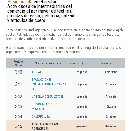
Posición 345
en el sector
Actividades de intermediarios del
comercio al por mayor de textiles,
prendas de vestir, peletería, calzado
y artículos de cuero
Tortella Impex And Agencies Sl se encuentra en la posición 345 del Ranking del
sector Actividades de intermediarios del comercio al por mayor de textiles,
prendas de vestir, peletería, calzado y artículos de cuero.
A continuación podrá consultar la posición en el ranking de Tortella Impex And
Agencies Sl y empresas con posiciones similares:
Posición
Nombre de la empresa
Ventas (€)
Provincia
Sector
340
TOTSAPIR SL.
pequeña
Barcelona
TRASACCIONES
341
INTERNACIONALES NAVAS
pequeña
Albacete
SL
342
LA PERLA DEL SURESTE SL.
pequeña
Alicante
REPRESENTACIONES
343
pequeña
Bizkaia
MINGO SL
344
BALERPELL SA
pequeña
Baleares
TORTELLA IMPEX AND
345
pequeña
Baleares
AGENCIES SL