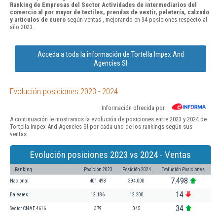
Ranking de Empresas del Sector Actividades de intermediarios del
comercio al por mayor de textiles, prendas de vestir, peletería, calzado
y artículos de cuero
según ventas , mejorando en 34 posiciones respecto al
año 2023.
Acceda a toda la información de Tortella Impex And
Agencies Sl
Evolución posiciones 2023 - 2024
Información ofrecida por
A continuación le mostramos la evolución de posiciones entre 2023 y 2024 de
Tortella Impex And Agencies Sl por cada uno de los rankings según sus
ventas:
Evolución posiciones 2023 vs 2024 - Ventas
Ranking
Posición 2023
Posición 2024
Evolución Posiciones
7.498
Nacional
401.498
394.000
14
Baleares
12.186
12.200
34
Sector CNAE 4616
379
345