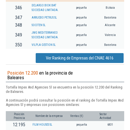
DELARGO BIOK BAT
346
pequeña
Bizkaia
SOCIEDAD LIMITADA.
347
ARRUEBO PETRUS SL
pequeña
Barcelona
348
SOCITEN SL
pequeña
Alicante
JMG MEDITERRANEO
349
pequeña
Valencia
SOCIEDAD LIMITADA.
350
VILPLA GESTION SL
pequeña
Barcelona
Ver Ranking de Empresas del CNAE 4616
Posición 12.200
en la provincia de
Baleares
Tortella Impex And Agencies Sl se encuentra en la posición 12.200 del Ranking
de Baleares.
A continuación podrá consultar la posición en el ranking de Tortella Impex And
Agencies Sl y empresas con posiciones similares:
Posición
Sector
Nombre de la empresa
Ventas (€)
Provincia
Actividad
12.195
FILM HOUSES SL
pequeña
6831