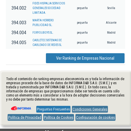
FIDES HISPALIA SERVICIOS
394.002
GENERALES SOCIEDAD
pequeña
Sevilla
LIMITADA.
MARTA HERRERO
394.003
pequeña
Alicante
PUBLICIDAD SL.
394.004
FORYOUBOYS SL.
pequeña
Madrid
CABLETEC SISTEMAS DE
394.005
pequeña
Madrid
CABLEADO DE REDES SL
Ver Ranking de Empresas Nacional
Todo el contenido de ranking-empresas.eleconomista.es y toda la información de
empresas procede de la base de datos de INFORMA D&B S.A.U. (S.M.E.) y es
tratada y suministrada por INFORMA D&B S.A.U. (S.M.E.). En todo caso, la
información de empresas que proporcionamos debe ser tenida en cuenta sólo
como un elemento más a considerar a la hora de adoptar decisiones comerciales
y no debe por tanto determinar las mismas.
Preguntas Frecuentes
Condiciones Generales
Política de Privacidad
Política de Cookies
Configuración de cookies