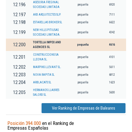
ASESORIA FREGINAL
12.196
pequeña
6920
SOCIEDAD LIMITADA
12.197
AR3 ARQUITECTES SLP.
pequeña
7111
12.198
ESTARELLAS BROKER SL
pequeña
6622
NEW HILLS PITIUSAS
12.199
pequeña
4342
SOCIEDAD LIMITADA.
TORTELLA IMPEX AND
12.200
pequeña
4616
AGENCIES SL
CONSTRUCCIONS SA
12.201
pequeña
4101
LLEONA SL.
12.202
MARPINS LLEVANT SL.
pequeña
5611
12.203
NOVA RAPITA SL
pequeña
6812
12.204
ARBLACATS SL
pequeña
1623
HERMANOS LLABRES
12.205
pequeña
5630
SALORD SL
Ver Ranking de Empresas de Baleares
Posición 394.000
en el Ranking de
Empresas Españolas