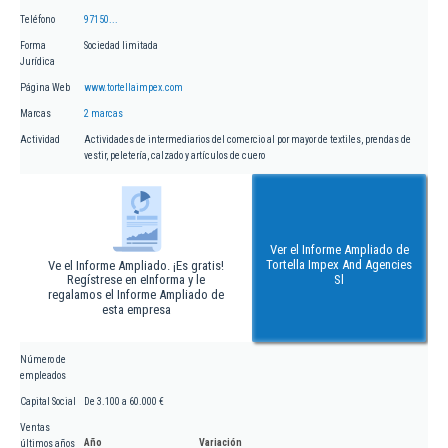
Teléfono
97150...
Forma
Sociedad limitada
Jurídica
Página Web
www.tortellaimpex.com
Marcas
2 marcas
Actividad
Actividades de intermediarios del comercio al por mayor de textiles, prendas de
vestir, peletería, calzado y artículos de cuero
Ver el Informe Ampliado de
Tortella Impex And Agencies
Ve el Informe Ampliado. ¡Es gratis!
Regístrese en eInforma y le
Sl
regalamos el Informe Ampliado de
esta empresa
Número de
empleados
Capital Social
De 3.100 a 60.000 €
Ventas
Año
Variación
últimos años