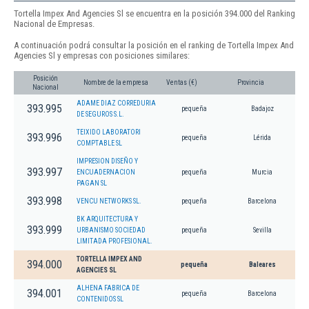
Tortella Impex And Agencies Sl se encuentra en la posición 394.000 del Ranking
Nacional de Empresas.
A continuación podrá consultar la posición en el ranking de Tortella Impex And
Agencies Sl y empresas con posiciones similares:
Posición
Nombre de la empresa
Ventas (€)
Provincia
Nacional
ADAME DIAZ CORREDURIA
393.995
pequeña
Badajoz
DE SEGUROS S.L.
TEIXIDO LABORATORI
393.996
pequeña
Lérida
COMPTABLE SL
IMPRESION DISEÑO Y
393.997
ENCUADERNACION
pequeña
Murcia
PAGAN SL
393.998
VENCU NETWORKS SL.
pequeña
Barcelona
BK ARQUITECTURA Y
393.999
URBANISMO SOCIEDAD
pequeña
Sevilla
LIMITADA PROFESIONAL.
TORTELLA IMPEX AND
394.000
pequeña
Baleares
AGENCIES SL
ALHENA FABRICA DE
394.001
pequeña
Barcelona
CONTENIDOS SL