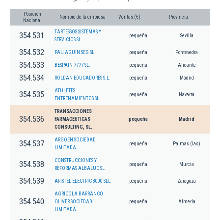
Posición
Nombre de la empresa
Ventas (€)
Provincia
Nacional
TARTESSOS SISTEMAS Y
354.531
pequeña
Sevilla
SERVICIOS SL
354.532
PAU AGUIN SEG SL.
pequeña
Pontevedra
354.533
BESPAIN 7777 SL.
pequeña
Alicante
354.534
ROLDAN EDUCADORES S.L.
pequeña
Madrid
ATHLETES
354.535
pequeña
Navarra
ENTRENAMIENTOS SL.
TRANSACCIONES
354.536
FARMACEUTICAS
pequeña
Madrid
CONSULTING, SL.
ARGOEN SOCIEDAD
354.537
pequeña
Palmas (las)
LIMITADA
CONSTRUCCIONES Y
354.538
pequeña
Murcia
REFORMAS ALBALUC SL
354.539
ARISTEL ELECTRIC 3000 SLL
pequeña
Zaragoza
AGRICOLA BARRANCO
354.540
OLIVER SOCIEDAD
pequeña
Almería
LIMITADA.