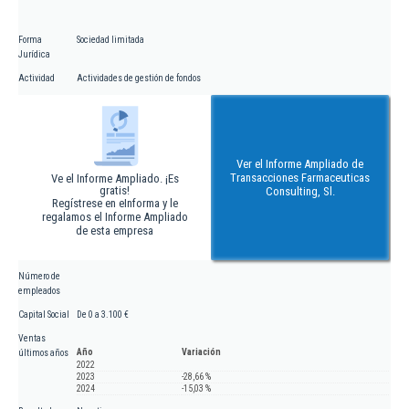
Forma
Sociedad limitada
Jurídica
Actividad
Actividades de gestión de fondos
Ver el Informe Ampliado de
Transacciones Farmaceuticas
Ve el Informe Ampliado. ¡Es
gratis!
Consulting, Sl.
Regístrese en eInforma y le
regalamos el Informe Ampliado
de esta empresa
Número de
empleados
Capital Social
De 0 a 3.100 €
Ventas
Año
Variación
últimos años
2022
2023
-28,66 %
2024
-15,03 %