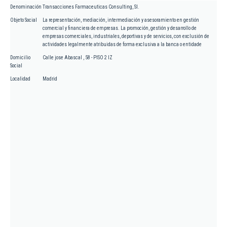
Denominación
Transacciones Farmaceuticas Consulting, Sl.
Objeto Social
La representación, mediación, intermediación y asesoramiento en gestión
comercial y financiera de empresas. La promoción, gestión y desarrollo de
empresas comerciales, industriales, deportivas y de servicios, con exclusión de
actividades legalmente atribuidas de forma exclusiva a la banca o entidade
Domicilio
Calle jose Abascal , 58 - PISO 2 IZ
Social
Localidad
Madrid