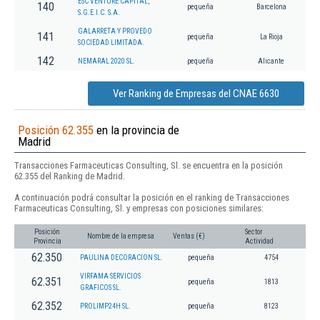
ESC VENTURE CAPITAL,
140
pequeña
Barcelona
S.G.E.I.C. S.A.
GALARRETA Y PROVEDO
141
pequeña
La Rioja
SOCIEDAD LIMITADA.
142
NEMARAL 2020 SL.
pequeña
Alicante
Ver Ranking de Empresas del CNAE 6630
Posición 62.355
en la provincia de
Madrid
Transacciones Farmaceuticas Consulting, Sl. se encuentra en la posición
62.355 del Ranking de Madrid.
A continuación podrá consultar la posición en el ranking de Transacciones
Farmaceuticas Consulting, Sl. y empresas con posiciones similares:
Posición
Sector
Nombre de la empresa
Ventas (€)
Provincia
Actividad
62.350
PAULINA DECORACION SL.
pequeña
4754
VIRFAMA SERVICIOS
62.351
pequeña
1813
GRAFICOS SL.
62.352
PROLIMP24H SL.
pequeña
8123