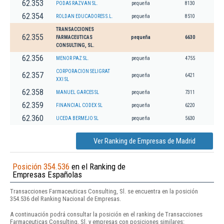
62.353
PODAS RAZVAN SL.
pequeña
8130
62.354
ROLDAN EDUCADORES S.L.
pequeña
8510
TRANSACCIONES
62.355
FARMACEUTICAS
pequeña
6630
CONSULTING, SL.
62.356
MENOR PAZ SL.
pequeña
4755
CORPORACION SELIGRAT
62.357
pequeña
6421
XXI SL
62.358
MANUEL GARCES SL
pequeña
7311
62.359
FINANCIAL CODEX SL
pequeña
6220
62.360
UCEDA BERMEJO SL
pequeña
5630
Ver Ranking de Empresas de Madrid
Posición 354.536
en el Ranking de
Empresas Españolas
Transacciones Farmaceuticas Consulting, Sl. se encuentra en la posición
354.536 del Ranking Nacional de Empresas.
A continuación podrá consultar la posición en el ranking de Transacciones
Farmaceuticas Consulting, Sl. y empresas con posiciones similares: