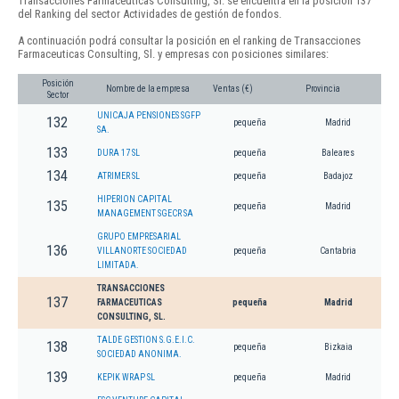
Transacciones Farmaceuticas Consulting, Sl. se encuentra en la posición 137
del Ranking del sector Actividades de gestión de fondos.
A continuación podrá consultar la posición en el ranking de Transacciones
Farmaceuticas Consulting, Sl. y empresas con posiciones similares:
Posición
Nombre de la empresa
Ventas (€)
Provincia
Sector
UNICAJA PENSIONES SGFP
132
pequeña
Madrid
SA.
133
DURA 17 SL
pequeña
Baleares
134
ATRIMER SL
pequeña
Badajoz
HIPERION CAPITAL
135
pequeña
Madrid
MANAGEMENT SGECR SA
GRUPO EMPRESARIAL
136
VILLANORTE SOCIEDAD
pequeña
Cantabria
LIMITADA.
TRANSACCIONES
137
FARMACEUTICAS
pequeña
Madrid
CONSULTING, SL.
TALDE GESTION S.G.E.I.C.
138
pequeña
Bizkaia
SOCIEDAD ANONIMA.
139
KEPIK WRAP SL
pequeña
Madrid