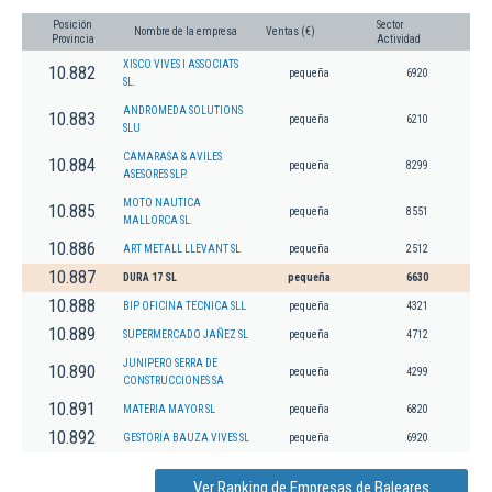
Posición
Sector
Nombre de la empresa
Ventas (€)
Provincia
Actividad
XISCO VIVES I ASSOCIATS
10.882
pequeña
6920
SL.
ANDROMEDA SOLUTIONS
10.883
pequeña
6210
SLU
CAMARASA & AVILES
10.884
pequeña
8299
ASESORES SLP.
MOTO NAUTICA
10.885
pequeña
8551
MALLORCA SL.
10.886
ART METALL LLEVANT SL
pequeña
2512
10.887
DURA 17 SL
pequeña
6630
10.888
BIP OFICINA TECNICA SLL
pequeña
4321
10.889
SUPERMERCADO JAÑEZ SL
pequeña
4712
JUNIPERO SERRA DE
10.890
pequeña
4299
CONSTRUCCIONES SA
10.891
MATERIA MAYOR SL
pequeña
6820
10.892
GESTORIA BAUZA VIVES SL
pequeña
6920
Ver Ranking de Empresas de Baleares