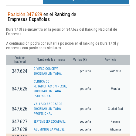
Posición 347.629
en el Ranking de
Empresas Españolas
Dura 17 Sl se encuentra en la posición 347.629 del Ranking Nacional de
Empresas.
A continuación podrá consultar la posición en el ranking de Dura 17 Sl y
empresas con posiciones similares:
Posición
Nombre de la empresa
Ventas (€)
Provincia
Nacional
DIVERSO CONCEPT
347.624
pequeña
Valencia
SOCIEDAD LIMITADA.
CLINICA DE
REHABILITACION NEXUS,
347.625
pequeña
Murcia
SOCIEDAD LIMITADA
PROFESIONAL.
VALLEJO ABOGADOS
347.626
SOCIEDAD LIMITADA
pequeña
Ciudad Real
PROFESIONAL
347.627
SEPTEMBEER EZCABA SL.
pequeña
Navarra
347.628
ALUMINIOS LA VALL SL.
pequeña
Alicante