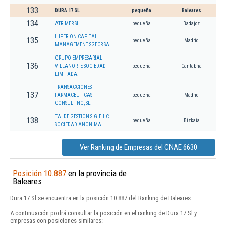
133
DURA 17 SL
pequeña
Baleares
134
ATRIMER SL
pequeña
Badajoz
HIPERION CAPITAL
135
pequeña
Madrid
MANAGEMENT SGECR SA
GRUPO EMPRESARIAL
136
VILLANORTE SOCIEDAD
pequeña
Cantabria
LIMITADA.
TRANSACCIONES
137
FARMACEUTICAS
pequeña
Madrid
CONSULTING, SL.
TALDE GESTION S.G.E.I.C.
138
pequeña
Bizkaia
SOCIEDAD ANONIMA.
Ver Ranking de Empresas del CNAE 6630
Posición 10.887
en la provincia de
Baleares
Dura 17 Sl se encuentra en la posición 10.887 del Ranking de Baleares.
A continuación podrá consultar la posición en el ranking de Dura 17 Sl y
empresas con posiciones similares: