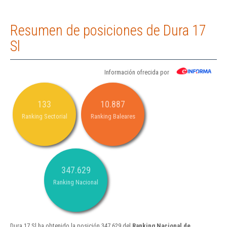
Resumen de posiciones de Dura 17
Sl
Información ofrecida por
133
10.887
Ranking Sectorial
Ranking Baleares
347.629
Ranking Nacional
Dura 17 Sl ha obtenido la posición 347.629 del
Ranking Nacional de