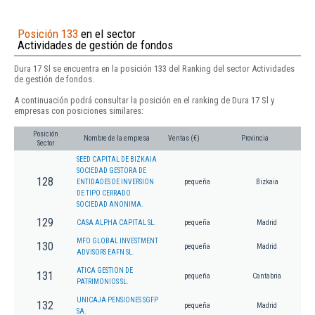
Posición 133
en el sector
Actividades de gestión de fondos
Dura 17 Sl se encuentra en la posición 133 del Ranking del sector Actividades
de gestión de fondos.
A continuación podrá consultar la posición en el ranking de Dura 17 Sl y
empresas con posiciones similares:
Posición
Nombre de la empresa
Ventas (€)
Provincia
Sector
SEED CAPITAL DE BIZKAIA
SOCIEDAD GESTORA DE
128
ENTIDADES DE INVERSION
pequeña
Bizkaia
DE TIPO CERRADO
SOCIEDAD ANONIMA.
129
CASA ALPHA CAPITAL SL.
pequeña
Madrid
MFO GLOBAL INVESTMENT
130
pequeña
Madrid
ADVISORS EAFN SL.
ATICA GESTION DE
131
pequeña
Cantabria
PATRIMONIOS SL.
UNICAJA PENSIONES SGFP
132
pequeña
Madrid
SA.