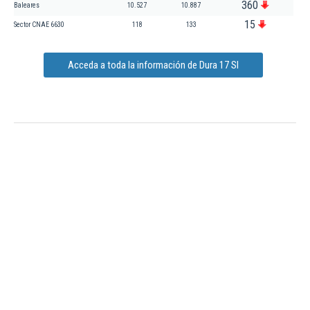
360
Baleares
10.527
10.887
15
Sector CNAE 6630
118
133
Acceda a toda la información de Dura 17 Sl