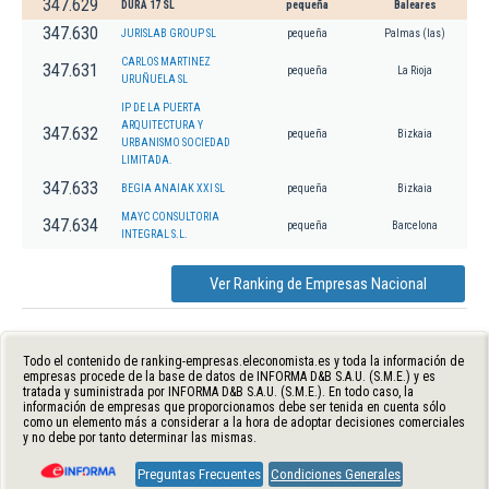
347.629
DURA 17 SL
pequeña
Baleares
347.630
JURISLAB GROUP SL
pequeña
Palmas (las)
CARLOS MARTINEZ
347.631
pequeña
La Rioja
URUÑUELA SL
IP DE LA PUERTA
ARQUITECTURA Y
347.632
pequeña
Bizkaia
URBANISMO SOCIEDAD
LIMITADA.
347.633
BEGIA ANAIAK XXI SL
pequeña
Bizkaia
MAYC CONSULTORIA
347.634
pequeña
Barcelona
INTEGRAL S.L.
Ver Ranking de Empresas Nacional
Todo el contenido de ranking-empresas.eleconomista.es y toda la información de
empresas procede de la base de datos de INFORMA D&B S.A.U. (S.M.E.) y es
tratada y suministrada por INFORMA D&B S.A.U. (S.M.E.). En todo caso, la
información de empresas que proporcionamos debe ser tenida en cuenta sólo
como un elemento más a considerar a la hora de adoptar decisiones comerciales
y no debe por tanto determinar las mismas.
Preguntas Frecuentes
Condiciones Generales