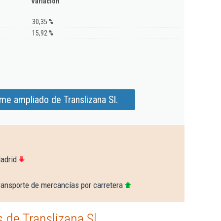
Variación
30,35 %
15,92 %
me ampliado de Translizana Sl.
adrid
ransporte de mercancías por carretera
de Translizana Sl.