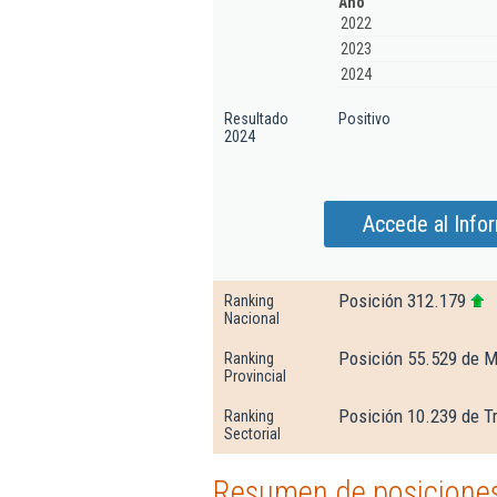
Año
2022
2023
2024
Resultado
Positivo
2024
Accede al Infor
Posición 312.179
Ranking
Nacional
Posición 55.529 de M
Ranking
Provincial
Posición 10.239 de T
Ranking
Sectorial
Resumen de posiciones 