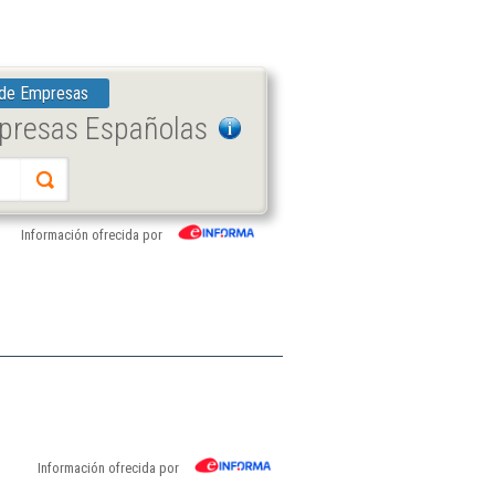
 de Empresas
mpresas Españolas
Información ofrecida por
Información ofrecida por