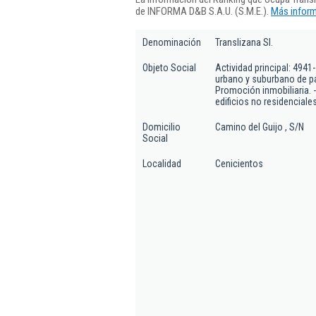
de INFORMA D&B S.A.U. (S.M.E.).
Más inform
Denominación
Translizana Sl.
Objeto Social
Actividad principal: 4941
urbano y suburbano de pas
Promoción inmobiliaria. -
edificios no residenciale
Domicilio
Camino del Guijo , S/N
Social
Localidad
Cenicientos