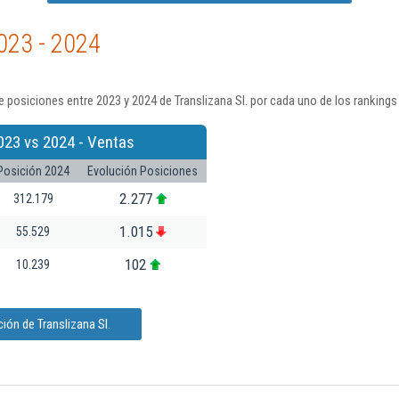
023 - 2024
 posiciones entre 2023 y 2024 de Translizana Sl. por cada uno de los rankings
023 vs 2024 - Ventas
Posición 2024
Evolución Posiciones
2.277
312.179
1.015
55.529
102
10.239
ión de Translizana Sl.