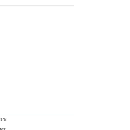
era.
res: