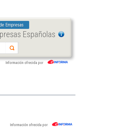
 de Empresas
mpresas Españolas
Información ofrecida por
Información ofrecida por