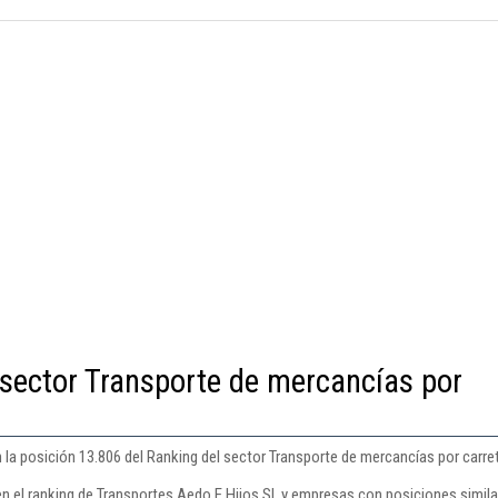
 sector Transporte de mercancías por
 la posición 13.806 del Ranking del sector Transporte de mercancías por carret
n el ranking de Transportes Aedo E Hijos Sl. y empresas con posiciones simila