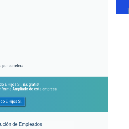
 por carretera
 E Hijos Sl.. ¡Es gratis!
 Informe Ampliado de esta empresa
o E Hijos Sl.
lución de Empleados