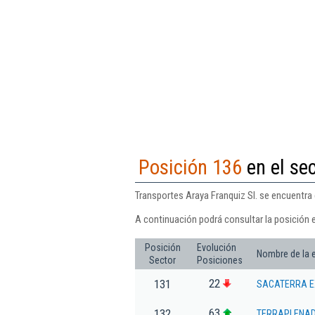
Posición 136
en el se
Transportes Araya Franquiz Sl. se encuentra 
A continuación podrá consultar la posición e
Posición
Evolución
Nombre de la
Sector
Posiciones
22
131
SACATERRA E
63
132
TERRAPLENADO