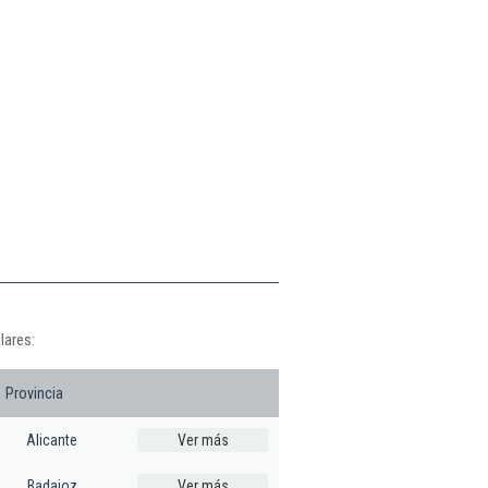
lares:
Provincia
Alicante
Ver más
Badajoz
Ver más