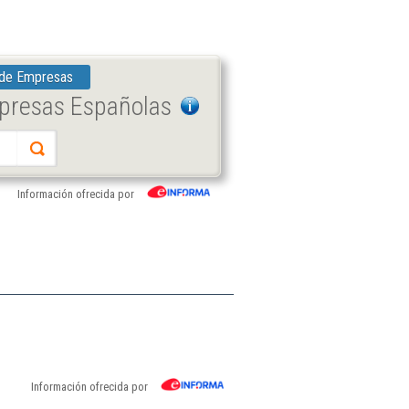
 de Empresas
mpresas Españolas
Información ofrecida por
Información ofrecida por