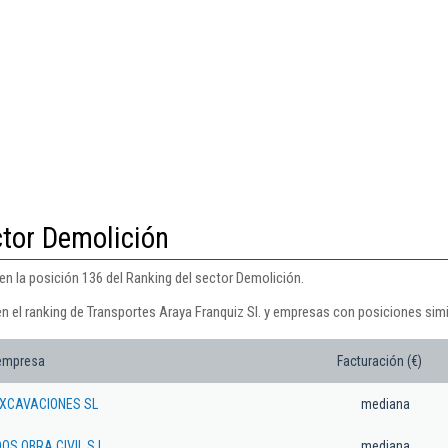
ctor Demolición
en la posición 136 del Ranking del sector Demolición.
n el ranking de Transportes Araya Franquiz Sl. y empresas con posiciones simi
 empresa
Facturación (€)
XCAVACIONES SL
mediana
S OBRA CIVIL S.L.
mediana