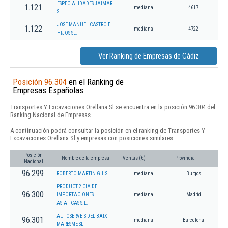
ESPECIALIDADES JAIMAR
1.121
mediana
4617
SL
JOSE MANUEL CASTRO E
1.122
mediana
4722
HIJOS SL.
Ver Ranking de Empresas de Cádiz
Posición 96.304
en el Ranking de
Empresas Españolas
Transportes Y Excavaciones Orellana Sl se encuentra en la posición 96.304 del
Ranking Nacional de Empresas.
A continuación podrá consultar la posición en el ranking de Transportes Y
Excavaciones Orellana Sl y empresas con posiciones similares:
Posición
Nombre de la empresa
Ventas (€)
Provincia
Nacional
96.299
ROBERTO MARTIN GIL SL
mediana
Burgos
PRODUCT 2 CIA DE
96.300
IMPORTACIONES
mediana
Madrid
ASIATICAS S.L.
AUTOSERVEIS DEL BAIX
96.301
mediana
Barcelona
MARESME SL