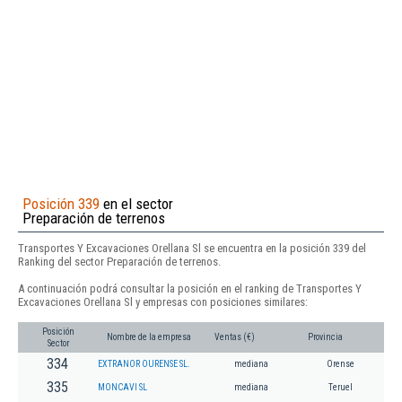
Posición 339
en el sector
Preparación de terrenos
Transportes Y Excavaciones Orellana Sl se encuentra en la posición 339 del
Ranking del sector Preparación de terrenos.
A continuación podrá consultar la posición en el ranking de Transportes Y
Excavaciones Orellana Sl y empresas con posiciones similares:
Posición
Nombre de la empresa
Ventas (€)
Provincia
Sector
334
EXTRANOR OURENSE SL.
mediana
Orense
335
MONCAVI SL
mediana
Teruel