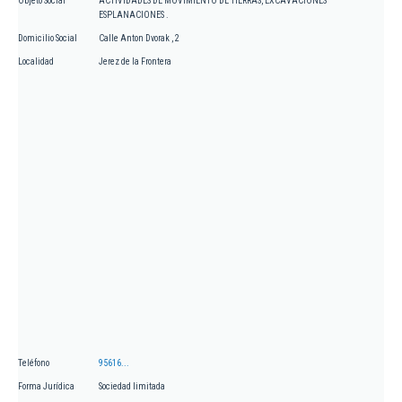
Objeto Social
ACTIVIDADES DE MOVIMIENTO DE TIERRAS, EXCAVACIONES
ESPLANACIONES .
Domicilio Social
Calle Anton Dvorak , 2
Localidad
Jerez de la Frontera
Teléfono
95616...
Forma Jurídica
Sociedad limitada