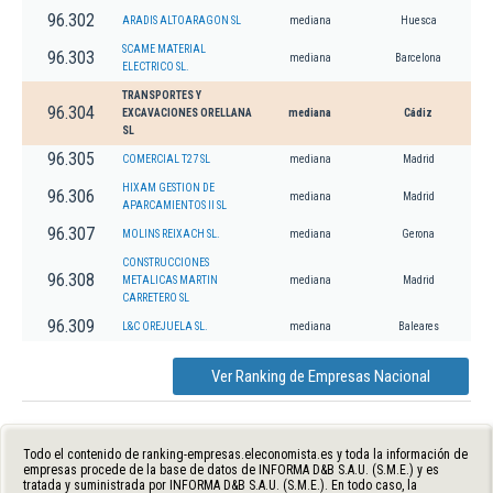
96.302
ARADIS ALTOARAGON SL
mediana
Huesca
SCAME MATERIAL
96.303
mediana
Barcelona
ELECTRICO SL.
TRANSPORTES Y
96.304
EXCAVACIONES ORELLANA
mediana
Cádiz
SL
96.305
COMERCIAL T27 SL
mediana
Madrid
HIXAM GESTION DE
96.306
mediana
Madrid
APARCAMIENTOS II SL
96.307
MOLINS REIXACH SL.
mediana
Gerona
CONSTRUCCIONES
96.308
METALICAS MARTIN
mediana
Madrid
CARRETERO SL
96.309
L&C OREJUELA SL.
mediana
Baleares
Ver Ranking de Empresas Nacional
Todo el contenido de ranking-empresas.eleconomista.es y toda la información de
empresas procede de la base de datos de INFORMA D&B S.A.U. (S.M.E.) y es
tratada y suministrada por INFORMA D&B S.A.U. (S.M.E.). En todo caso, la