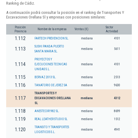
Ranking de Cádiz.
A continuación podrá consultar la posición en el ranking de Transportes Y
Excavaciones Orellana Sl y empresas con posiciones similares:
Posición
Sector
Nombre de la empresa
Ventas (€)
Provincia
Actividad
1.112
FARTECH PREVENCION SL.
mediana
4101
SUSHI PANDA PUERTO
1.113
mediana
5611
SANTA MARIA SL.
PROYECTOS Y
1.114
EJECUCIONES TECNICAS
mediana
4101
UNIDAS S.L.
1.115
BERVAZ 2013 SL.
mediana
2513
1.116
TANATORIO DE JEREZ SA
mediana
9630
TRANSPORTES Y
1.117
EXCAVACIONES ORELLANA
mediana
4312
SL
1.118
ANESTECIR1982 SL.
mediana
8699
1.119
REAL LEATHER STUDIO SL
mediana
1512
TRANSITO Y TRANSPORTES
1.120
mediana
4941
LOGISTICOS S.L.