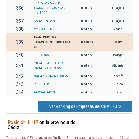
JAN EXCAVACIONS I
336
TRANSPORTS SOCIEDAD
mediana
Tarragona
LIMITADA.
337
CANALDELTA SL
mediana
Tarragona
338
MADREXTREM SL.
mediana
Madrid
TRANSPORTES Y
339
EXCAVACIONES ORELLANA
mediana
Cádiz
SL
340
IFEREXCA S.L.
mediana
Málaga
INFRAESTRUCTURAS Y
341
mediana
Alicante
CANALIZACIONES SL
342
NACAR EXCAVACIONES SL.
mediana
Tenerife
343
PEYRET FERRER SL
mediana
Huesca
344
AGROALFARO SL.
mediana
Huelva
Ver Ranking de Empresas del CNAE 4312
Posición 1.117
en la provincia de
Cádiz
Transportes Y Excavaciones Orellana Sl se encuentra en la posición 1.117 del