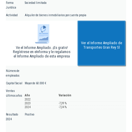
Forma
Sociedad limitada
Jurídica
Actividad
Alquiler de bienes inmobiliarios por cuenta propia
Ver el Informe Ampliado de
Transportes Gran Rey Sl
Ve el Informe Ampliado. ¡Es gratis!
Regístrese en eInforma y le regalamos
el Informe Ampliado de esta empresa
Número de
empleados
Capital Social
Mayor de 60.000 €
Ventas
Año
Variación
últimos años
2022
2023
-7,39 %
2024
-7,34 %
Resultado
Positivo
2024