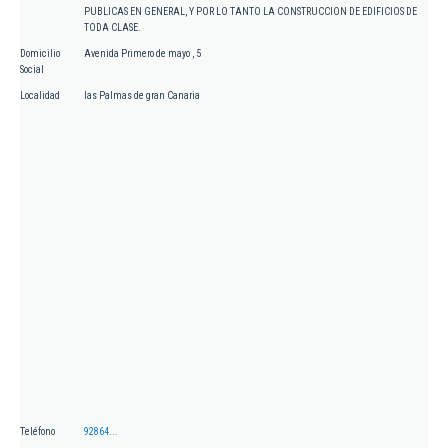
PUBLICAS EN GENERAL, Y POR LO TANTO LA CONSTRUCCION DE EDIFICIOS DE
TODA CLASE.
Domicilio
Avenida Primero de mayo , 5
Social
Localidad
las Palmas de gran Canaria
Teléfono
92864...