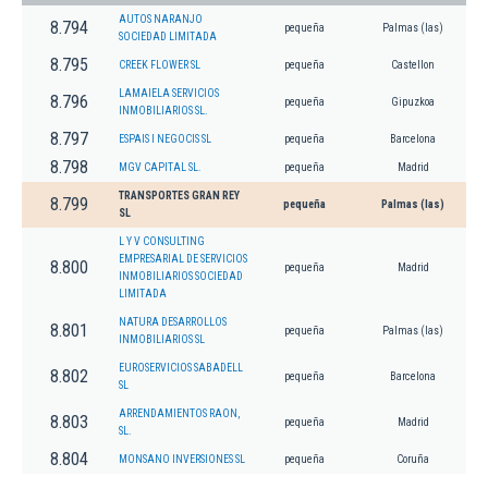
AUTOS NARANJO
8.794
pequeña
Palmas (las)
SOCIEDAD LIMITADA
8.795
CREEK FLOWER SL
pequeña
Castellon
LAMAIELA SERVICIOS
8.796
pequeña
Gipuzkoa
INMOBILIARIOS SL.
8.797
ESPAIS I NEGOCIS SL
pequeña
Barcelona
8.798
MGV CAPITAL SL.
pequeña
Madrid
TRANSPORTES GRAN REY
8.799
pequeña
Palmas (las)
SL
L Y V CONSULTING
EMPRESARIAL DE SERVICIOS
8.800
pequeña
Madrid
INMOBILIARIOS SOCIEDAD
LIMITADA
NATURA DESARROLLOS
8.801
pequeña
Palmas (las)
INMOBILIARIOS SL
EUROSERVICIOS SABADELL
8.802
pequeña
Barcelona
SL
ARRENDAMIENTOS RAON,
8.803
pequeña
Madrid
SL.
8.804
MONSANO INVERSIONES SL
pequeña
Coruña