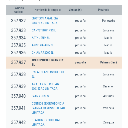
Posición
Nombre de la empresa
Ventas (€)
Provincia
Nacional
ENOTECNIA GALICIA
357.932
pequeña
Pontevedra
SOCIEDAD LIMITADA.
357.933
CANYET BOVINS S.L.
pequeña
Barcelona
357.934
ARTHURSEN SL
pequeña
Madrid
357.935
ASESORIA AGM SL
pequeña
Madrid
357.936
CHIAMAR 2007 SL
pequeña
Madrid
TRANSPORTES GRAN REY
357.937
pequeña
Palmas (las)
SL
PISTAS BLANDAS SIGLO XXI
357.938
pequeña
Barcelona
SL.
AZAHAR INTERCLEAN
357.939
pequeña
Castellon
SOCIEDAD LIMITADA.
357.940
IVAN Y JOSE SL
pequeña
Asturias
CENTROS DE ORTODONCIA
357.941
IVANNA CAMPS SOCIEDAD
pequeña
Valencia
LIMITADA
BEAUTIMON SOCIEDAD
357.942
pequeña
Zaragoza
LIMITADA.