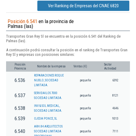
Ver Ranking de Empresas del CNAE 6820
Posición 6.541
en la provincia de
Palmas (las)
Transportes Gran Rey Sl se encuentra en la posición 6.541 del Ranking de
Palmas (las).
A continuación podrá consultar la posición en el ranking de Transportes Gran
Rey Sl y empresas con posiciones similares:
Posición
Sector
Nombre de la empresa
Ventas (€)
Provincia
Actividad
REPARACIONES ROQUE
6.536
NUBLO, SOCIEDAD
pequeña
6392
LIMITADA.
SERVIDAILOS 7000
6.537
pequeña
8121
SOCIEDAD LIMITADA.
INV & SOL MEDICAL,
6.538
pequeña
4646
SOCIEDAD LIMITADA.
6.539
OJEDA PONCE, SL
pequeña
9313
ARH.84 ARQUITECTOS
6.540
SOCIEDAD LIMITADA
pequeña
7111