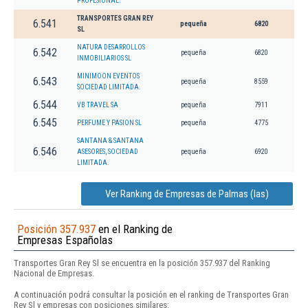
PROFESIONAL.
TRANSPORTES GRAN REY
6.541
pequeña
6820
SL
NATURA DESARROLLOS
6.542
pequeña
6820
INMOBILIARIOS SL
MINIMOON EVENTOS
6.543
pequeña
8559
SOCIEDAD LIMITADA.
6.544
VB TRAVEL SA
pequeña
7911
6.545
PERFUME Y PASION SL
pequeña
4775
SANTANA & SANTANA
6.546
ASESORES, SOCIEDAD
pequeña
6920
LIMITADA.
Ver Ranking de Empresas de Palmas (las)
Posición 357.937
en el Ranking de
Empresas Españolas
Transportes Gran Rey Sl se encuentra en la posición 357.937 del Ranking
Nacional de Empresas.
A continuación podrá consultar la posición en el ranking de Transportes Gran
Rey Sl y empresas con posiciones similares: